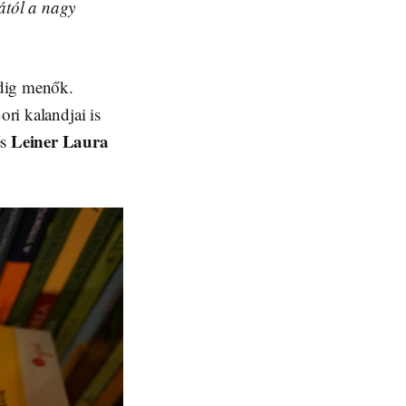
ától a nagy
ig menők.
ri kalandjai is
Leiner Laura
és