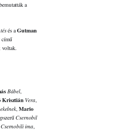
 bemutatták a
Gutman
tés
és a
k
című
k voltak.
más
Bábel
,
 Krisztián
Vera
,
Mario
nekelnek
,
épszerű
Csernobil
Csernobili ima
,