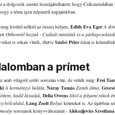
z a dolgozók szerint hozzájárulhatott, hogy Csíkszeredában
, hogy a téma igen népszerű napjainkban.
Edith Eva Eger
meg kivétel nélkül az összes helyen,
A dön
tett
Otthonról hoztuk - Családi mintáink és a párkapcsolato
Szabó Péter
veket is sokan vitték, illetve
írásai is kelendőe
dalomban a prímet
Frei Ta
az arab világról szóló sorozata vitte, de vették még:
ki
Náray Tamás
Grecsó
A kormányzó halála
,
Zarah álma
,
Delia Owens
Jöttem, hadd lássalak
,
Ahol a folyami rákok é
Láng Zsolt
zi bölcsődal
,
Bolyai
köteteket is. Az újabban n
Alekszijevics Szvetlana
 meséje
sorozatok könyvváltozatait -