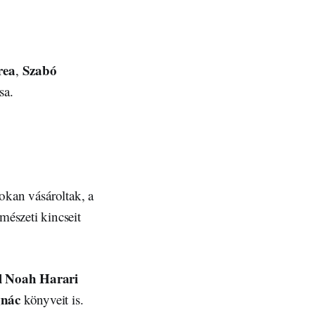
rea
Szabó
,
sa.
sokan vásároltak, a
észeti kincseit
l Noah Harari
gnác
könyveit is.