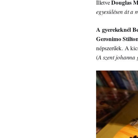
Douglas M
Illetve
egyesülésen át a
A gyerekeknél Be
Geronimo Stilto
népszerűek. A kic
(
A szent johanna 