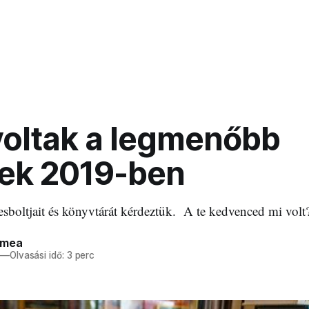
voltak a legmenőbb
ek 2019-ben
boltjait és könyvtárát kérdeztük. A te kedvenced mi volt
ímea
—
Olvasási idő: 3 perc