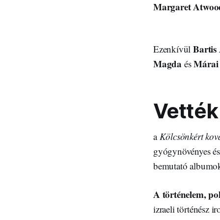
Margaret Atwoo
Bartis 
Ezenkívül
Magda
Márai
és
Vetté
a
Kölcsönkért kov
gyógynövényes és 
bemutató albumoka
A történelem, po
izraeli történész 