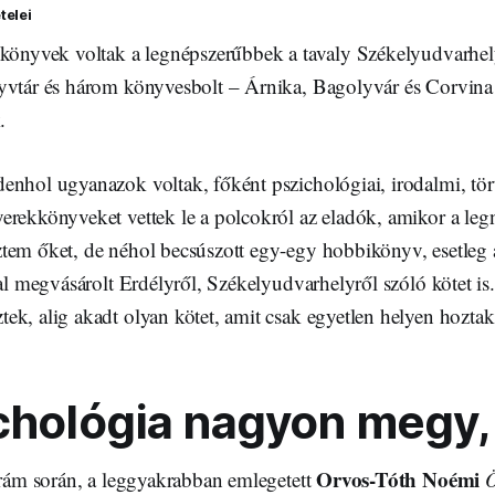
telei
 könyvek voltak a legnépszerűbbek a tavaly Székelyudvarhe
yvtár és három könyvesbolt – Árnika, Bagolyvár és Corvin
k.
nhol ugyanazok voltak, főként pszichológiai, irodalmi, tört
erekkönyveket vettek le a polcokról az eladók, amikor a le
tem őket, de néhol becsúszott egy-egy hobbikönyv, esetleg
tal megvásárolt Erdélyről, Székelyudvarhelyről szóló kötet is
ek, alig akadt olyan kötet, amit csak egyetlen helyen hozta
chológia nagyon megy,
Orvos-Tóth Noémi
úrám során, a leggyakrabban emlegetett
Ö