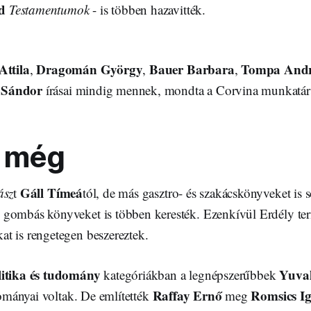
d
Testamentumok
- is többen hazavitték.
Attila
Dragomán György
Bauer Barbara
Tompa And
,
,
,
 Sándor
írásai mindig mennek, mondta a Corvina munkatár
k még
Gáll Tímeá
ász
t
tól, de más gasztro- és szakácskönyveket is 
gombás könyveket is többen keresték. Ezenkívül Erdély term
t is rengetegen beszereztek.
litika és tudomány
Yuva
kategóriákban a legnépszerűbbek
Raffay Ernő
Romsics I
irományai voltak. De említették
meg