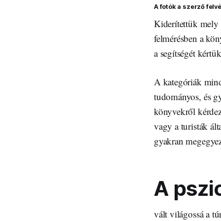
A fotók a szerző felvé
Kiderítettük mely
felmérésben a kön
a segítségét kértü
A kategóriák minde
tudományos, és gy
könyvekről kérdez
vagy a turisták ál
gyakran megegyezt
A pszi
vált világossá a t