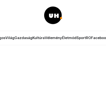
gos
Világ
Gazdaság
Kultúra
Vélemény
Életmód
Sport
RO
Faceboo