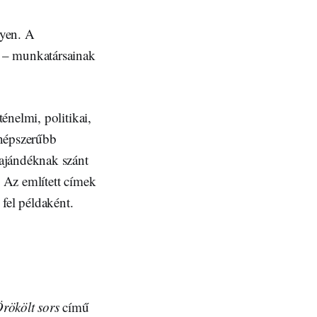
lyen. A
a – munkatársainak
énelmi, politikai,
gnépszerűbb
 ajándéknak szánt
. Az említett címek
k fel példaként.
rökölt sors
című