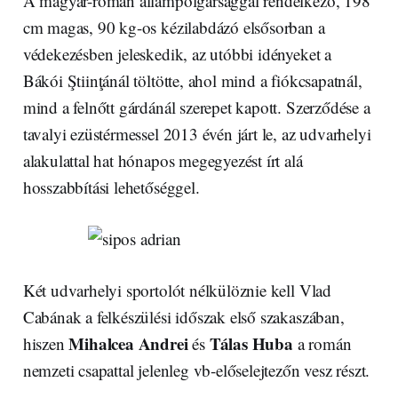
A magyar-román állampolgársággal rendelkező, 198
cm magas, 90 kg-os kézilabdázó elsősorban a
védekezésben jeleskedik, az utóbbi idényeket a
Bákói Ştiinţánál töltötte, ahol mind a fiókcsapatnál,
mind a felnőtt gárdánál szerepet kapott. Szerződése a
tavalyi ezüstérmessel 2013 évén járt le, az udvarhelyi
alakulattal hat hónapos megegyezést írt alá
hosszabbítási lehetőséggel.
Két udvarhelyi sportolót nélkülöznie kell Vlad
Cabának a felkészülési időszak első szakaszában,
Mihalcea Andrei
Tálas Huba
hiszen
és
a román
nemzeti csapattal jelenleg vb-előselejtezőn vesz részt.