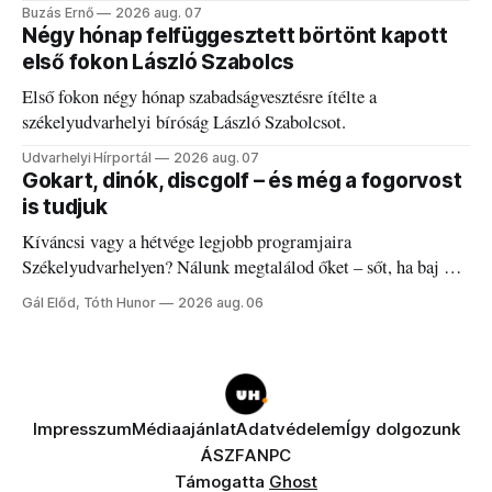
elégedetlen vezetőivel.
Buzás Ernő
2026 aug. 07
Négy hónap felfüggesztett börtönt kapott
első fokon László Szabolcs
Első fokon négy hónap szabadságvesztésre ítélte a
székelyudvarhelyi bíróság László Szabolcsot.
Udvarhelyi Hírportál
2026 aug. 07
Gokart, dinók, discgolf – és még a fogorvost
is tudjuk
Kíváncsi vagy a hétvége legjobb programjaira
Székelyudvarhelyen? Nálunk megtalálod őket – sőt, ha baj van
a fogaddal, a fogorvosi ügyeletet is!
Gál Előd, Tóth Hunor
2026 aug. 06
Impresszum
Médiaajánlat
Adatvédelem
Így dolgozunk
ÁSZF
ANPC
Támogatta
Ghost