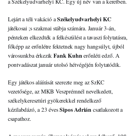
a Székelyudvarhelyi KC. Egy új név van a keretben.
Székelyudvarhelyi KC
Lejárt a téli vakáció a
játékosai ;s szakmai stábja számára. Január 3-án,
pénteken elkezdték a felkészülést a tavaszi folytatásra,
főképp az erőnlétre fektetnek nagy hangsúlyt, újból
Fank Kuhn
városunkba érkezik
erőnléti edző. A
pontvadászat január utolsó hétvégéjén folytatódik.
Egy játékos aláírását szerezte meg az SzKC
vezetősége, az MKB Veszprémnél nevelkedett,
székelykeresztúri gyökerekkel rendelkező
Sipos Adrián
kézilabdázó, a 23 éves
csatlakozott a
csapathoz.