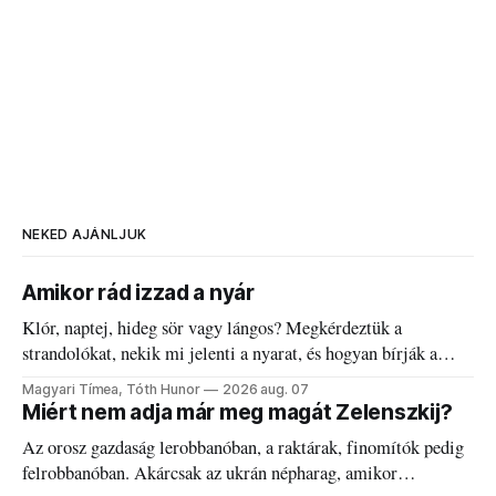
NEKED AJÁNLJUK
Amikor rád izzad a nyár
Klór, naptej, hideg sör vagy lángos? Megkérdeztük a
strandolókat, nekik mi jelenti a nyarat, és hogyan bírják a
kánikulát.
Magyari Tímea, Tóth Hunor
2026 aug. 07
Miért nem adja már meg magát Zelenszkij?
Az orosz gazdaság lerobbanóban, a raktárak, finomítók pedig
felrobbanóban. Akárcsak az ukrán népharag, amikor