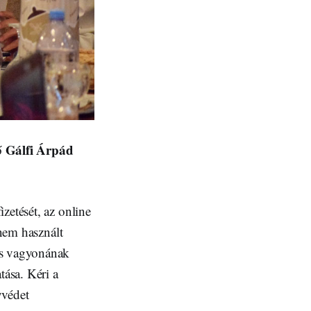
Gálfi Árpád
tő
zetését, az online
 nem használt
os vagyonának
tása. Kéri a
yvédet