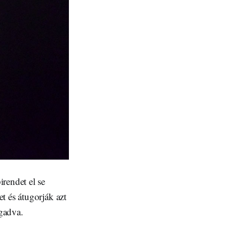
rendet el se
t és átugorják azt
gadva.