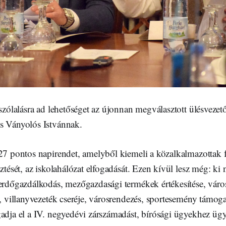
lszólalásra ad lehetőséget az újonnan megválasztott ülésveze
s Ványolós Istvánnak.
27 pontos napirendet, amelyből kiemeli a közalkalmazottak fi
sztését, az iskolahálózat elfogadását. Ezen kívül lesz még: ki
 erdőgazdálkodás, mezőgazdasági termékek értékesítése, vár
-, villanyvezeték cseréje, városrendezés, sportesemény támoga
gadja el a IV. negyedévi zárszámadást, bírósági ügyekhez üg