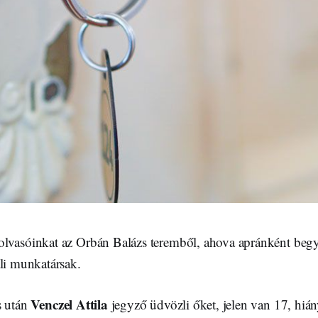
lvasóinkat az Orbán Balázs teremből, ahova apránként beg
ali munkatársak.
Venczel Attila
s után
jegyző üdvözli őket, jelen van 17, hiá