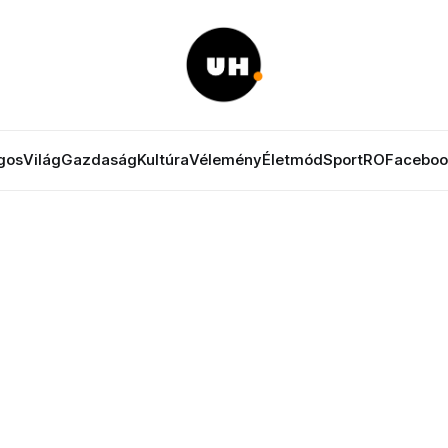
gos
Világ
Gazdaság
Kultúra
Vélemény
Életmód
Sport
RO
Faceboo