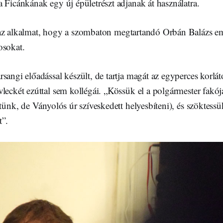
 Ficánkának egy új épületrészt adjanak át használatra.
az alkalmat, hogy a szombaton megtartandó Orbán Balázs 
osokat.
sangi előadással készült, de tartja magát az egyperces korlá
leckét ezúttal sem kollégái. „Kössük el a polgármester fakó
ttünk, de Ványolós úr szíveskedett helyesbíteni), és szöktess
t”.