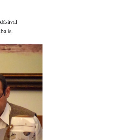
odásával
ba is.