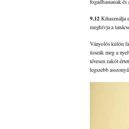
fogadhassanak és a
9.12
Kihasználja 
meghívja a tanács
Ványolós külön far
ússzák meg a nyelv
tévesen zakót érte
legszebb asszonyá