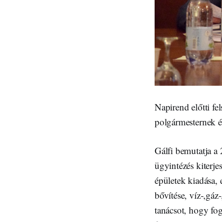
Napirend előtti fe
polgármesternek é
Gálfi bemutatja a 
ügyintézés kiterje
épületek kiadása,
bővítése, víz-,gáz
tanácsot, hogy fo