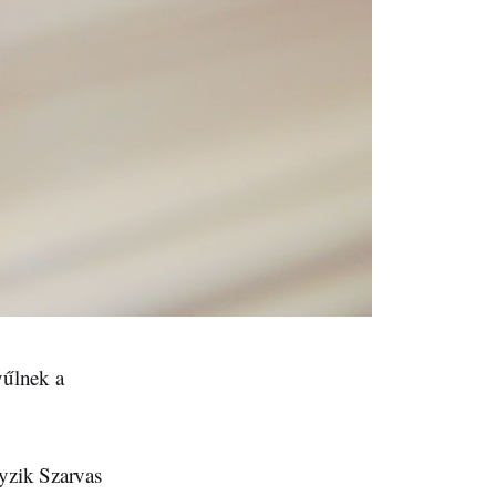
yűlnek a
nyzik Szarvas