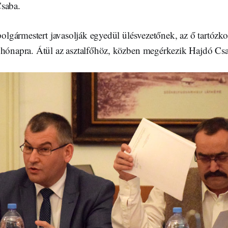
saba.
olgármestert javasolják egyedül ülésvezetőnek, az ő tartózk
 hónapra. Átül az asztalfőhöz, közben megérkezik Hajdó Csa