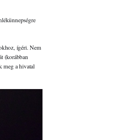
emlékünnepségre
tokhoz, ígéri. Nem
ját (korábban
ük meg a hivatal