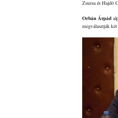
Zsuzsa és Hajdó C
Orbán Árpád
alp
megválasztják két