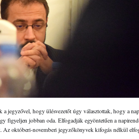
 a jegyzővel, hogy ülésvezetőt úgy választottak, hogy a napi
gy figyeljen jobban oda. Elfogadják egyöntetűen a napirende
t. Az októberi-novemberi jegyzőkönyvek kifogás nélkül elfo