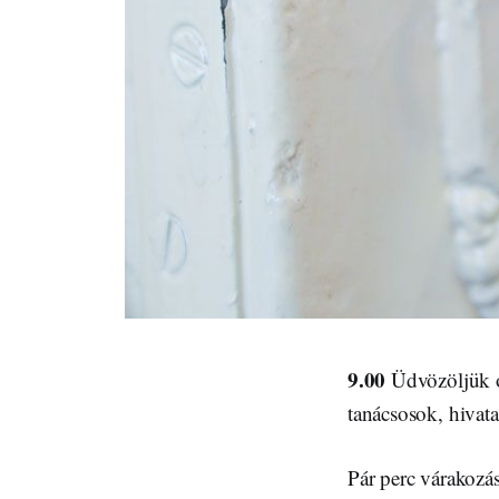
9.00
Üdvözöljük o
tanácsosok, hivat
Pár perc várakozá