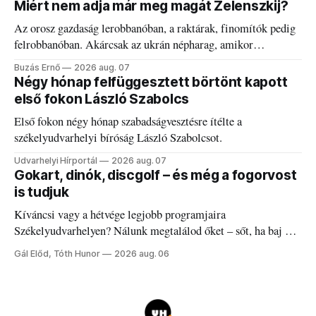
Miért nem adja már meg magát Zelenszkij?
Az orosz gazdaság lerobbanóban, a raktárak, finomítók pedig
felrobbanóban. Akárcsak az ukrán népharag, amikor
elégedetlen vezetőivel.
Buzás Ernő
2026 aug. 07
Négy hónap felfüggesztett börtönt kapott
első fokon László Szabolcs
Első fokon négy hónap szabadságvesztésre ítélte a
székelyudvarhelyi bíróság László Szabolcsot.
Udvarhelyi Hírportál
2026 aug. 07
Gokart, dinók, discgolf – és még a fogorvost
is tudjuk
Kíváncsi vagy a hétvége legjobb programjaira
Székelyudvarhelyen? Nálunk megtalálod őket – sőt, ha baj van
a fogaddal, a fogorvosi ügyeletet is!
Gál Előd, Tóth Hunor
2026 aug. 06