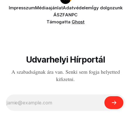
Impresszum
Médiaajánlat
Adatvédelem
Így dolgozunk
ÁSZF
ANPC
Támogatta
Ghost
Udvarhelyi Hírportál
A szabadságnak ára van. Senki sem fogja helyetted
kifizetni.