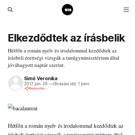
Elkezdődtek az írásbelik
Hétfőn a román nyelv és irodalommal kezdődtek az
írásbeli érettségi vizsgák a tanügyminisztérium által
jóváhagyott naptár szerint.
Simó Veronika
2017 jún. 26
—
Olvasási idő: 1 perc
Megosztás
Hétfőn a román nyelv és irodalommal kezdődtek az
írásbeli érettségi vizsgák a tanügyminisztérium által