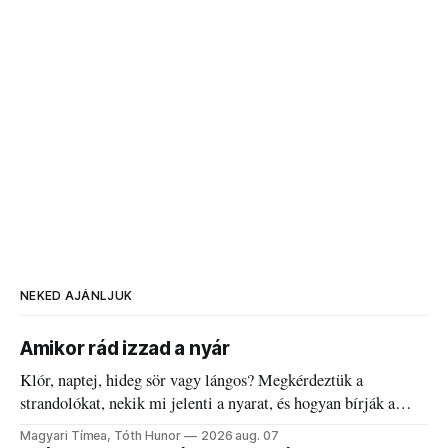
NEKED AJÁNLJUK
Amikor rád izzad a nyár
Klór, naptej, hideg sör vagy lángos? Megkérdeztük a
strandolókat, nekik mi jelenti a nyarat, és hogyan bírják a
kánikulát.
Magyari Tímea, Tóth Hunor
2026 aug. 07