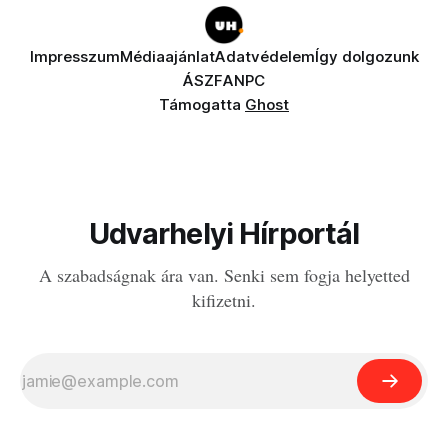
Impresszum
Médiaajánlat
Adatvédelem
Így dolgozunk
ÁSZF
ANPC
Támogatta
Ghost
Udvarhelyi Hírportál
A szabadságnak ára van. Senki sem fogja helyetted
kifizetni.