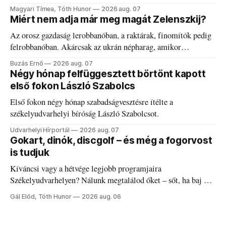
kánikulát.
Magyari Tímea, Tóth Hunor
2026 aug. 07
Miért nem adja már meg magát Zelenszkij?
Az orosz gazdaság lerobbanóban, a raktárak, finomítók pedig
felrobbanóban. Akárcsak az ukrán népharag, amikor
elégedetlen vezetőivel.
Buzás Ernő
2026 aug. 07
Négy hónap felfüggesztett börtönt kapott
első fokon László Szabolcs
Első fokon négy hónap szabadságvesztésre ítélte a
székelyudvarhelyi bíróság László Szabolcsot.
Udvarhelyi Hírportál
2026 aug. 07
Gokart, dinók, discgolf – és még a fogorvost
is tudjuk
Kíváncsi vagy a hétvége legjobb programjaira
Székelyudvarhelyen? Nálunk megtalálod őket – sőt, ha baj van
a fogaddal, a fogorvosi ügyeletet is!
Gál Előd, Tóth Hunor
2026 aug. 06