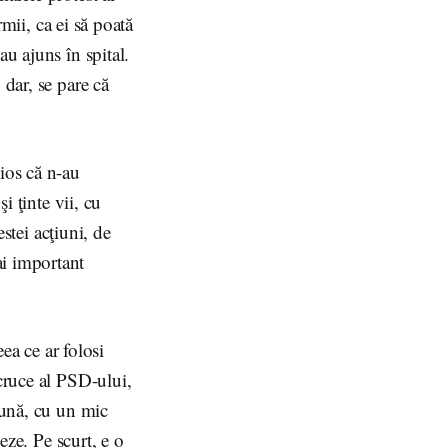
rmii, ca ei să poată
u ajuns în spital.
 dar, se pare că
ios că n-au
i ţinte vii, cu
estei acţiuni, de
ai important
eea ce ar folosi
cruce al PSD-ului,
eună, cu un mic
eze. Pe scurt, e o