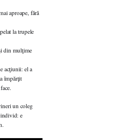
 mai aproape, fără
pelat la trupele
şi din mulţime
 acţiunii: el a
 a împărţit
 face.
ineri un coleg
individ: e
n.