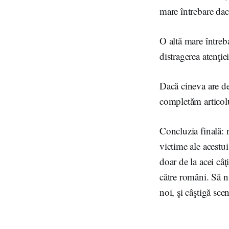
mare întrebare dac
O altă mare întreb
distragerea atenţie
Dacă cineva are det
completăm articol
Concluzia finală: 
victime ale acestu
doar de la acei câ
către români. Să n
noi, şi câştigă sce