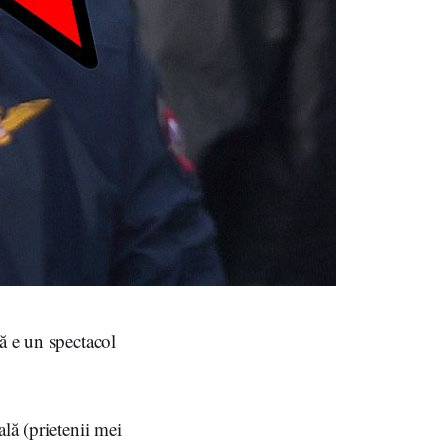
ă e un spectacol
ală (prietenii mei