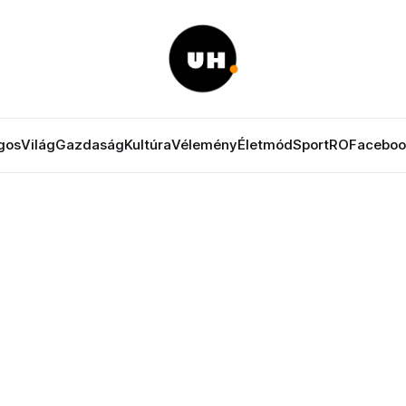
gos
Világ
Gazdaság
Kultúra
Vélemény
Életmód
Sport
RO
Faceboo