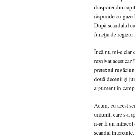
diasporei din capit
răspunde cu gaze l
După scandalul cu 
funcţia de regizor n
Încă nu mi-e clar 
rezolvat acest caz 
pretextul rugăciuni
două decenii şi j
argument în campan
Acum, cu acest scan
uniunii, care s-a 
n-ar fi un miracol
scandal interetnic,