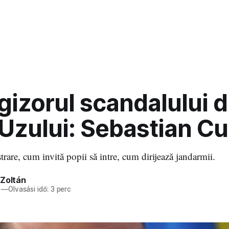
egizorul scandalului d
 Uzului: Sebastian C
trare, cum invită popii să intre, cum dirijează jandarmii.
 Zoltán
—
Olvasási idő: 3 perc