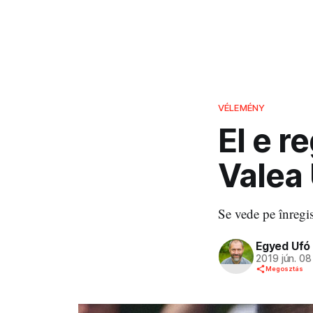
VÉLEMÉNY
El e r
Valea
Se vede pe înregis
Egyed Ufó
2019 jún. 08
Megosztás