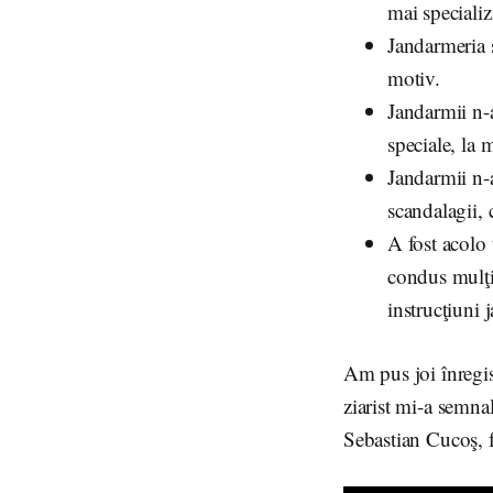
mai specializ
Jandarmeria s
motiv.
Jandarmii n-a
speciale, la m
Jandarmii n-a
scandalagii, 
A fost acolo 
condus mulţim
instrucţiuni 
Am pus joi înregi
ziarist mi-a semn
Sebastian Cucoş, f