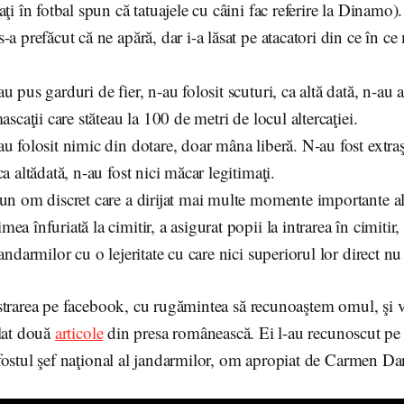
aţi în fotbal spun că tatuajele cu câini fac referire la Dinamo).
-a prefăcut că ne apără, dar i-a lăsat pe atacatori din ce în ce
u pus garduri de fier, n-au folosit scuturi, ca altă dată, n-au a
ascaţii care stăteau la 100 de metri de locul altercaţiei.
u folosit nimic din dotare, doar mâna liberă. N-au fost extra
ca altădată, n-au fost nici măcar legitimaţi.
un om discret care a dirijat mai multe momente importante ale
ea înfuriată la cimitir, a asigurat popii la intrarea în cimitir,
jandarmilor cu o lejeritate cu care nici superiorul lor direct nu
strarea pe facebook, cu rugămintea să recunoaştem omul, şi v
alat două
articole
din presa românească. Ei l-au recunoscut pe 
ostul şef naţional al jandarmilor, om apropiat de Carmen Da