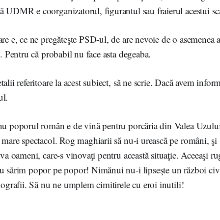
ă UDMR e coorganizatorul, figurantul sau fraierul acestui sc
are e, ce ne pregăteşte PSD-ul, de are nevoie de o asemenea 
i. Pentru că probabil nu face asta degeaba.
alii referitoare la acest subiect, să ne scrie. Dacă avem inform
ul.
nu poporul român e de vină pentru porcăria din Valea Uzului, 
i mare spectacol. Rog maghiarii să nu-i urească pe români, şi 
ţiva oameni, care-s vinovaţi pentru această situaţie. Aceeaşi r
u sărim popor pe popor! Nimănui nu-i lipseşte un război civ
nografii. Să nu ne umplem cimitirele cu eroi inutili!