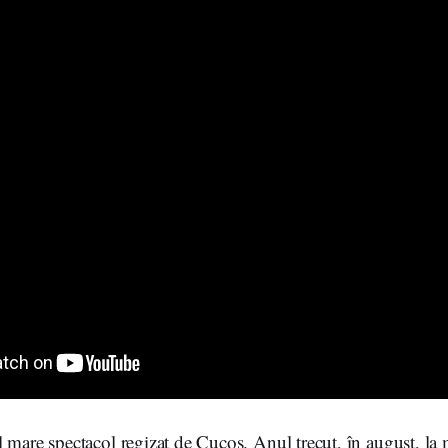
 mare spectacol regizat de Cucoş. Anul trecut, în august, la m