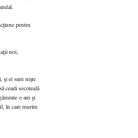
andal.
acţiune pentru
aţii noi,
şi ei sunt nişte
să ceară socoteală
ugăminte o am şi
il, în care murim