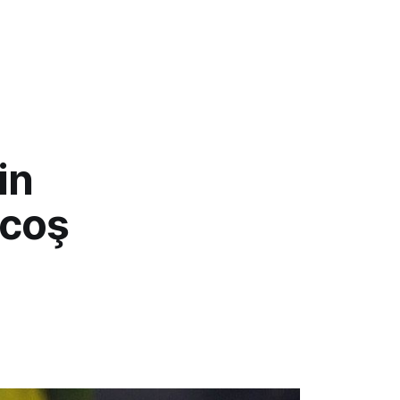
in
ucoş