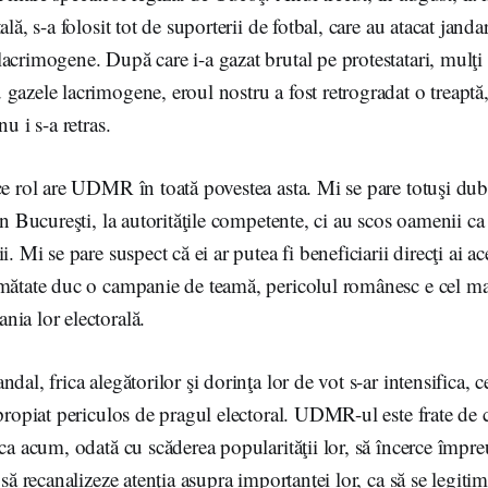
ală, s-a folosit tot de suporterii de fotbal, care au atacat janda
acrimogene. După care i-a gazat brutal pe protestatari, mulţi a
gazele lacrimogene, eroul nostru a fost retrogradat o treaptă,
u i s-a retras.
ce rol are UDMR în toată povestea asta. Mi se pare totuşi dub
în Bucureşti, la autorităţile competente, ci au scos oamenii ca ş
i. Mi se pare suspect că ei ar putea fi beneficiarii direcţi ai ac
umătate duc o campanie de teamă, pericolul românesc e cel m
ia lor electorală.
dal, frica alegătorilor şi dorinţa lor de vot s-ar intensifica, c
apropiat periculos de pragul electoral. UDMR-ul este frate de 
 ca acum, odată cu scăderea popularităţii lor, să încerce împr
 să recanalizeze atenţia asupra importanţei lor, ca să se legitim