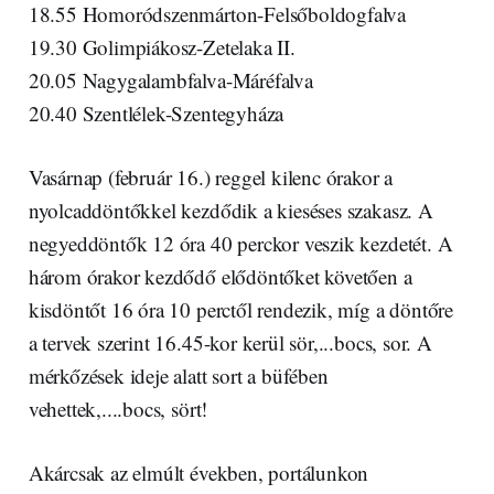
18.55 Homoródszenmárton-Felsőboldogfalva
19.30 Golimpiákosz-Zetelaka II.
20.05 Nagygalambfalva-Máréfalva
20.40 Szentlélek-Szentegyháza
Vasárnap (február 16.) reggel kilenc órakor a
nyolcaddöntőkkel kezdődik a kieséses szakasz. A
negyeddöntők 12 óra 40 perckor veszik kezdetét. A
három órakor kezdődő elődöntőket követően a
kisdöntőt 16 óra 10 perctől rendezik, míg a döntőre
a tervek szerint 16.45-kor kerül sör,...bocs, sor. A
mérkőzések ideje alatt sort a büfében
vehettek,....bocs, sört!
Akárcsak az elmúlt években, portálunkon