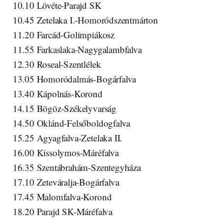
10.10 Lövéte-Parajd SK
10.45 Zetelaka I.-Homoródszentmárton
11.20 Farcád-Golimpiákosz
11.55 Farkaslaka-Nagygalambfalva
12.30 Roseal-Szentlélek
13.05 Homoródalmás-Bogárfalva
13.40 Kápolnás-Korond
14.15 Bögöz-Székelyvarság
14.50 Oklánd-Felsőboldogfalva
15.25 Agyagfalva-Zetelaka II.
16.00 Kissolymos-Máréfalva
16.35 Szentábrahám-Szentegyháza
17.10 Zeteváralja-Bogárfalva
17.45 Malomfalva-Korond
18.20 Parajd SK-Máréfalva