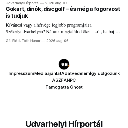
Udvarhelyi Hírportál
2026 aug. 07
Gokart, dinók, discgolf – és még a fogorvost
is tudjuk
Kíváncsi vagy a hétvége legjobb programjaira
Székelyudvarhelyen? Nálunk megtalálod őket – sőt, ha baj van
a fogaddal, a fogorvosi ügyeletet is!
Gál Előd, Tóth Hunor
2026 aug. 06
Impresszum
Médiaajánlat
Adatvédelem
Így dolgozunk
ÁSZF
ANPC
Támogatta
Ghost
Udvarhelyi Hírportál