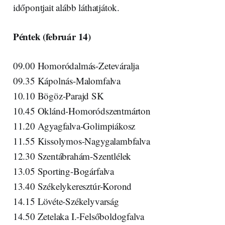
időpontjait alább láthatjátok.
Péntek (február 14)
09.00 Homoródalmás-Zeteváralja
09.35 Kápolnás-Malomfalva
10.10 Bögöz-Parajd SK
10.45 Oklánd-Homoródszentmárton
11.20 Agyagfalva-Golimpiákosz
11.55 Kissolymos-Nagygalambfalva
12.30 Szentábrahám-Szentlélek
13.05 Sporting-Bogárfalva
13.40 Székelykeresztúr-Korond
14.15 Lövéte-Székelyvarság
14.50 Zetelaka I.-Felsőboldogfalva