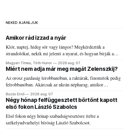
NEKED AJÁNLJUK
Amikor rád izzad a nyár
Klór, naptej, hideg sör vagy lángos? Megkérdeztük a
strandolókat, nekik mi jelenti a nyarat, és hogyan bírják a
kánikulát.
Magyari Tímea, Tóth Hunor
2026 aug. 07
Miért nem adja már meg magát Zelenszkij?
Az orosz gazdaság lerobbanóban, a raktárak, finomítók pedig
felrobbanóban. Akárcsak az ukrán népharag, amikor
elégedetlen vezetőivel.
Buzás Ernő
2026 aug. 07
Négy hónap felfüggesztett börtönt kapott
első fokon László Szabolcs
Első fokon négy hónap szabadságvesztésre ítélte a
székelyudvarhelyi bíróság László Szabolcsot.