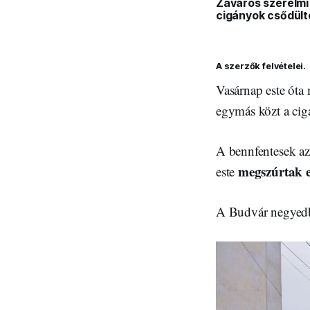
Zavaros szerelmi
cigányok csődült
A szerzők felvételei.
Vasárnap este óta
egymás közt a cig
A bennfentesek azt
megszúrtak e
este
A Budvár negyedbe