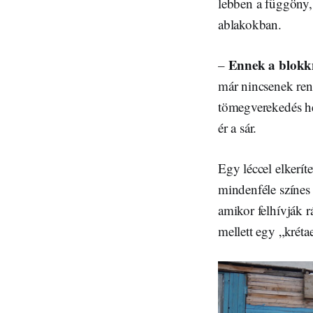
lebben a függöny, 
ablakokban.
Ennek a blokkn
–
már nincsenek rend
tömegverekedés he
ér a sár.
Egy léccel elkeríte
mindenféle színes
amikor felhívják r
mellett egy „kréta