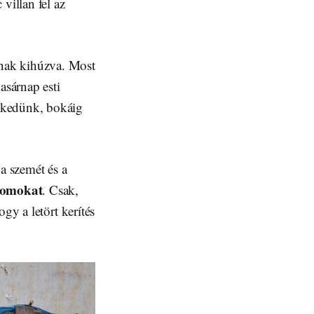
villan fel az
nnak kihúzva. Most
asárnap esti
pkedünk, bokáig
 a szemét és a
nyomokat
. Csak,
gy a letört kerítés