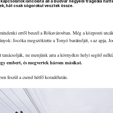
 kapcsolatok láncolata áll a Budvár negyedi tragédia hát
ek, hát csak sógorokul vesztek össze.
 mindenki erről beszél a Rókavárosban. Még a központi utcák
ányok: Jocóka megszöktette a Tonyó barátnőjét, s az apja, J
 tanácsolják, ne menjünk arra a környékre helyi segítő nélk
gy embert, és megvertek három másikat.
n feszül a csend hétfő koradélután.