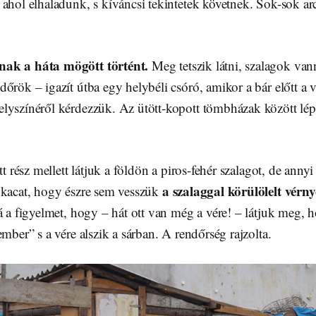
ahol elhaladunk, s kíváncsi tekintetek követnek. Sok-sok arc 
ak a háta mögött történt.
Meg tetszik látni, szalagok va
őrök – igazít útba egy helybéli csóró, amikor a bár előtt a v
lyszínéről kérdezzük. Az ütött-kopott tömbházak között lé
tt rész mellett látjuk a földön a piros-fehér szalagot, de annyi
a szalaggal körülölelt vér
 kacat, hogy észre sem vesszük
á a figyelmet, hogy – hát ott van még a vére! – látjuk meg, ho
ember” s a vére alszik a sárban. A rendőrség rajzolta.