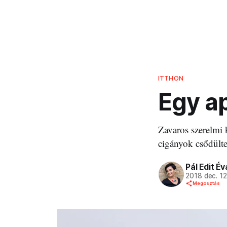
ITTHON
Egy a
Zavaros szerelmi 
cigányok csődülte
Pál Edit Év
2018 dec. 1
Megosztás