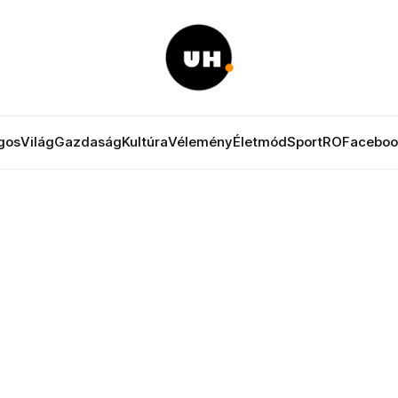
gos
Világ
Gazdaság
Kultúra
Vélemény
Életmód
Sport
RO
Faceboo