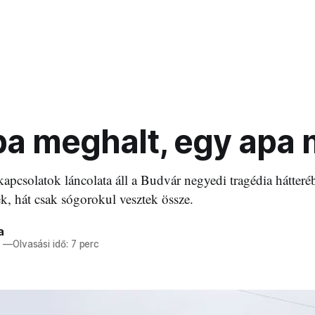
pa meghalt, egy apa 
kapcsolatok láncolata áll a Budvár negyedi tragédia hátter
k, hát csak sógorokul vesztek össze.
a
2
—
Olvasási idő: 7 perc