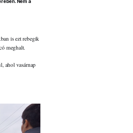
terében. Nem a
ban is ezt rebegik
ocó meghalt.
ül, ahol vasárnap