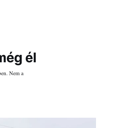
még él
ében. Nem a