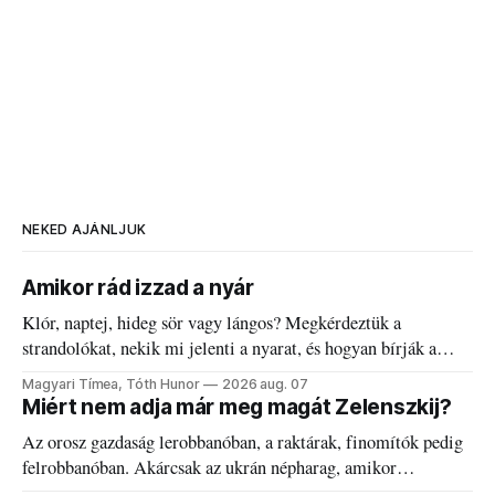
NEKED AJÁNLJUK
Amikor rád izzad a nyár
Klór, naptej, hideg sör vagy lángos? Megkérdeztük a
strandolókat, nekik mi jelenti a nyarat, és hogyan bírják a
kánikulát.
Magyari Tímea, Tóth Hunor
2026 aug. 07
Miért nem adja már meg magát Zelenszkij?
Az orosz gazdaság lerobbanóban, a raktárak, finomítók pedig
felrobbanóban. Akárcsak az ukrán népharag, amikor
elégedetlen vezetőivel.