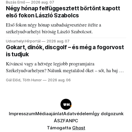
Buzás Ernő
2026 aug. 07
Négy hónap felfüggesztett börtönt kapott
első fokon László Szabolcs
Első fokon négy hónap szabadságvesztésre ítélte a
székelyudvarhelyi bíróság László Szabolcsot.
Udvarhelyi Hírportál
2026 aug. 07
Gokart, dinók, discgolf – és még a fogorvost
is tudjuk
Kíváncsi vagy a hétvége legjobb programjaira
Székelyudvarhelyen? Nálunk megtalálod őket – sőt, ha baj van
a fogaddal, a fogorvosi ügyeletet is!
Gál Előd, Tóth Hunor
2026 aug. 06
Impresszum
Médiaajánlat
Adatvédelem
Így dolgozunk
ÁSZF
ANPC
Támogatta
Ghost