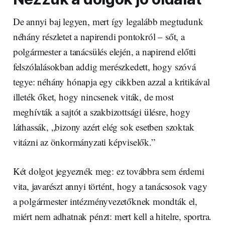
De annyi baj legyen, mert így legalább megtudunk
néhány részletet a napirendi pontokról – sőt, a
polgármester a tanácsülés elején, a napirend előtti
felszólalásokban addig merészkedett, hogy szóvá
tegye: néhány hónapja egy cikkben azzal a kritikával
illeték őket, hogy nincsenek viták, de most
meghívták a sajtót a szakbizottsági ülésre, hogy
láthassák, „bizony azért elég sok esetben szoktak
vitázni az önkormányzati képviselők.”
Két dolgot jegyeznék meg: ez továbbra sem érdemi
vita, javarészt annyi történt, hogy a tanácsosok vagy
a polgármester intézményvezetőknek mondták el,
miért nem adhatnak pénzt: mert kell a hitelre, sportra.