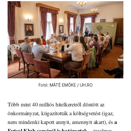
Fotó: MÁTÉ EMŐKE / UH.RO
Több mint 40 milliós hitelkeretről döntött az
önkormányzat, kiigazították a költségvetést (igaz,
a
nem mindenki kapott annyit, amennyit akart), és
Futsal Klub sorsáról is határoztak
– izgalmas