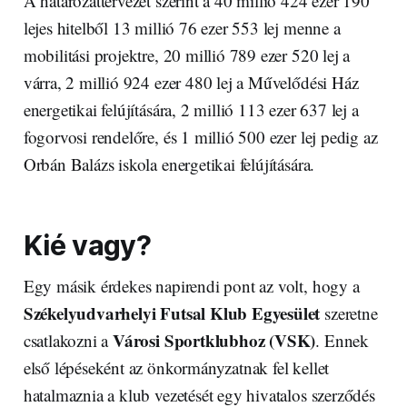
A határozattervezet szerint a 40 millió 424 ezer 190
lejes hitelből 13 millió 76 ezer 553 lej menne a
mobilitási projektre, 20 millió 789 ezer 520 lej a
várra, 2 millió 924 ezer 480 lej a Művelődési Ház
energetikai felújítására, 2 millió 113 ezer 637 lej a
fogorvosi rendelőre, és 1 millió 500 ezer lej pedig az
Orbán Balázs iskola energetikai felújítására.
Kié vagy?
Egy másik érdekes napirendi pont az volt, hogy a
Székelyudvarhelyi Futsal Klub Egyesület
szeretne
Városi Sportklubhoz (VSK)
csatlakozni a
. Ennek
első lépéseként az önkormányzatnak fel kellet
hatalmaznia a klub vezetését egy hivatalos szerződés