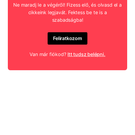
Ne maradj le a végéről! Fizess elő, és olvasd el a
cikkeink legjavát. Fektess be te is a
szabadságba!
Feliratkozom
Van már fiókod?
Itt tudsz belépni.