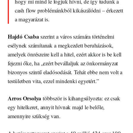
hogy mi mind le fogjuk hívni, de így tudunk a
cash flow problémánkból kikászálódni – érkezett
a magyarázat is.
Hajdó Csaba
szerint a város számára történelmi
esélynek számítanak a megkezdett beruházások,
amelyek önrészeire kell a hitel, ezért akkor is be kell
fejezni őke, ha „ezért bevállaljuk az önkormányzat
bizonyos szintű eladósodását. Tehát ebbe nem volt a
testületben vita, ezzel mindenki egyetért.”
Arros Orsolya
többször is kihangsúlyozta: ez csak
egy hitelkeret, annyit hívnak majd le belőle,
amennyire szükség van.