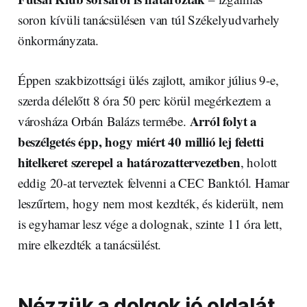
soron kívüli tanácsülésen van túl Székelyudvarhely
önkormányzata.
Éppen szakbizottsági ülés zajlott, amikor július 9-e,
szerda délelőtt 8 óra 50 perc körül megérkeztem a
Arról folyt a
városháza Orbán Balázs termébe.
beszélgetés épp, hogy miért 40 millió lej feletti
hitelkeret szerepel a határozattervezetben
, holott
eddig 20-at terveztek felvenni a CEC Banktól. Hamar
leszűrtem, hogy nem most kezdték, és kiderült, nem
is egyhamar lesz vége a dolognak, szinte 11 óra lett,
mire elkezdték a tanácsülést.
Nézzük a dolgok jó oldalát