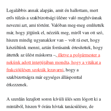
Legalábbis annak alapján, amit én hallottam, mert
erős túlzás a szakbizottsági ülésre való meghívásnak
nevezni azt, ami történt. Valóban meg-meg említették
már, hogy jöjjünk el, nézzük meg, miről van ott szó,
hiszen mindig ugyanakkor van – volt rá eset, hogy
készültünk menni, aztán forrásaink értesítettek, hogy
áttették az ülést máskorra –,
illetve a polgármester a
nekünk adott interjújában mondta, hogy a vitákat a
frakcióülésen szokták lezavarni
, hogy a
szakbizottságra már egységes állásponttal
érkezzenek.
A szerdán lezajlott soron kívüli ülés sem lógott ki a
mintából, hiszen 9 órára hívtak tanácsülésre, de