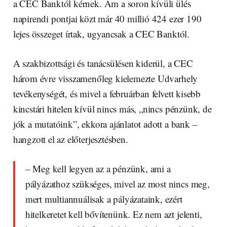
a CEC Banktól kérnek. Ám a soron kívüli ülés
napirendi pontjai közt már 40 millió 424 ezer 190
lejes összeget írtak, ugyancsak a CEC Banktól.
A szakbizottsági és tanácsülésen kiderül, a CEC
három évre visszamenőleg kielemezte Udvarhely
tevékenységét, és mivel a februárban felvett kisebb
kincstári hitelen kívül nincs más, „nincs pénzünk, de
jók a mutatóink”, ekkora ajánlatot adott a bank –
hangzott el az előterjesztésben.
– Meg kell legyen az a pénzünk, ami a
pályázathoz szükséges, mivel az most nincs meg,
mert multiannuálisak a pályázataink, ezért
hitelkeretet kell bővítenünk. Ez nem azt jelenti,