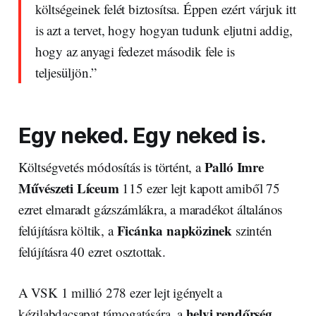
költségeinek felét biztosítsa. Éppen ezért várjuk itt
is azt a tervet, hogy hogyan tudunk eljutni addig,
hogy az anyagi fedezet második fele is
teljesüljön.”
Egy neked. Egy neked is.
Palló Imre
Költségvetés módosítás is történt, a
Művészeti Líceum
115 ezer lejt kapott amiből 75
ezret elmaradt gázszámlákra, a maradékot általános
Ficánka napközinek
felújításra költik, a
szintén
felújításra 40 ezret osztottak.
A VSK 1 millió 278 ezer lejt igényelt a
helyi rendőrség
kézilabdacsapat támogatására, a