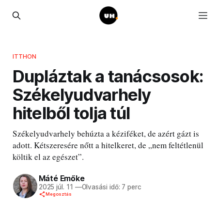
ITTHON
Dupláztak a tanácsosok:
Székelyudvarhely
hitelből tolja túl
Székelyudvarhely behúzta a kéziféket, de azért gázt is
adott. Kétszeresére nőtt a hitelkeret, de „nem feltétlenül
költik el az egészet”.
Máté Emőke
2025 júl. 11
—
Olvasási idő: 7 perc
Megosztás