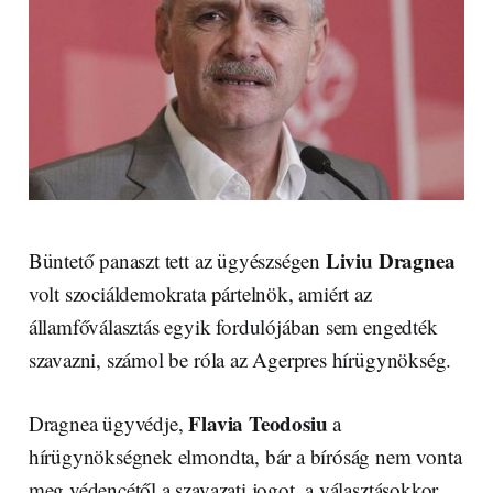
Liviu Dragnea
Büntető panaszt tett az ügyészségen
volt szociáldemokrata pártelnök, amiért az
államfőválasztás egyik fordulójában sem engedték
szavazni, számol be róla az Agerpres hírügynökség.
Flavia Teodosiu
Dragnea ügyvédje,
a
hírügynökségnek elmondta, bár a bíróság nem vonta
meg védencétől a szavazati jogot, a választásokkor