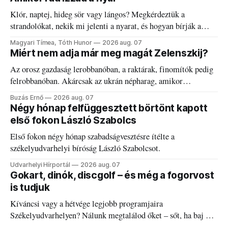
Klór, naptej, hideg sör vagy lángos? Megkérdeztük a
strandolókat, nekik mi jelenti a nyarat, és hogyan bírják a
kánikulát.
Magyari Tímea, Tóth Hunor
2026 aug. 07
Miért nem adja már meg magát Zelenszkij?
Az orosz gazdaság lerobbanóban, a raktárak, finomítók pedig
felrobbanóban. Akárcsak az ukrán népharag, amikor
elégedetlen vezetőivel.
Buzás Ernő
2026 aug. 07
Négy hónap felfüggesztett börtönt kapott
első fokon László Szabolcs
Első fokon négy hónap szabadságvesztésre ítélte a
székelyudvarhelyi bíróság László Szabolcsot.
Udvarhelyi Hírportál
2026 aug. 07
Gokart, dinók, discgolf – és még a fogorvost
is tudjuk
Kíváncsi vagy a hétvége legjobb programjaira
Székelyudvarhelyen? Nálunk megtalálod őket – sőt, ha baj van
a fogaddal, a fogorvosi ügyeletet is!