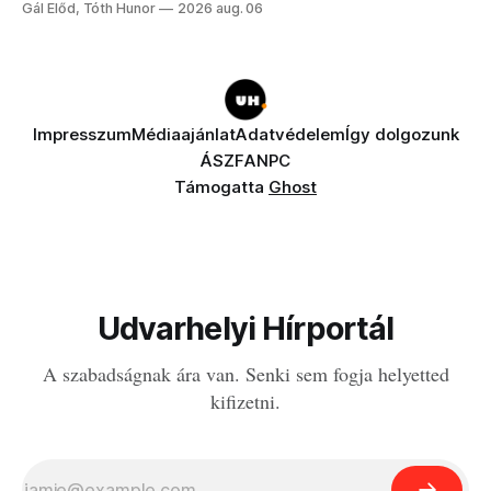
Gál Előd, Tóth Hunor
2026 aug. 06
Impresszum
Médiaajánlat
Adatvédelem
Így dolgozunk
ÁSZF
ANPC
Támogatta
Ghost
Udvarhelyi Hírportál
A szabadságnak ára van. Senki sem fogja helyetted
kifizetni.