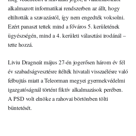
alkalmazott informatikai rendszerben az állt, hogy
eltiltották a szavazástól, így nem engedték voksolni.
Ezért panaszt tettek mind a főváros 5. kerületének
ügyészségén, mind a 4. kerületi választási irodánál –
tette hozzá.
Liviu Dragneát május 27-én jogerősen három év fél
év szabadságvesztésre ítélték hivatali visszaélésre való
felbujtás miatt a Teleorman megyei gyermekvédelmi
igazgatóságnál történt fiktív alkalmazások perében.
A PSD volt elnöke a rahovai börtönben tölti
büntetését.