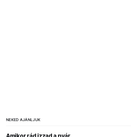
NEKED AJÁNLJUK
Amikor rád izzad a nyár