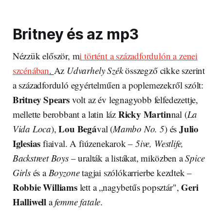
Britney és az mp3
Nézzük először, m
i történt a századfordulón a zenei
szcénában
.
Az
Udvarhely Szék
összegző cikke szerint
a századforduló egyértelműen a poplemezekről szólt:
Britney Spears
volt az év legnagyobb felfedezettje,
Ricky Martin
mellette berobbant a latin láz
nal (
La
Lou Begá
Julio
Vida Loca
),
val (
Mambo No. 5
) és
Iglesias
fiaival. A fiúzenekarok –
5ive, Westlife,
Backstreet Boys
– uralták a listákat, miközben a
Spice
Girls
és a
Boyzone
tagjai szólókarrierbe kezdtek –
Robbie Williams
Geri
lett a „nagybetűs popsztár",
Halliwell
a
femme fatale
.