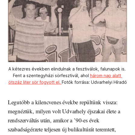
A kétezres években elindulnak a fesztiválok, falunapok is. 
Fent a szentegyházi sörfesztivál, ahol 
három nap alatt 
ötszáz liter sör fogyott el. 
Fotók forrása: Udvarhelyi H
í
radó
Legutóbb a kilencvenes évekbe repültünk vissza:
megnéztük, milyen volt Udvarhely éjszakai élete a
rendszerváltás után, amikor a ’90-es évek
szabadságérzete teljesen új bulikultúrát teremtett,