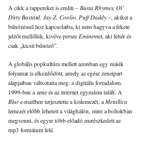
A cikk a rappereket is említi –
Busta Rhymes, Ol’
Dirty Bastard, Jay-Z, Coolio, Puff Daddy
–, akiket a
bűnözéssel hoz kapcsolatba, ki nem hagyva a fekete
jelzőt mellőlük, kivéve persze
Eminem
et, aki fehér és
csak „kicsit bűnöző”.
A globális popkultúra mellett azonban egy másik
folyamat is elkezdődött, amely az egész zeneipart
alapjaiban változtatta meg: a digitális forradalom.
1999-ben a zene és az internet egymásra talált. A
Blur
e-mailben terjesztette a kislemezét, a
Metallica
lemezét előbb lehetett a világhálón, mint a boltokban
megvenni, és egyre több előadó merészkedett az
mp3 formátum felé.