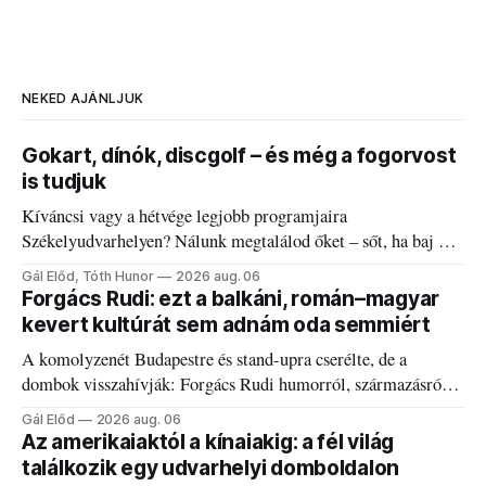
NEKED AJÁNLJUK
Gokart, dínók, discgolf – és még a fogorvost
is tudjuk
Kíváncsi vagy a hétvége legjobb programjaira
Székelyudvarhelyen? Nálunk megtalálod őket – sőt, ha baj van
a fogaddal, a fogorvosi ügyeletet is!
Gál Előd, Tóth Hunor
2026 aug. 06
Forgács Rudi: ezt a balkáni, román–magyar
kevert kultúrát sem adnám oda semmiért
A komolyzenét Budapestre és stand-upra cserélte, de a
dombok visszahívják: Forgács Rudi humorról, származásról
és határokról.
Gál Előd
2026 aug. 06
Az amerikaiaktól a kínaiakig: a fél világ
találkozik egy udvarhelyi domboldalon