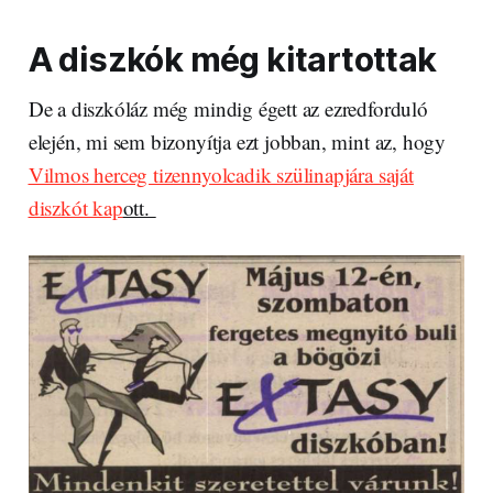
A diszkók még kitartottak
De a diszkóláz még mindig égett az ezredforduló
elején, mi sem bizonyítja ezt jobban, mint az, hogy
Vilmos herceg tizennyolcadik szülinapjára saját
diszkót kap
ott.