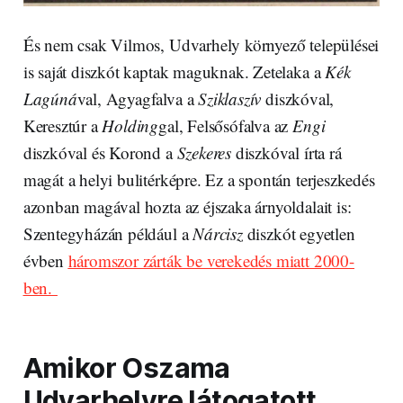
És nem csak Vilmos, Udvarhely környező települései
is saját diszkót kaptak maguknak. Zetelaka a
Kék
Lagúná
val, Agyagfalva a
Sziklaszív
diszkóval,
Keresztúr a
Holding
gal, Felsősófalva az
Engi
diszkóval és Korond a
Szekeres
diszkóval írta rá
magát a helyi bulitérképre. Ez a spontán terjeszkedés
azonban magával hozta az éjszaka árnyoldalait is:
Szentegyházán például a
Nárcisz
diszkót egyetlen
évben
háromszor zárták be verekedés miatt 2000-
ben.
Amikor Oszama
Udvarhelyre látogatott