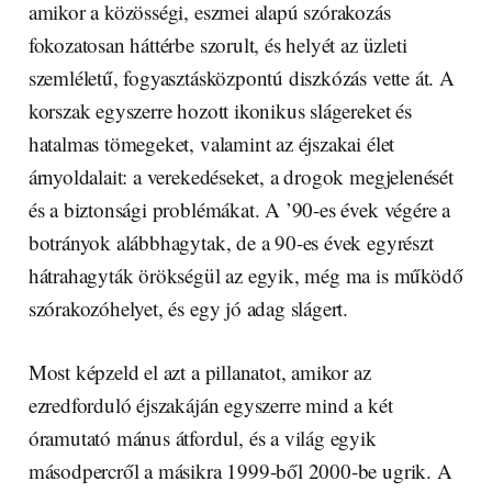
amikor a közösségi, eszmei alapú szórakozás
fokozatosan háttérbe szorult, és helyét az üzleti
szemléletű, fogyasztásközpontú diszkózás vette át. A
korszak egyszerre hozott ikonikus slágereket és
hatalmas tömegeket, valamint az éjszakai élet
árnyoldalait: a verekedéseket, a drogok megjelenését
és a biztonsági problémákat. A ’90-es évek végére a
botrányok alábbhagytak, de a 90-es évek egyrészt
hátrahagyták örökségül az egyik, még ma is működő
szórakozóhelyet, és egy jó adag slágert.
Most képzeld el azt a pillanatot, amikor az
ezredforduló éjszakáján egyszerre mind a két
óramutató mánus átfordul, és a világ egyik
másodpercről a másikra 1999-ből 2000-be ugrik. A