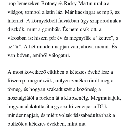
pop lemezeken Britney és Ricky Martin uralja a
világot, tombol a latin láz. Már kacsingat az mp3, az
internet. A környékbeli falvakban úgy szaporodnak a
diszkók, mint a gombák. És nem csak ott, a
városban is: hiszen pár év és megnyílik a “ketrec”, s
az “ír”. A hét minden napján van, ahova menni. És
van bőven, amiből válogatni.
A most következő cikkben a kétezres éveké lesz a
főszerep, megnézzük, milyen zenékre őrült meg a
tömeg, és hogyan szakadt szét a közönség a
nosztalgiától a rockon át a klubzenéig. Megmutatjuk,
hogyan alakította át a gyorsuló zeneipar a DJ-k
mindennapjait, és miért voltak felszabadultabbak a
bulizók a kétezres években, mint ma.