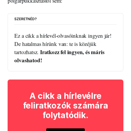
polgárpukkasztástól sem:
SZERETNÉD?
Ez a cikk a hírlevél-olvasóinknak ingyen jár! 
De hatalmas hírünk van: te is közéjük 
Iratkozz fel ingyen, és máris 
tartozhatsz. 
olvashatod!
A cikk a hírlevélre
feliratkozók számára
folytatódik.