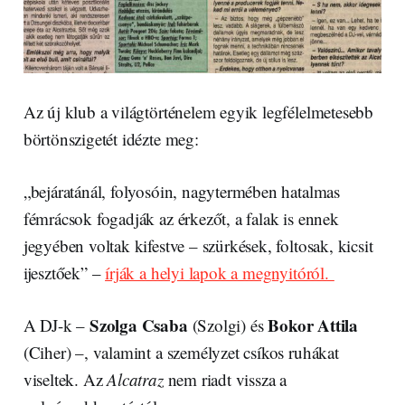
Az új klub a világtörténelem egyik legfélelmetesebb
börtönszigetét idézte meg:
„bejáratánál, folyosóin, nagytermében hatalmas
fémrácsok fogadják az érkezőt, a falak is ennek
jegyében voltak kifestve – szürkések, foltosak, kicsit
ijesztőek” –
írják a helyi lapok a megnyitóról.
Szolga Csaba
Bokor Attila
A DJ-k –
(Szolgi) és
(Ciher) –, valamint a személyzet csíkos ruhákat
viseltek. Az
Alcatraz
nem riadt vissza a