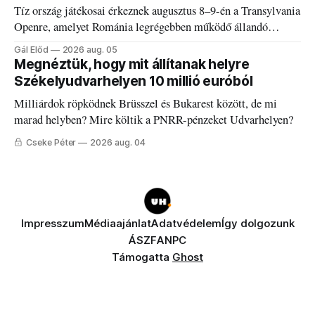
Tíz ország játékosai érkeznek augusztus 8–9-én a Transylvania
Openre, amelyet Románia legrégebben működő állandó
discgolfpályáján rendeznek meg.
Gál Előd
2026 aug. 05
Megnéztük, hogy mit állítanak helyre
Székelyudvarhelyen 10 millió euróból
Milliárdok röpködnek Brüsszel és Bukarest között, de mi
marad helyben? Mire költik a PNRR-pénzeket Udvarhelyen?
Cseke Péter
2026 aug. 04
Impresszum
Médiaajánlat
Adatvédelem
Így dolgozunk
ÁSZF
ANPC
Támogatta
Ghost