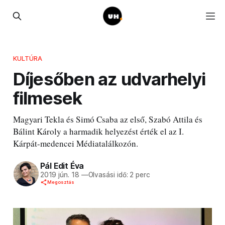
KULTÚRA
Díjesőben az udvarhelyi
filmesek
Magyari Tekla és Simó Csaba az első, Szabó Attila és
Bálint Károly a harmadik helyezést érték el az I.
Kárpát-medencei Médiatalálkozón.
Pál Edit Éva
2019 jún. 18
—
Olvasási idő: 2 perc
Megosztás