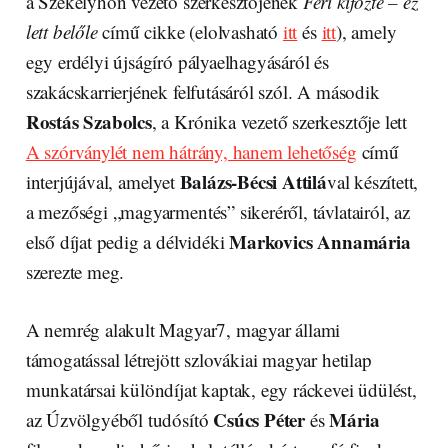
a Székelyhon vezető szerkesztőjének
Feri kifőzte – ez
lett belőle
című cikke (elolvasható
itt
és
itt
), amely
egy erdélyi újságíró pályaelhagyásáról és
szakácskarrierjének felfutásáról szól. A második
Rostás Szabolcs
, a Krónika vezető szerkesztője lett
A szórványlét nem hátrány, hanem lehetőség
című
Balázs-Bécsi Attilá
interjújával, amelyet
val készített,
a mezőségi „magyarmentés” sikeréről, távlatairól, az
Markovics Annamária
első díjat pedig a délvidéki
szerezte meg.
A nemrég alakult Magyar7, magyar állami
támogatással létrejött szlovákiai magyar hetilap
munkatársai különdíjat kaptak, egy ráckevei üdülést,
Csúcs Péter
Mária
az Úzvölgyéből tudósító
és