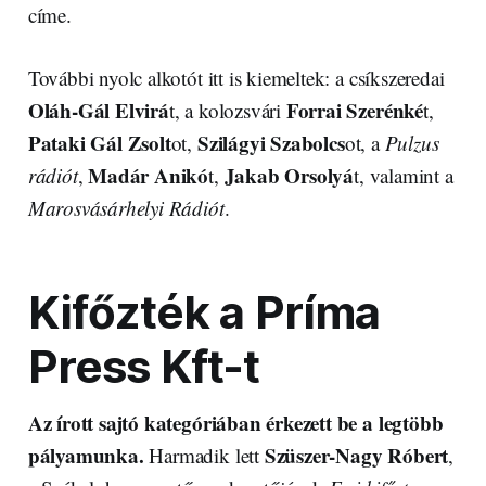
címe.
További nyolc alkotót itt is kiemeltek: a csíkszeredai
Oláh-Gál Elvirá
Forrai Szerénké
t, a kolozsvári
t,
Pataki Gál Zsolt
Szilágyi Szabolcs
ot,
ot, a
Pulzus
Madár Anikó
Jakab Orsolyá
rádiót
,
t,
t, valamint a
Marosvásárhelyi Rádiót
.
Kifőzték a Príma
Press Kft-t
Az írott sajtó kategóriában érkezett be a legtöbb
pályamunka.
Szüszer-Nagy Róbert
Harmadik lett
,