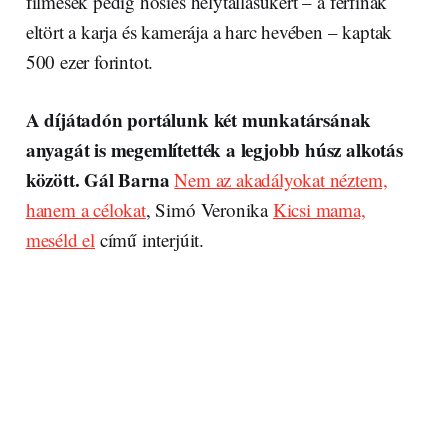
filmesek pedig hősies helytállásukért – a férfinak
eltört a karja és kamerája a harc hevében – kaptak
500 ezer forintot.
A díjátadón portálunk két munkatársának
anyagát is megemlítették a legjobb húsz alkotás
között. Gál Barna
Nem az akadályokat néztem,
hanem a célokat
, Simó Veronika
Kicsi mama,
meséld el
című interjúit.