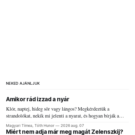
NEKED AJÁNLJUK
Amikor rád izzad a nyár
Klór, naptej, hideg sör vagy lángos? Megkérdeztük a
strandolókat, nekik mi jelenti a nyarat, és hogyan bírják a
kánikulát.
Magyari Tímea, Tóth Hunor
2026 aug. 07
Miért nem adja már meg magát Zelenszkij?