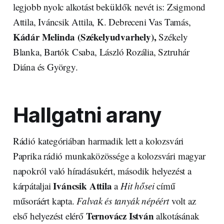
legjobb nyolc alkotást beküldők nevét is: Zsigmond
Attila, Iváncsik Attila, K. Debreceni Vas Tamás,
Kádár Melinda (Székelyudvarhely),
Székely
Blanka, Bartók Csaba, László Rozália, Sztruhár
Diána és György.
Hallgatni arany
Rádió kategóriában harmadik lett a kolozsvári
Paprika rádió munkaközössége a kolozsvári magyar
napokról való híradásukért, második helyezést a
Iváncsik Attila
kárpátaljai
a
Hit hősei
című
műsoráért kapta.
Falvak és tanyák népéért
volt az
Ternovácz István
első helyezést elérő
alkotásának