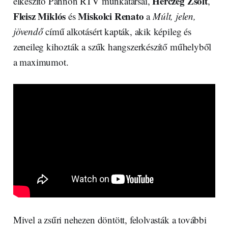
Herczeg Zsolt
elkészítő Pannon RTV munkatársai,
,
Fleisz Miklós
Miskolci Renato
és
a
Múlt, jelen,
jövendő
című alkotásért kapták, akik képileg és
zeneileg kihozták a szűk hangszerkészítő műhelyből
a maximumot.
Mivel a zsűri nehezen döntött, felolvasták a további