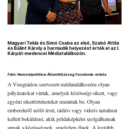
Magyari Tekla és Simó Csaba az első, Szabó Attila
és Bálint Károly a harmadik helyezést érték el az I.
Kárpát-medencei Médiatalálkozón.
Fotó: Nemzetpolitikai Államtitkárság Facebook-oldala
A Visegrádon szervezett médiatalálkozóra olyan
pályázatokat vártak, amelyek közösségi sikert, vagy
egyéni sikertörténeteket mutattak be. Olyan
emberekről szóló írott, rádiós vagy videós tartalmat
kellett beküldeni, akik példaképként szolgálhatnak
annak a közösségnek, amelyben élnek. A legtöbb,