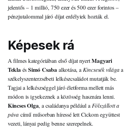
jelentős – 1 millió, 750 ezer és 500 ezer forintos –
pénzjutalommal járó díjat erdélyiek hozták el.
Képesek rá
Magyari
A filmes kategóriában első díjat nyert
Tekla
Simó Csaba
és
alkotása, a
Kincsesék világa
a
székelyszenterzsébeti lelkészcsaládot mutatják be.
Tagjai a lelkészséggel járó életforma mellett más
módon is igyekeznek a közösség hasznára lenni.
Kincses Olga
, a családanya például a
Fölszállott a
páva
című műsorban híressé lett Cickom együttest
vezeti, lányai pedig benne szerepelnek.