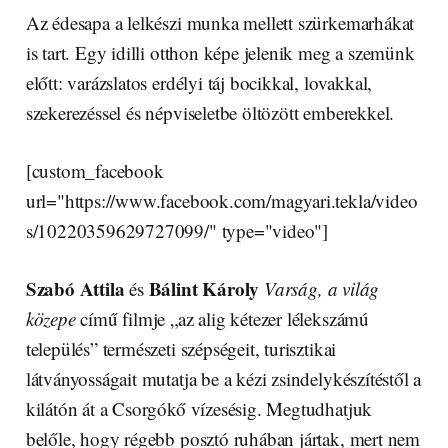
Az édesapa a lelkészi munka mellett szürkemarhákat
is tart. Egy idilli otthon képe jelenik meg a szemünk
előtt: varázslatos erdélyi táj bocikkal, lovakkal,
szekerezéssel és népviseletbe öltözött emberekkel.
[custom_facebook
url="https://www.facebook.com/magyari.tekla/video
s/10220359629727099/" type="video"]
Szabó Attila
Bálint Károly
és
Varság, a világ
közepe
című filmje „az alig kétezer lélekszámú
település” természeti szépségeit, turisztikai
látványosságait mutatja be a kézi zsindelykészítéstől a
kilátón át a Csorgókő vízesésig. Megtudhatjuk
belőle, hogy régebb posztó ruhában jártak, mert nem