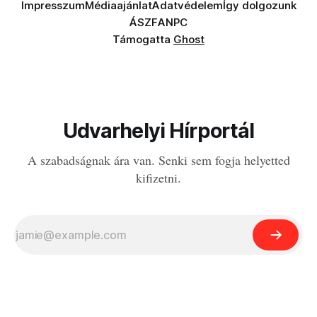
Impresszum
Médiaajánlat
Adatvédelem
Így dolgozunk
ÁSZF
ANPC
Támogatta
Ghost
Udvarhelyi Hírportál
A szabadságnak ára van. Senki sem fogja helyetted
kifizetni.