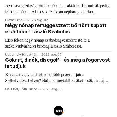
Az orosz gazdaság lerobbanóban, a raktárak, finomítók pedig
felrobbanóban. Akárcsak az ukrán népharag, amikor
elégedetlen vezetőivel.
Buzás Ernő
2026 aug. 07
Négy hónap felfüggesztett börtönt kapott
első fokon László Szabolcs
Első fokon négy hónap szabadságvesztésre ítélte a
székelyudvarhelyi bíróság László Szabolcsot.
Udvarhelyi Hírportál
2026 aug. 07
Gokart, dinók, discgolf – és még a fogorvost
is tudjuk
Kíváncsi vagy a hétvége legjobb programjaira
Székelyudvarhelyen? Nálunk megtalálod őket – sőt, ha baj van
a fogaddal, a fogorvosi ügyeletet is!
Gál Előd, Tóth Hunor
2026 aug. 06