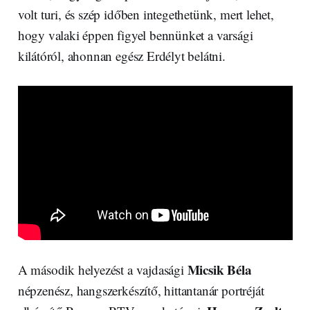
volt turi, és szép időben integethetünk, mert lehet,
hogy valaki éppen figyel bennünket a varsági
kilátóról, ahonnan egész Erdélyt belátni.
Micsik Béla
A második helyezést a vajdasági
népzenész, hangszerkészítő, hittantanár portréját