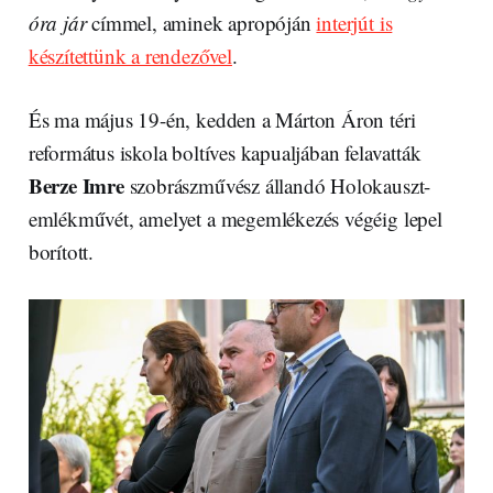
óra jár
címmel, aminek apropóján
interjút is
készítettünk a rendezővel
.
És ma május 19-én, kedden a Márton Áron téri
református iskola boltíves kapualjában felavatták
Berze Imre
szobrászművész állandó Holokauszt-
emlékművét, amelyet a megemlékezés végéig lepel
borított.