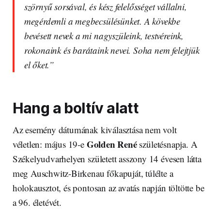
szörnyű sorsával, és kész felelősséget vállalni,
megérdemli a megbecsülésünket. A kövekbe
bevésett nevek a mi nagyszüleink, testvéreink,
rokonaink és barátaink nevei. Soha nem felejtjük
el őket.”
Hang a boltív alatt
Az esemény dátumának kiválasztása nem volt
Golden René
véletlen: május 19-e
születésnapja. A
Székelyudvarhelyen született asszony 14 évesen látta
meg Auschwitz-Birkenau főkapuját, túlélte a
holokausztot, és pontosan az avatás napján töltötte be
a 96. életévét.