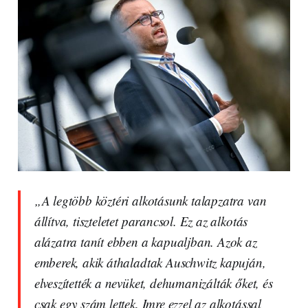
„A legtöbb köztéri alkotásunk talapzatra van
állítva, tiszteletet parancsol. Ez az alkotás
alázatra tanít ebben a kapualjban. Azok az
emberek, akik áthaladtak Auschwitz kapuján,
elveszítették a nevüket, dehumanizálták őket, és
csak egy szám lettek. Imre ezzel az alkotással