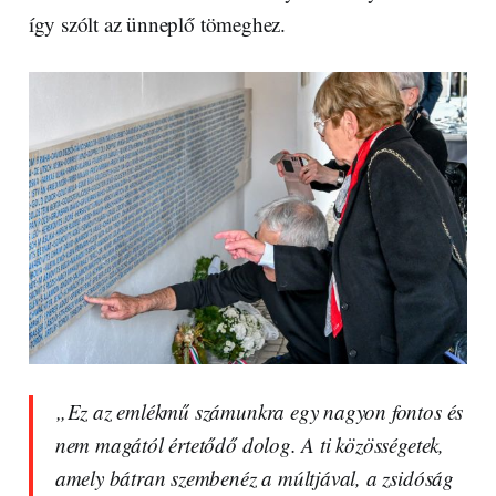
így szólt az ünneplő tömeghez.
„Ez az emlékmű számunkra egy nagyon fontos és
nem magától értetődő dolog. A ti közösségetek,
amely bátran szembenéz a múltjával, a zsidóság