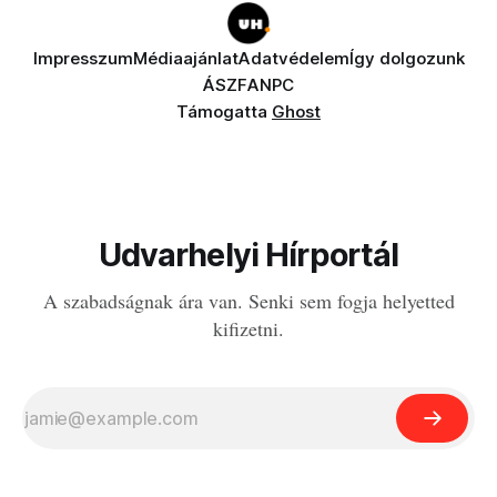
Impresszum
Médiaajánlat
Adatvédelem
Így dolgozunk
ÁSZF
ANPC
Támogatta
Ghost
Udvarhelyi Hírportál
A szabadságnak ára van. Senki sem fogja helyetted
kifizetni.