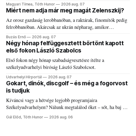
kánikulát.
Magyari Tímea, Tóth Hunor
2026 aug. 07
Miért nem adja már meg magát Zelenszkij?
Az orosz gazdaság lerobbanóban, a raktárak, finomítók pedig
felrobbanóban. Akárcsak az ukrán népharag, amikor
elégedetlen vezetőivel.
Buzás Ernő
2026 aug. 07
Négy hónap felfüggesztett börtönt kapott
első fokon László Szabolcs
Első fokon négy hónap szabadságvesztésre ítélte a
székelyudvarhelyi bíróság László Szabolcsot.
Udvarhelyi Hírportál
2026 aug. 07
Gokart, dinók, discgolf – és még a fogorvost
is tudjuk
Kíváncsi vagy a hétvége legjobb programjaira
Székelyudvarhelyen? Nálunk megtalálod őket – sőt, ha baj van
a fogaddal, a fogorvosi ügyeletet is!
Gál Előd, Tóth Hunor
2026 aug. 06