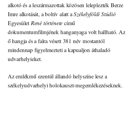
alkotó és a leszármazottak közösen leleplezték Berze
Imre alkotását, a boltív alatt a
Székelyföldi Stúdió
Egyesület
René története
című
dokumentumfilmjének hanganyaga volt hallható. Az
ő hangja és a falra vésett 381 név mostantól
mindennap figyelmezteti a kapualjon áthaladó
udvarhelyieket.
Az emlékmű ezentúl állandó helyszíne lesz a
székelyudvarhelyi holokauszt-megemlékezéseknek.