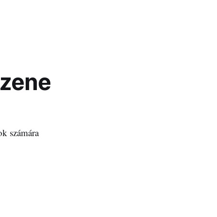
pzene
lok számára