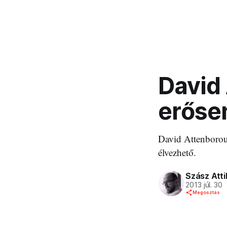
David
erősen
David Attenboroug
élvezhető.
Szász Atti
2013 júl. 30
Megosztás