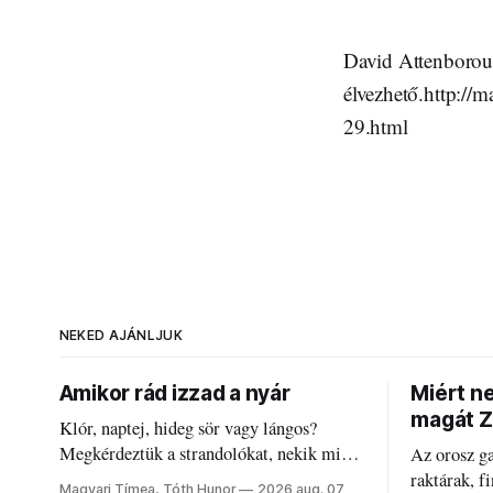
David Attenboroug
élvezhető.http://
29.html
NEKED AJÁNLJUK
Amikor rád izzad a nyár
Miért n
magát Z
Klór, naptej, hideg sör vagy lángos?
Megkérdeztük a strandolókat, nekik mi
Az orosz g
jelenti a nyarat, és hogyan bírják a
raktárak, f
Magyari Tímea, Tóth Hunor
2026 aug. 07