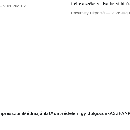
z ukrán népharag, amikor
ítélte a székelyudvarhelyi bíró
2026 aug. 07
 vezetőivel.
Szabolcsot.
Udvarhelyi Hírportál
2026 aug.
mpresszum
Médiaajánlat
Adatvédelem
Így dolgozunk
ÁSZF
AN