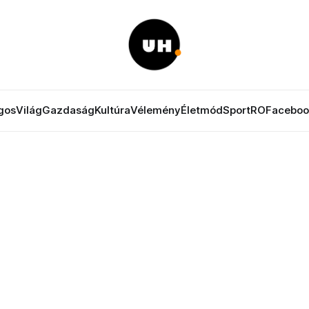
gos
Világ
Gazdaság
Kultúra
Vélemény
Életmód
Sport
RO
Faceboo