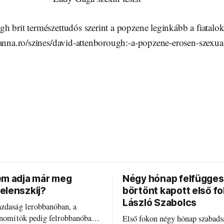
h brit természettudós szerint a popzene leginkább a fiatalo
manna.ro/szines/david-attenborough:-a-popzene-erosen-szexua
em adja már meg
Négy hónap felfügges
elenszkij?
börtönt kapott első f
László Szabolcs
azdaság lerobbanóban, a
inomítók pedig felrobbanóban.
Első fokon négy hónap szabads