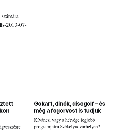
k számára
lis-2013-07-
ztett
Gokart, dinók, discgolf – és
okon
még a fogorvost is tudjuk
Kíváncsi vagy a hétvége legjobb
programjaira Székelyudvarhelyen?
ágvesztésre