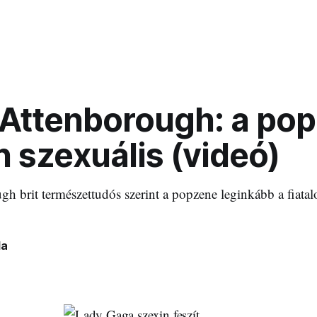
 Attenborough: a po
 szexuális (videó)
h brit természettudós szerint a popzene leginkább a fiata
la