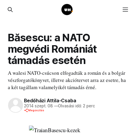
Băsescu: a NATO
megvédi Romániát
támadás esetén
A walesi NATO-csúcson elfogadták a román és a bolgár
vészforgatókönyvet, illetve akciótervet arra az esetre, ha
a két tagállam valamelyikét támadás érné.
Bedőházi Attila-Csaba
2014 szept. 08
—
Olvasási idő: 2 perc
Megosztás