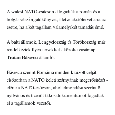
A walesi NATO-csúcson elfogadták a román és a
bolgár vészforgatókönyvet, illetve akciótervet arra az
esetre, ha a két tagállam valamelyikét támadás érné.
A balti államok, Lengyelország és Törökország már
rendelkeztek ilyen tervekkel - közölte vasárnap
Traian Băsescu
államfő.
Băsescu szerint Románia minden kitűzött célját -
elsősorban a NATO keleti szárnyának megerősítését -
elérte a NATO-csúcson, ahol elmondása szerint öt
nyilvános és tizenöt titkos dokumentumot fogadtak
el a tagállamok vezetői.