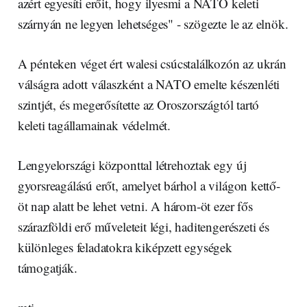
azért egyesíti erőit, hogy ilyesmi a NATO keleti
szárnyán ne legyen lehetséges" - szögezte le az elnök.
A pénteken véget ért walesi csúcstalálkozón az ukrán
válságra adott válaszként a NATO emelte készenléti
szintjét, és megerősítette az Oroszországtól tartó
keleti tagállamainak védelmét.
Lengyelországi központtal létrehoztak egy új
gyorsreagálású erőt, amelyet bárhol a világon kettő-
öt nap alatt be lehet vetni. A három-öt ezer fős
szárazföldi erő műveleteit légi, haditengerészeti és
különleges feladatokra kiképzett egységek
támogatják.