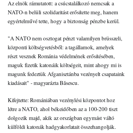
Az elnök rámutatott: a csúcstalálkozó nemcsak a
NATO-n belüli szolidaritást erősítette meg, hanem
egyértelművé tette, hogy a biztonság pénzbe kerül.
"A NATO nem osztogat pénzt valamilyen brüsszeli,
központi költségvetésből: a tagállamok, amelyek
részt vesznek Románia védelmének erősítésében,
maguk fizetik katonáik költségeit, mint ahogy mi is
magunk fedeztük Afganisztánba vezényelt csapataink
kiadásait" - magyarázta Băsescu.
Kifejtette: Romániában vezénylési központot hoz
létre a NATO, ahol békeidőben az a 100-200 tiszt
dolgozik majd, akik az országban egymást váltó
külföldi katonák hadgyakorlatait összehangolják.