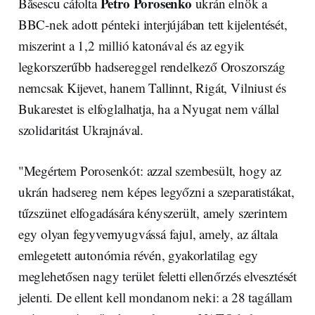
Petro Porosenko
Băsescu cáfolta
ukrán elnök a
BBC-nek adott pénteki interjújában tett kijelentését,
miszerint a 1,2 millió katonával és az egyik
legkorszerűbb hadsereggel rendelkező Oroszország
nemcsak Kijevet, hanem Tallinnt, Rigát, Vilniust és
Bukarestet is elfoglalhatja, ha a Nyugat nem vállal
szolidaritást Ukrajnával.
"Megértem Porosenkót: azzal szembesült, hogy az
ukrán hadsereg nem képes legyőzni a szeparatistákat,
tűzszünet elfogadására kényszerült, amely szerintem
egy olyan fegyvernyugvássá fajul, amely, az általa
emlegetett autonómia révén, gyakorlatilag egy
meglehetősen nagy terület feletti ellenőrzés elvesztését
jelenti. De ellent kell mondanom neki: a 28 tagállam