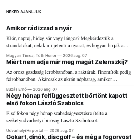
NEKED AJÁNLJUK
Amikor rád izzad a nyár
Klór, naptej, hideg sör vagy lángos? Megkérdeztük a
strandolókat, nekik mi jelenti a nyarat, és hogyan bírják a
kánikulát.
Magyari Tímea, Tóth Hunor
2026 aug. 07
Miért nem adja már meg magát Zelenszkij?
Az orosz gazdaság lerobbanóban, a raktárak, finomítók pedig
felrobbanóban. Akárcsak az ukrán népharag, amikor
elégedetlen vezetőivel.
Buzás Ernő
2026 aug. 07
Négy hónap felfüggesztett börtönt kapott
első fokon László Szabolcs
Első fokon négy hónap szabadságvesztésre ítélte a
székelyudvarhelyi bíróság László Szabolcsot.
Udvarhelyi Hírportál
2026 aug. 07
Gokart, dinók, discgolf – és még a fogorvost