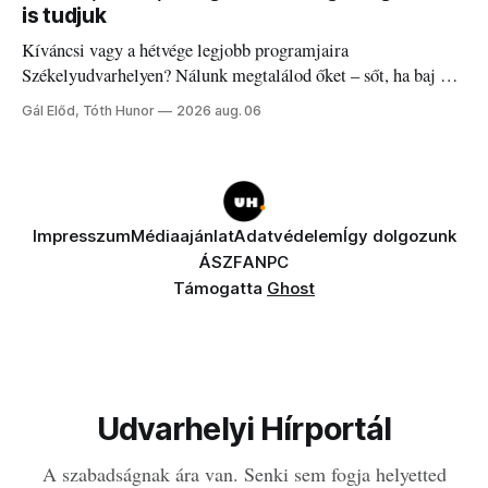
is tudjuk
Kíváncsi vagy a hétvége legjobb programjaira
Székelyudvarhelyen? Nálunk megtalálod őket – sőt, ha baj van
a fogaddal, a fogorvosi ügyeletet is!
Gál Előd, Tóth Hunor
2026 aug. 06
Impresszum
Médiaajánlat
Adatvédelem
Így dolgozunk
ÁSZF
ANPC
Támogatta
Ghost
Udvarhelyi Hírportál
A szabadságnak ára van. Senki sem fogja helyetted