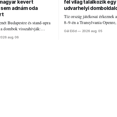
agyar kevert
fél világ találkozik egy
t sem adnám oda
udvarhelyi domboldal
rt
Tíz ország játékosai érkeznek 
8–9-én a Transylvania Openre,
nét Budapestre és stand-upra
Románia legrégebben működő 
e a dombok visszahívják:
Gál Előd
2026 aug. 05
discgolfpályáján rendeznek me
di humorról, származásról és
2026 aug. 06