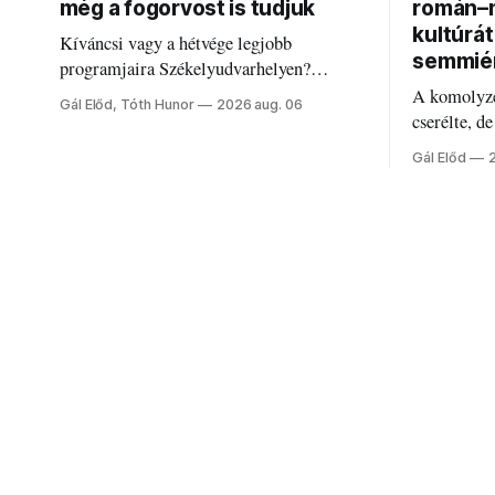
még a fogorvost is tudjuk
román–m
kultúrá
Kíváncsi vagy a hétvége legjobb
semmié
programjaira Székelyudvarhelyen?
Nálunk megtalálod őket – sőt, ha baj van a
A komolyze
Gál Előd, Tóth Hunor
2026 aug. 06
fogaddal, a fogorvosi ügyeletet is!
cserélte, d
Forgács Ru
Gál Előd
határokról.