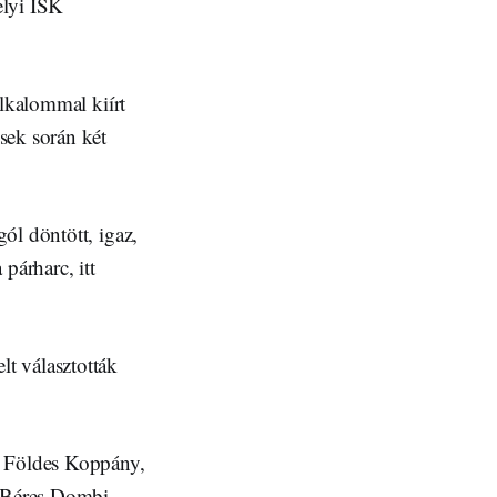
elyi ISK
alkalommal kiírt
sek során két
ól döntött, igaz,
párharc, itt
t választották
, Földes Koppány,
, Béres Dombi