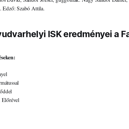
. Edző: Szabó Attila.
yudvarhelyi ISK eredményei a F
éseken:
yel
rmátussal
őddel
 Előrével