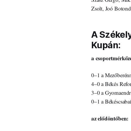
Zsolt, Joó Botond
A Székel
Kupán:
a csoportmérkőz
0–1 a Mezőberénn
4–0 a Békés Refo
3–0 a Gyomaendr
0–1 a Békéscsabai
az elődöntőben: