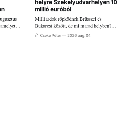
helyre Székelyudvarhelyen 10
on
millió euróból
augusztus
Milliárdok röpködnek Brüsszel és
 amelyet
Bukarest között, de mi marad helyben?
állandó
Mire költik a PNRR-pénzeket
Cseke Péter
2026 aug. 04
g.
Udvarhelyen?