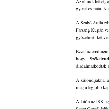
Az elmúlt hétvégé
gyerekcsapata. Nem
A Szabó Attila edz
Farsang Kupán vet
győzelmet, két ver
Ezzel az eredménny
Székelyud
hogy a
diadalmaskodtak a
A különdíjaknál a
meg a legjobb ka
A fotón az ISK eg
Szász Gergő, Mik