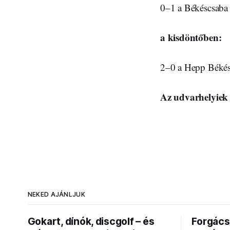
0–1 a Békéscsaba
a kisdöntőben:
2–0 a Hepp Béké
Az udvarhelyiek 
NEKED AJÁNLJUK
Gokart, dínók, discgolf – és
Forgács 