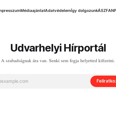
mpresszum
Médiaajánlat
Adatvédelem
Így dolgozunk
ÁSZF
AN
Udvarhelyi Hírportál
A szabadságnak ára van. Senki sem fogja helyetted kifizetni.
Feliratk