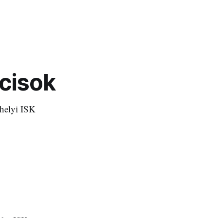
ocisok
rhelyi ISK