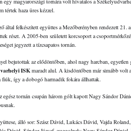
n egy magyarországi tornára volt hivatalos a Székelyudvarh
 tértek haza üres kézzel.
ő által felkészített együttes a Mezőberényben rendezett 21. 
tek részt. A 2005-ben született korcsoport a csoportmérkőzé
eséget jegyzett a tízcsapatos tornán.
el bejutottak az elődöntőben, ahol nagy harcban, egyetlen g
varhelyi ISK
maradt alul. A kisdöntőben már simább volt a 
 fiúk, így a dobogó harmadik fokára állhattak.
z egész tornán csupán három gólt kapott Nagy Sándor Dániel
pusnak.
yüttese, álló sor: Szász Dávid, Lukács Dávid, Vajda Roland
lós Dávid, Sándor József, guggolnak: Nagy Sándor Dániel