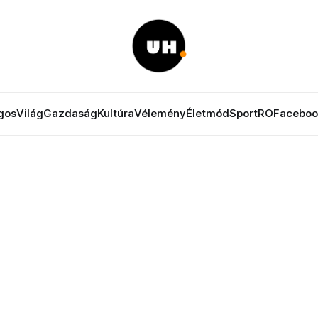
gos
Világ
Gazdaság
Kultúra
Vélemény
Életmód
Sport
RO
Faceboo