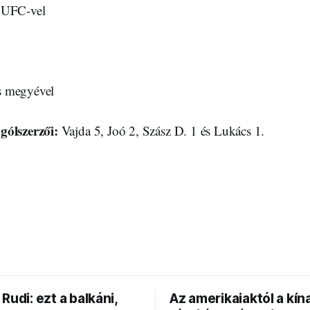
 UFC-vel
s megyével
gólszerzői:
Vajda 5, Joó 2, Szász D. 1 és Lukács 1.
Rudi: ezt a balkáni,
Az amerikaiaktól a kína