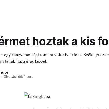
rmet hoztak a kis f
n egy magyarországi tornára volt hivatalos a Székelyudva
m tértek haza üres kézzel.
ngor
—
Olvasási idő: 1 perc