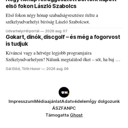
első fokon László Szabolcs
Első fokon négy hónap szabadságvesztésre ítélte a
székelyudvarhelyi bíróság László Szabolcsot.
Udvarhelyi Hírportál
2026 aug. 07
Gokart, dinók, discgolf – és még a fogorvost
is tudjuk
Kíváncsi vagy a hétvége legjobb programjaira
Székelyudvarhelyen? Nálunk megtalálod őket – sőt, ha baj van
a fogaddal, a fogorvosi ügyeletet is!
Gál Előd, Tóth Hunor
2026 aug. 06
Impresszum
Médiaajánlat
Adatvédelem
Így dolgozunk
ÁSZF
ANPC
Támogatta
Ghost