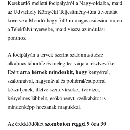
Kerekerdő melletti focipályáról a Nagy-oldalba, majd
az Udvarhely Környéki Teljesítmény-túra útvonalát
követve a Mondó-hegy 749 m magas csúcsára, innen
a Telekfalvi nyeregbe, majd vissza az indulási
ponthoz.
A focipályán a tervek szerint szalonnasütésre
alkalmas tábortűz és meleg tea várja a résztvevőket.
arra kérnek mindenkit, hogy
Ezért
kenyérrel,
szalonnával, hagymával és pohárral/csuporral
készüljenek, illetve szendvicseket, ivóvizet,
kényelmes lábbelit, esőköpenyt, szélkabátot is
mindenképp hozzanak magukkal.
szombaton reggel 9 óra 30
Az érdeklődőket