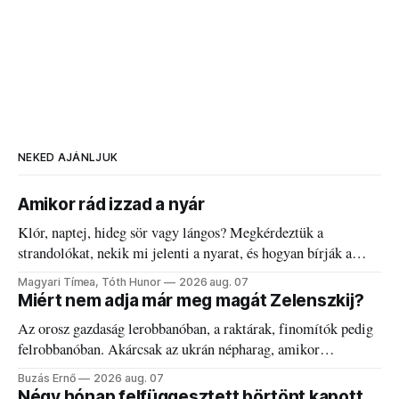
NEKED AJÁNLJUK
Amikor rád izzad a nyár
Klór, naptej, hideg sör vagy lángos? Megkérdeztük a
strandolókat, nekik mi jelenti a nyarat, és hogyan bírják a
kánikulát.
Magyari Tímea, Tóth Hunor
2026 aug. 07
Miért nem adja már meg magát Zelenszkij?
Az orosz gazdaság lerobbanóban, a raktárak, finomítók pedig
felrobbanóban. Akárcsak az ukrán népharag, amikor
elégedetlen vezetőivel.
Buzás Ernő
2026 aug. 07
Négy hónap felfüggesztett börtönt kapott