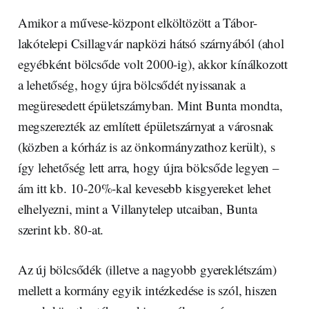
Amikor a művese-központ elköltözött a Tábor-
lakótelepi Csillagvár napközi hátsó szárnyából (ahol
egyébként bölcsőde volt 2000-ig), akkor kínálkozott
a lehetőség, hogy újra bölcsődét nyissanak a
megüresedett épületszárnyban. Mint Bunta mondta,
megszerezték az említett épületszárnyat a városnak
(közben a kórház is az önkormányzathoz került), s
így lehetőség lett arra, hogy újra bölcsőde legyen –
ám itt kb. 10-20%-kal kevesebb kisgyereket lehet
elhelyezni, mint a Villanytelep utcaiban, Bunta
szerint kb. 80-at.
Az új bölcsődék (illetve a nagyobb gyereklétszám)
mellett a kormány egyik intézkedése is szól, hiszen