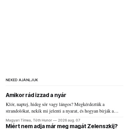
NEKED AJÁNLJUK
Amikor rád izzad a nyár
Klór, naptej, hideg sör vagy lángos? Megkérdeztük a
strandolókat, nekik mi jelenti a nyarat, és hogyan bírják a
kánikulát.
Magyari Tímea, Tóth Hunor
2026 aug. 07
Miért nem adja már meg magát Zelenszkij?