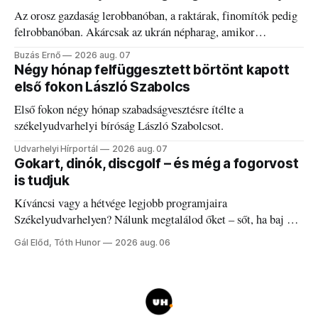
Az orosz gazdaság lerobbanóban, a raktárak, finomítók pedig
felrobbanóban. Akárcsak az ukrán népharag, amikor
elégedetlen vezetőivel.
Buzás Ernő
2026 aug. 07
Négy hónap felfüggesztett börtönt kapott
első fokon László Szabolcs
Első fokon négy hónap szabadságvesztésre ítélte a
székelyudvarhelyi bíróság László Szabolcsot.
Udvarhelyi Hírportál
2026 aug. 07
Gokart, dinók, discgolf – és még a fogorvost
is tudjuk
Kíváncsi vagy a hétvége legjobb programjaira
Székelyudvarhelyen? Nálunk megtalálod őket – sőt, ha baj van
a fogaddal, a fogorvosi ügyeletet is!
Gál Előd, Tóth Hunor
2026 aug. 06