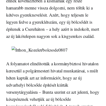
ennek következtében a kismamák egy része
hamarabb menne vissza dolgozni, nem töltik ki a
kétéves gyereknevelésit. Azért, hogy teljesen le
legyen fedve a gyereklétszám, egy új bölcsődét is
építenek a Csereháton – a hely azért is indokolt, mert
az új lakótelepen nagyon sok a kisgyerekes család.
A folyamatot elindították a kormánybiztosi hivatalon
keresztül a polgármesteri hivatal munkatársai, s múlt
héten kapták azt az információt, hogy az új
udvarhelyi bölcsőde építését kiírták
versenytárgyalásra – Bunta szerint ez azt jelenti, hogy
készpénznek vehetjük az új bölcsőde