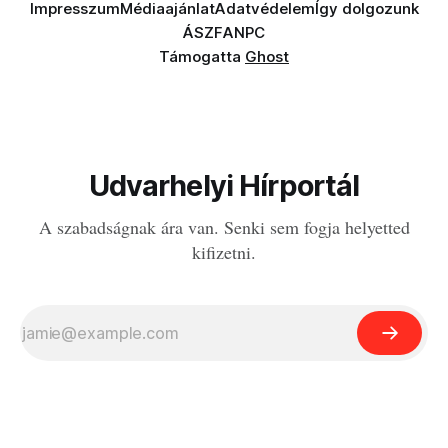
Impresszum
Médiaajánlat
Adatvédelem
Így dolgozunk
ÁSZF
ANPC
Támogatta
Ghost
Udvarhelyi Hírportál
A szabadságnak ára van. Senki sem fogja helyetted
kifizetni.