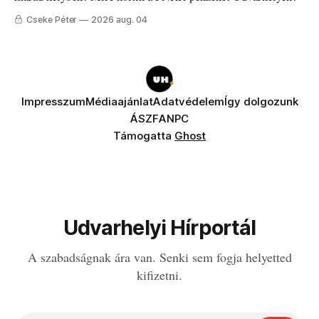
Cseke Péter
2026 aug. 04
Impresszum
Médiaajánlat
Adatvédelem
Így dolgozunk
ÁSZF
ANPC
Támogatta
Ghost
Udvarhelyi Hírportál
A szabadságnak ára van. Senki sem fogja helyetted
kifizetni.