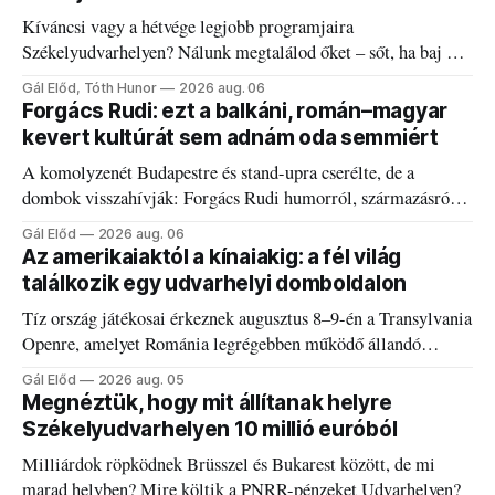
Kíváncsi vagy a hétvége legjobb programjaira
Székelyudvarhelyen? Nálunk megtalálod őket – sőt, ha baj van
a fogaddal, a fogorvosi ügyeletet is!
Gál Előd, Tóth Hunor
2026 aug. 06
Forgács Rudi: ezt a balkáni, román–magyar
kevert kultúrát sem adnám oda semmiért
A komolyzenét Budapestre és stand-upra cserélte, de a
dombok visszahívják: Forgács Rudi humorról, származásról
és határokról.
Gál Előd
2026 aug. 06
Az amerikaiaktól a kínaiakig: a fél világ
találkozik egy udvarhelyi domboldalon
Tíz ország játékosai érkeznek augusztus 8–9-én a Transylvania
Openre, amelyet Románia legrégebben működő állandó
discgolfpályáján rendeznek meg.
Gál Előd
2026 aug. 05
Megnéztük, hogy mit állítanak helyre
Székelyudvarhelyen 10 millió euróból
Milliárdok röpködnek Brüsszel és Bukarest között, de mi
marad helyben? Mire költik a PNRR-pénzeket Udvarhelyen?