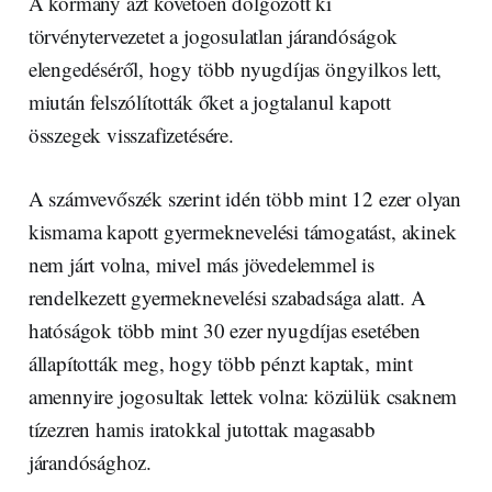
A kormány azt követően dolgozott ki
törvénytervezetet a jogosulatlan járandóságok
elengedéséről, hogy több nyugdíjas öngyilkos lett,
miután felszólították őket a jogtalanul kapott
összegek visszafizetésére.
A számvevőszék szerint idén több mint 12 ezer olyan
kismama kapott gyermeknevelési támogatást, akinek
nem járt volna, mivel más jövedelemmel is
rendelkezett gyermeknevelési szabadsága alatt. A
hatóságok több mint 30 ezer nyugdíjas esetében
állapították meg, hogy több pénzt kaptak, mint
amennyire jogosultak lettek volna: közülük csaknem
tízezren hamis iratokkal jutottak magasabb
járandósághoz.