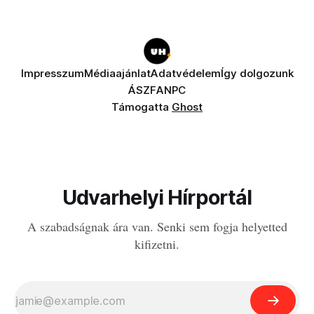
Impresszum
Médiaajánlat
Adatvédelem
Így dolgozunk
ÁSZF
ANPC
Támogatta
Ghost
Udvarhelyi Hírportál
A szabadságnak ára van. Senki sem fogja helyetted
kifizetni.