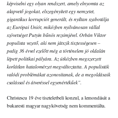
képviselni egy olyan rendszert, amely elnyomta az
alapvető jogokat, elszegényített egy nemzetet,
gigantikus korrupciót generált, és nyíltan szabotálja
az Európai Uniót, miközben nyilvánosan vállal
szövetséget Putyin bűnös rezsimjével. Orbán Viktor
populista vezető, aki nem játszik tisztességesen –
pedig 36 évvel ezelőtt még a történelem jó oldalán
lépett politikai pályára. Az útközben megszerzett
korlátlan hatalomérzet megváltoztatta. A populisták
valódi problémákat azonosítanak, de a megoldásaik
csalással és átveréssel egyenértékűek”.
Christescu 19 éve tiszteletbeli konzul, a lemondását a
bukaresti magyar nagykövetség nem kommentálta.