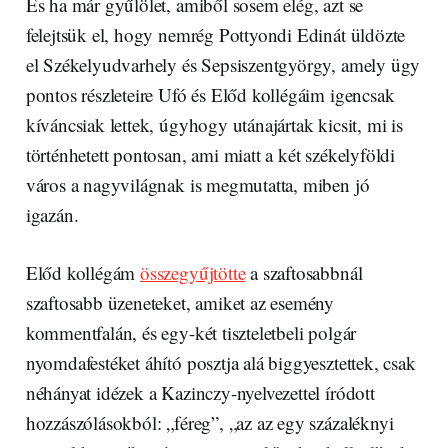
És ha már gyűlölet, amiből sosem elég, azt se
felejtsük el, hogy nemrég Pottyondi Edinát üldözte
el Székelyudvarhely és Sepsiszentgyörgy, amely ügy
pontos részleteire Ufó és Előd kollégáim igencsak
kíváncsiak lettek, úgyhogy utánajártak kicsit, mi is
történhetett pontosan, ami miatt a két székelyföldi
város a nagyvilágnak is megmutatta, miben jó
igazán.
Előd kollégám
összegyűjtötte
a szaftosabbnál
szaftosabb üzeneteket, amiket az esemény
kommentfalán, és egy-két tiszteletbeli polgár
nyomdafestéket áhító posztja alá biggyesztettek, csak
néhányat idézek a Kazinczy-nyelvezettel íródott
hozzászólásokból: „féreg”, „az az egy százaléknyi