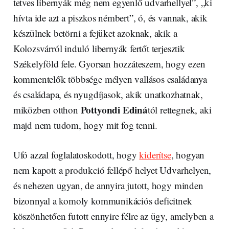
tetves libernyák még nem egyenlő udvarhellyel”, „ki
hívta ide azt a piszkos némbert”, ó, és vannak, akik
készülnek betörni a fejüket azoknak, akik a
Kolozsvárról induló libernyák fertőt terjesztik
Székelyföld fele. Gyorsan hozzáteszem, hogy ezen
kommentelők többsége mélyen vallásos családanya
és családapa, és nyugdíjasok, akik unatkozhatnak,
Pottyondi Ediná
miközben otthon
tól rettegnek, aki
majd nem tudom, hogy mit fog tenni.
Ufó azzal foglalatoskodott, hogy
kiderítse
, hogyan
nem kapott a produkció fellépő helyet Udvarhelyen,
és nehezen ugyan, de annyira jutott, hogy minden
bizonnyal a komoly kommunikációs deficitnek
köszönhetően futott ennyire félre az ügy, amelyben a