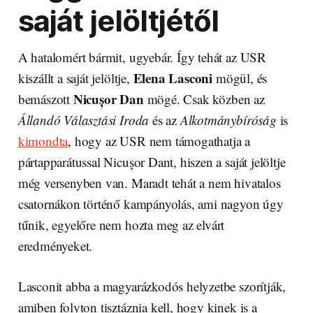
saját jelöltjétől
A hatalomért bármit, ugyebár. Így tehát az USR
Elena Lasconi
kiszállt a saját jelöltje,
mögül, és
Nicușor Dan
bemászott
mögé. Csak közben az
Állandó Választási Iroda
és az
Alkotmánybíróság
is
kimondta
, hogy az USR nem támogathatja a
pártapparátussal Nicușor Dant, hiszen a saját jelöltje
még versenyben van. Maradt tehát a nem hivatalos
csatornákon történő kampányolás, ami nagyon úgy
tűnik, egyelőre nem hozta meg az elvárt
eredményeket.
Lasconit abba a magyarázkodós helyzetbe szorítják,
amiben folyton tisztáznia kell, hogy kinek is a