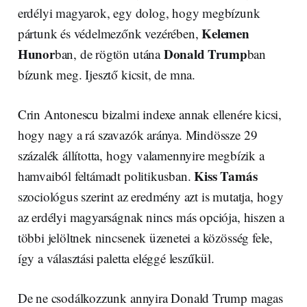
erdélyi magyarok, egy dolog, hogy megbízunk
Kelemen
pártunk és védelmezőnk vezérében,
Hunor
Donald Trump
ban, de rögtön utána
ban
bízunk meg. Ijesztő kicsit, de mna.
Crin Antonescu bizalmi indexe annak ellenére kicsi,
hogy nagy a rá szavazók aránya. Mindössze 29
százalék állította, hogy valamennyire megbízik a
Kiss Tamás
hamvaiból feltámadt politikusban.
szociológus szerint az eredmény azt is mutatja, hogy
az erdélyi magyarságnak nincs más opciója, hiszen a
többi jelöltnek nincsenek üzenetei a közösség fele,
így a választási paletta eléggé leszűkül.
De ne csodálkozzunk annyira Donald Trump magas