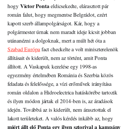
Victor Ponta
hogy
eldicsekedte, elárasztott pár
román falut, hogy megmentse Belgrádot, ezért
kapott szerb állampolgárságot. Kár, hogy a
polgármester úrnak nem maradt ideje kicsit jobban
utánanézni a dolgoknak, mert a múlt hét óta a
Szabad Európa
fact checkelte a volt miniszterelenök
állításait és kiderült, nem az történt, amit Ponta
állított. A Vaskapuk kezelése egy 1998-as
egyezmény értelmében Románia és Szerbia közös
feladata és felelőssége, a vízi erőművek irányítása
román oldalon a Hidroelectrica hatáskörébe tartozik
és ilyen módon jártak el 2014-ben is, az áradások
idején. Továbbá az is kiderült, nem árasztottak el
lakott területeket. A valós kérdés inkább az, hogy
miért állt elő Ponta egy ilyen sztorival a kampány