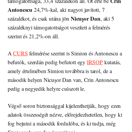
Crin
támogatottsága, 33,4 százalékon áll. Őt érte be
Antonescu
24,7%-kal, aki nagyot javított, 7
Nicușor Dan
százalékot, és csak utána jön
, aki 5
százaléknyi támogatottságot veszített a felmérés
szerint és 21,2%-on áll.
A
CURS
felmérése szerint is Simion és Antonescu a
befutók, szerdán pedig befutott egy
IRSOP
kutatás,
amely értelmében Simion továbbra is tarol, de a
második helyen Nicușor Dan van, Crin Antonescu
pedig a negyedik helyre csúszott le.
Végső soron biztonsággal kijelenthetjük, hogy ezen
adatok összességét nézve, előrejelezhetetlen, hogy ki
fog bejutni a második fordulóba, és ki tudja, még