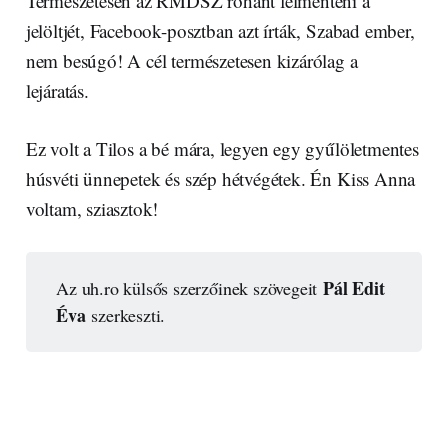
Természetesen az RMDSZ rohant felmenteni a
jelöltjét, Facebook-posztban azt írták, Szabad ember,
nem besúgó! A cél természetesen kizárólag a
lejáratás.
Ez volt a Tilos a bé mára, legyen egy gyűlöletmentes
húsvéti ünnepetek és szép hétvégétek. Én Kiss Anna
voltam, sziasztok!
Pál Edit 
Az uh.ro külsős szerzőinek szövegeit
Éva
szerkeszti.