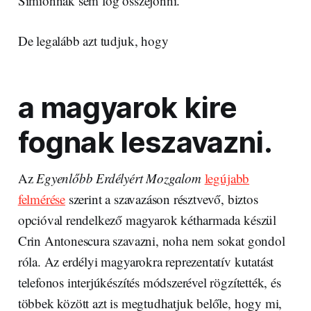
Simionnak sem fog összejönni.
De legalább azt tudjuk, hogy
a magyarok kire
fognak
leszavazni
.
Az
Egyenlőbb Erdélyért Mozgalom
legújabb
felmérése
szerint a szavazáson résztvevő, biztos
opcióval rendelkező magyarok kétharmada készül
Crin Antonescura szavazni, noha nem sokat gondol
róla. Az erdélyi magyarokra reprezentatív kutatást
telefonos interjúkészítés módszerével rögzítették, és
többek között azt is megtudhatjuk belőle, hogy mi,