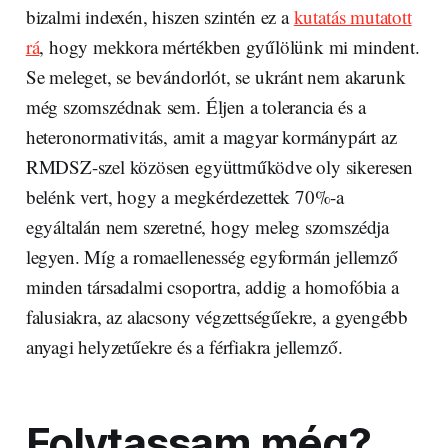
bizalmi indexén, hiszen szintén ez a
kutatás mutatott
rá
, hogy mekkora mértékben gyűlölünk mi mindent.
Se meleget, se bevándorlót, se ukránt nem akarunk
még szomszédnak sem. Éljen a tolerancia és a
heteronormativitás, amit a magyar kormánypárt az
RMDSZ-szel közösen együttműködve oly sikeresen
belénk vert, hogy a megkérdezettek 70%-a
egyáltalán nem szeretné, hogy meleg szomszédja
legyen. Míg a romaellenesség egyformán jellemző
minden társadalmi csoportra, addig a homofóbia a
falusiakra, az alacsony végzettségűekre, a gyengébb
anyagi helyzetűekre és a férfiakra jellemző.
Folytassam még?