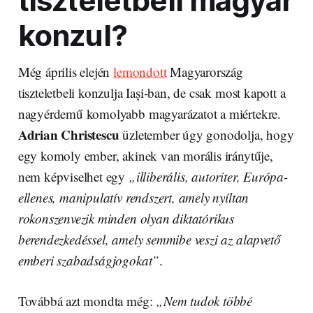
tiszteletbeli magyar
konzul?
Még április elején
lemondott
Magyarország
tiszteletbeli konzulja Iași-ban, de csak most kapott a
nagyérdemű komolyabb magyarázatot a miértekre.
Adrian Christescu
üzletember úgy gonodolja, hogy
egy komoly ember, akinek van morális iránytűje,
nem képviselhet egy
„illiberális, autoriter, Európa-
ellenes, manipulatív rendszert, amely nyíltan
rokonszenvezik minden olyan diktatórikus
berendezkedéssel, amely semmibe veszi az alapvető
emberi szabadságjogokat”
.
Továbbá azt mondta még:
„Nem tudok többé