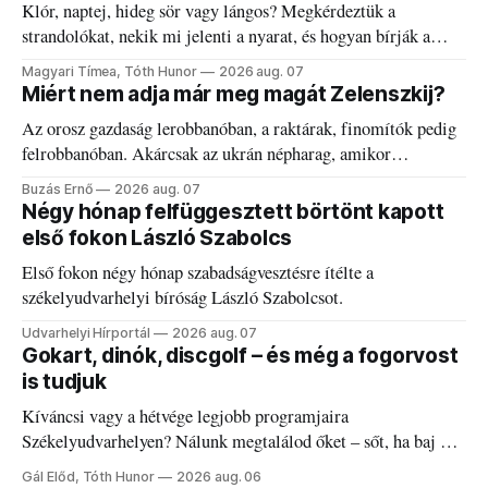
Klór, naptej, hideg sör vagy lángos? Megkérdeztük a
strandolókat, nekik mi jelenti a nyarat, és hogyan bírják a
kánikulát.
Magyari Tímea, Tóth Hunor
2026 aug. 07
Miért nem adja már meg magát Zelenszkij?
Az orosz gazdaság lerobbanóban, a raktárak, finomítók pedig
felrobbanóban. Akárcsak az ukrán népharag, amikor
elégedetlen vezetőivel.
Buzás Ernő
2026 aug. 07
Négy hónap felfüggesztett börtönt kapott
első fokon László Szabolcs
Első fokon négy hónap szabadságvesztésre ítélte a
székelyudvarhelyi bíróság László Szabolcsot.
Udvarhelyi Hírportál
2026 aug. 07
Gokart, dinók, discgolf – és még a fogorvost
is tudjuk
Kíváncsi vagy a hétvége legjobb programjaira
Székelyudvarhelyen? Nálunk megtalálod őket – sőt, ha baj van
a fogaddal, a fogorvosi ügyeletet is!
Gál Előd, Tóth Hunor
2026 aug. 06