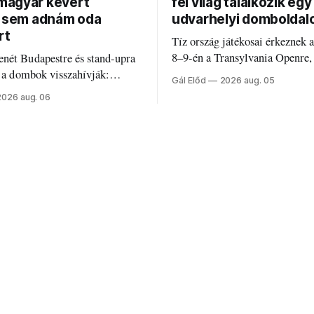
agyar kevert
fél világ találkozik egy
t sem adnám oda
udvarhelyi domboldal
rt
Tíz ország játékosai érkeznek 
8–9-én a Transylvania Openre,
nét Budapestre és stand-upra
Románia legrégebben működő 
e a dombok visszahívják:
Gál Előd
2026 aug. 05
discgolfpályáján rendeznek me
di humorról, származásról és
2026 aug. 06