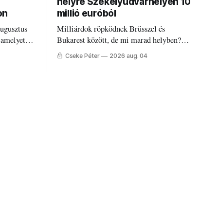
helyre Székelyudvarhelyen 10
on
millió euróból
augusztus
Milliárdok röpködnek Brüsszel és
 amelyet
Bukarest között, de mi marad helyben?
állandó
Mire költik a PNRR-pénzeket
Cseke Péter
2026 aug. 04
g.
Udvarhelyen?