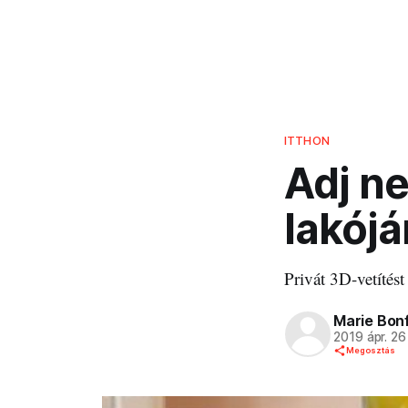
ITTHON
Adj ne
lakójá
Privát 3D-vetítést
Marie Bonf
2019 ápr. 26
Megosztás