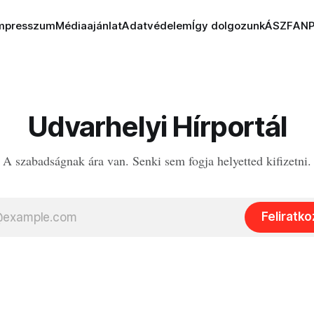
mpresszum
Médiaajánlat
Adatvédelem
Így dolgozunk
ÁSZF
AN
Udvarhelyi Hírportál
A szabadságnak ára van. Senki sem fogja helyetted kifizetni.
Feliratk