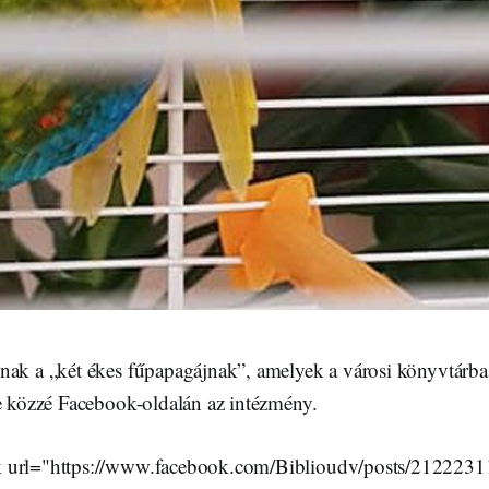
nak a „két ékes fűpapagájnak”, amelyek a városi könyvtárba
te közzé Facebook-oldalán az intézmény.
 url="https://www.facebook.com/Biblioudv/posts/212223