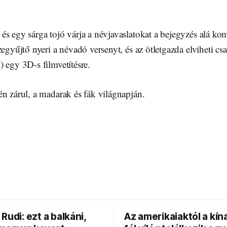
és egy sárga tojó várja a névjavaslatokat a bejegyzés alá k
egyűjtő nyeri a névadó versenyt, és az ötletgazda elviheti csal
 egy 3D-s filmvetítésre.
n zárul, a madarak és fák világnapján.
Rudi: ezt a balkáni,
Az amerikaiaktól a kína