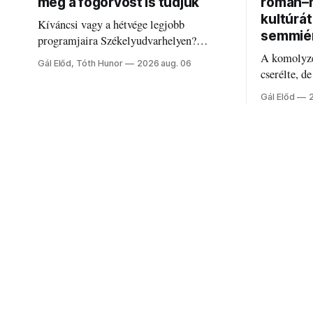
még a fogorvost is tudjuk
román–m
kultúrá
Kíváncsi vagy a hétvége legjobb
semmié
programjaira Székelyudvarhelyen?
Nálunk megtalálod őket – sőt, ha baj van a
A komolyze
Gál Előd, Tóth Hunor
2026 aug. 06
fogaddal, a fogorvosi ügyeletet is!
cserélte, d
Forgács Ru
Gál Előd
határokról.