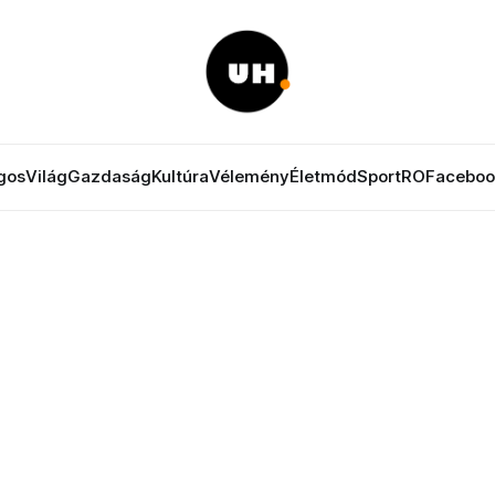
gos
Világ
Gazdaság
Kultúra
Vélemény
Életmód
Sport
RO
Faceboo