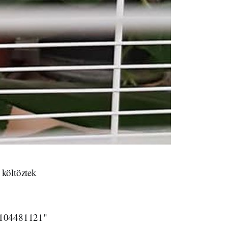
 költöztek
1104481121"