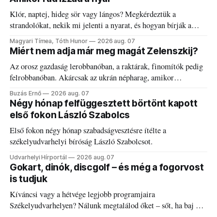
Klór, naptej, hideg sör vagy lángos? Megkérdeztük a
strandolókat, nekik mi jelenti a nyarat, és hogyan bírják a
kánikulát.
Magyari Tímea, Tóth Hunor
2026 aug. 07
Miért nem adja már meg magát Zelenszkij?
Az orosz gazdaság lerobbanóban, a raktárak, finomítók pedig
felrobbanóban. Akárcsak az ukrán népharag, amikor
elégedetlen vezetőivel.
Buzás Ernő
2026 aug. 07
Négy hónap felfüggesztett börtönt kapott
első fokon László Szabolcs
Első fokon négy hónap szabadságvesztésre ítélte a
székelyudvarhelyi bíróság László Szabolcsot.
Udvarhelyi Hírportál
2026 aug. 07
Gokart, dinók, discgolf – és még a fogorvost
is tudjuk
Kíváncsi vagy a hétvége legjobb programjaira
Székelyudvarhelyen? Nálunk megtalálod őket – sőt, ha baj van
a fogaddal, a fogorvosi ügyeletet is!