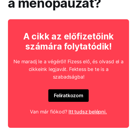
a menopauzát?
A cikk az előfizetőink
számára folytatódik!
Ne maradj le a végéről! Fizess elő, és olvasd el a
cikkeink legjavát. Fektess be te is a
szabadságba!
Feliratkozom
Van már fiókod?
Itt tudsz belépni.