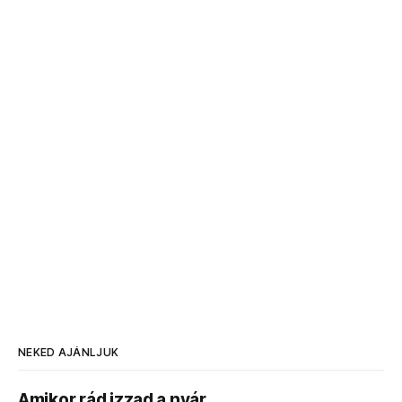
NEKED AJÁNLJUK
Amikor rád izzad a nyár