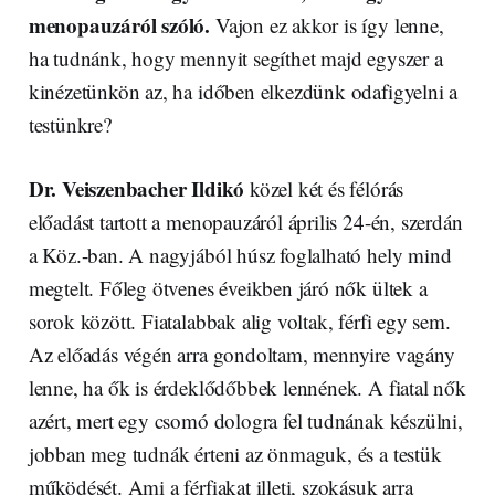
menopauzáról szóló.
Vajon ez akkor is így lenne,
ha tudnánk, hogy mennyit segíthet majd egyszer a
kinézetünkön az, ha időben elkezdünk odafigyelni a
testünkre?
Dr. Veiszenbacher Ildikó
közel két és félórás
előadást tartott a menopauzáról április 24-én, szerdán
a Köz.-ban. A nagyjából húsz foglalható hely mind
megtelt. Főleg ötvenes éveikben járó nők ültek a
sorok között. Fiatalabbak alig voltak, férfi egy sem.
Az előadás végén arra gondoltam, mennyire vagány
lenne, ha ők is érdeklődőbbek lennének. A fiatal nők
azért, mert egy csomó dologra fel tudnának készülni,
jobban meg tudnák érteni az önmaguk, és a testük
működését. Ami a férfiakat illeti, szokásuk arra