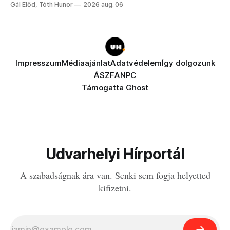
Gál Előd, Tóth Hunor
2026 aug. 06
Impresszum
Médiaajánlat
Adatvédelem
Így dolgozunk
ÁSZF
ANPC
Támogatta
Ghost
Udvarhelyi Hírportál
A szabadságnak ára van. Senki sem fogja helyetted
kifizetni.