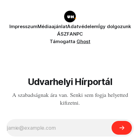
Impresszum
Médiaajánlat
Adatvédelem
Így dolgozunk
ÁSZF
ANPC
Támogatta
Ghost
Udvarhelyi Hírportál
A szabadságnak ára van. Senki sem fogja helyetted
kifizetni.