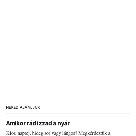
NEKED AJÁNLJUK
Amikor rád izzad a nyár
Klór, naptej, hideg sör vagy lángos? Megkérdeztük a