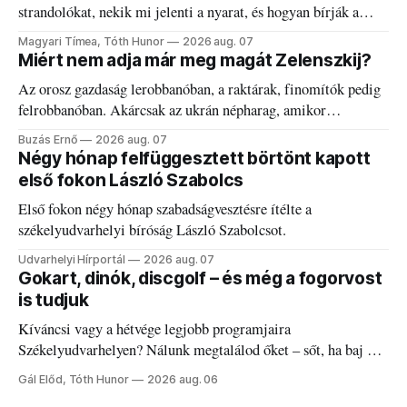
strandolókat, nekik mi jelenti a nyarat, és hogyan bírják a
kánikulát.
Magyari Tímea, Tóth Hunor
2026 aug. 07
Miért nem adja már meg magát Zelenszkij?
Az orosz gazdaság lerobbanóban, a raktárak, finomítók pedig
felrobbanóban. Akárcsak az ukrán népharag, amikor
elégedetlen vezetőivel.
Buzás Ernő
2026 aug. 07
Négy hónap felfüggesztett börtönt kapott
első fokon László Szabolcs
Első fokon négy hónap szabadságvesztésre ítélte a
székelyudvarhelyi bíróság László Szabolcsot.
Udvarhelyi Hírportál
2026 aug. 07
Gokart, dinók, discgolf – és még a fogorvost
is tudjuk
Kíváncsi vagy a hétvége legjobb programjaira
Székelyudvarhelyen? Nálunk megtalálod őket – sőt, ha baj van
a fogaddal, a fogorvosi ügyeletet is!
Gál Előd, Tóth Hunor
2026 aug. 06