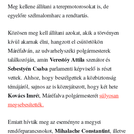
Meg kellene állítani a terepmotorosokat is, de
egyelőre szélmalomharc a rendtartás.
Közösen meg kell állítani azokat, akik a törvényen
kívül akarnak élni, hangzott el csütörtökön
Máréfalván, az udvarhelyszéki polgármesterek
Verestóy Attila
találkozóján, amin
szenátor és
Sebestyén Csaba
parlamenti képviselő is részt
vettek. Ahhoz, hogy beszélgettek a közbiztonság
témájáról, sajnos az is közrejátszott, hogy két hete
Kovács Imré
t, Máréfalva polgármesterét
súlyosan
megsebesítették.
Emiatt hívták meg az eseményre a megyei
Mihalache Constantint
rendőrparancsnokot,
, illetve