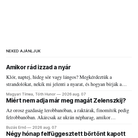
NEKED AJÁNLJUK
Amikor rád izzad a nyár
Klór, naptej, hideg sör vagy lángos? Megkérdeztük a
strandolókat, nekik mi jelenti a nyarat, és hogyan bírják a
kánikulát.
Magyari Tímea, Tóth Hunor
2026 aug. 07
Miért nem adja már meg magát Zelenszkij?
Az orosz gazdaság lerobbanóban, a raktárak, finomítók pedig
felrobbanóban. Akárcsak az ukrán népharag, amikor
elégedetlen vezetőivel.
Buzás Ernő
2026 aug. 07
Négy hónap felfüggesztett börtönt kapott