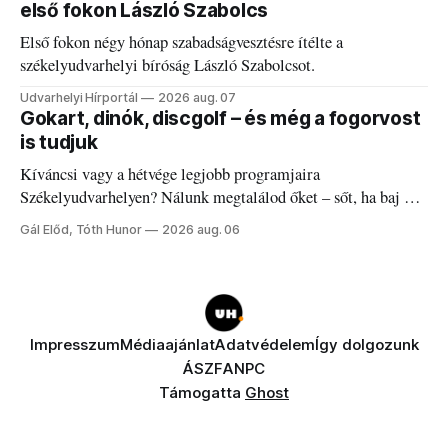
első fokon László Szabolcs
Első fokon négy hónap szabadságvesztésre ítélte a
székelyudvarhelyi bíróság László Szabolcsot.
Udvarhelyi Hírportál
2026 aug. 07
Gokart, dinók, discgolf – és még a fogorvost
is tudjuk
Kíváncsi vagy a hétvége legjobb programjaira
Székelyudvarhelyen? Nálunk megtalálod őket – sőt, ha baj van
a fogaddal, a fogorvosi ügyeletet is!
Gál Előd, Tóth Hunor
2026 aug. 06
Impresszum
Médiaajánlat
Adatvédelem
Így dolgozunk
ÁSZF
ANPC
Támogatta
Ghost