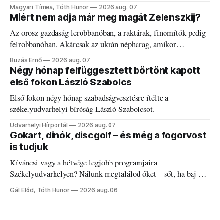
kánikulát.
Magyari Tímea, Tóth Hunor
2026 aug. 07
Miért nem adja már meg magát Zelenszkij?
Az orosz gazdaság lerobbanóban, a raktárak, finomítók pedig
felrobbanóban. Akárcsak az ukrán népharag, amikor
elégedetlen vezetőivel.
Buzás Ernő
2026 aug. 07
Négy hónap felfüggesztett börtönt kapott
első fokon László Szabolcs
Első fokon négy hónap szabadságvesztésre ítélte a
székelyudvarhelyi bíróság László Szabolcsot.
Udvarhelyi Hírportál
2026 aug. 07
Gokart, dinók, discgolf – és még a fogorvost
is tudjuk
Kíváncsi vagy a hétvége legjobb programjaira
Székelyudvarhelyen? Nálunk megtalálod őket – sőt, ha baj van
a fogaddal, a fogorvosi ügyeletet is!
Gál Előd, Tóth Hunor
2026 aug. 06