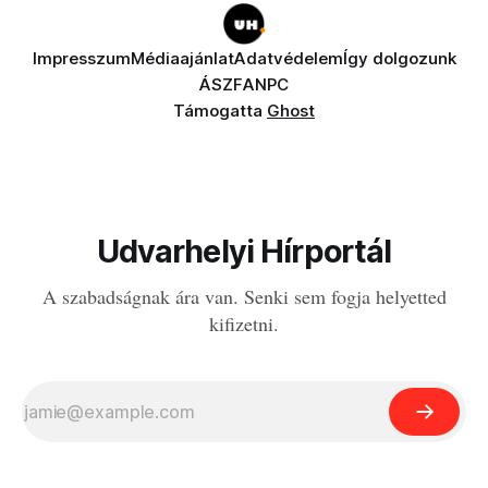
Impresszum
Médiaajánlat
Adatvédelem
Így dolgozunk
ÁSZF
ANPC
Támogatta
Ghost
Udvarhelyi Hírportál
A szabadságnak ára van. Senki sem fogja helyetted
kifizetni.