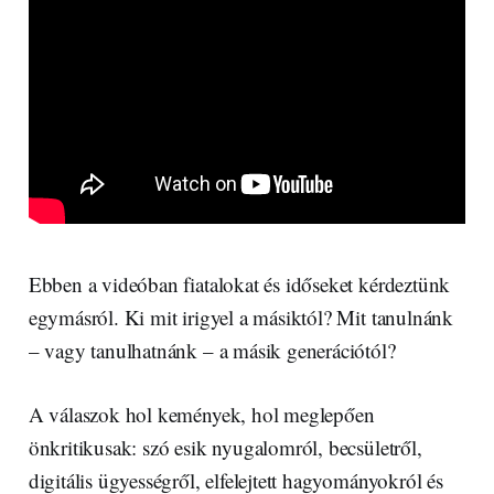
Ebben a videóban fiatalokat és időseket kérdeztünk
egymásról. Ki mit irigyel a másiktól? Mit tanulnánk
– vagy tanulhatnánk – a másik generációtól?
A válaszok hol kemények, hol meglepően
önkritikusak: szó esik nyugalomról, becsületről,
digitális ügyességről, elfelejtett hagyományokról és