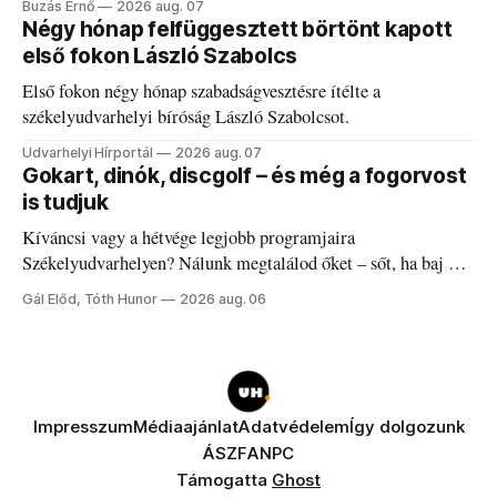
Buzás Ernő
2026 aug. 07
Négy hónap felfüggesztett börtönt kapott
első fokon László Szabolcs
Első fokon négy hónap szabadságvesztésre ítélte a
székelyudvarhelyi bíróság László Szabolcsot.
Udvarhelyi Hírportál
2026 aug. 07
Gokart, dinók, discgolf – és még a fogorvost
is tudjuk
Kíváncsi vagy a hétvége legjobb programjaira
Székelyudvarhelyen? Nálunk megtalálod őket – sőt, ha baj van
a fogaddal, a fogorvosi ügyeletet is!
Gál Előd, Tóth Hunor
2026 aug. 06
Impresszum
Médiaajánlat
Adatvédelem
Így dolgozunk
ÁSZF
ANPC
Támogatta
Ghost