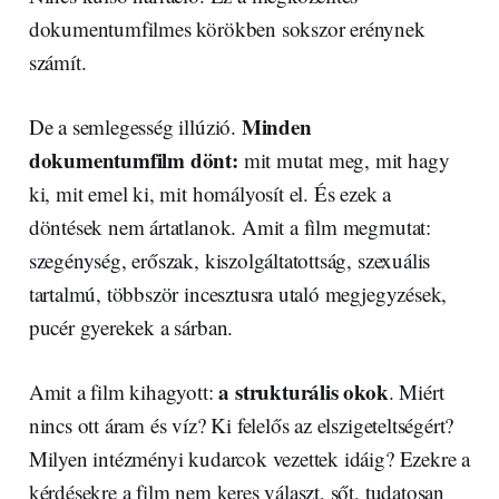
dokumentumfilmes körökben sokszor erénynek
számít.
Minden
De a semlegesség illúzió.
dokumentumfilm dönt:
mit mutat meg, mit hagy
ki, mit emel ki, mit homályosít el. És ezek a
döntések nem ártatlanok. Amit a film megmutat:
szegénység, erőszak, kiszolgáltatottság, szexuális
tartalmú, többször incesztusra utaló megjegyzések,
pucér gyerekek a sárban.
a strukturális okok
Amit a film kihagyott:
. Miért
nincs ott áram és víz? Ki felelős az elszigeteltségért?
Milyen intézményi kudarcok vezettek idáig? Ezekre a
kérdésekre a film nem keres választ, sőt, tudatosan