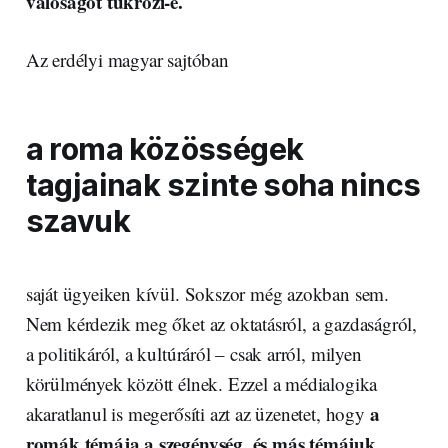
valóságot tükrözi-e.
Az erdélyi magyar sajtóban
a roma közösségek
tagjainak szinte soha nincs
szavuk
saját ügyeiken kívül. Sokszor még azokban sem.
Nem kérdezik meg őket az oktatásról, a gazdaságról,
a politikáról, a kultúráról – csak arról, milyen
körülmények között élnek. Ezzel a médialogika
a
akaratlanul is megerősíti azt az üzenetet, hogy
romák témája a szegénység, és más témájuk