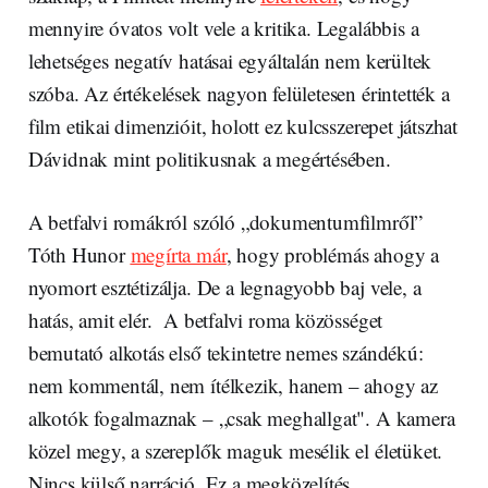
mennyire óvatos volt vele a kritika. Legalábbis a
lehetséges negatív hatásai egyáltalán nem kerültek
szóba. Az értékelések nagyon felületesen érintették a
film etikai dimenzióit, holott ez kulcsszerepet játszhat
Dávidnak mint politikusnak a megértésében.
A betfalvi romákról szóló „dokumentumfilmről”
Tóth Hunor
megírta már
, hogy problémás ahogy a
nyomort esztétizálja. De a legnagyobb baj vele, a
hatás, amit elér. A betfalvi roma közösséget
bemutató alkotás első tekintetre nemes szándékú:
nem kommentál, nem ítélkezik, hanem – ahogy az
alkotók fogalmaznak – „csak meghallgat". A kamera
közel megy, a szereplők maguk mesélik el életüket.
Nincs külső narráció. Ez a megközelítés