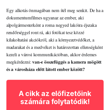
Egy alkotás önmagában nem ítél meg senkit. De ha a
dokumentumfilmes ugyanaz az ember, aki
alpolgármesterként a roma negyed lakóira éjszaka
rendőrséggel ront rá, aki fotókat tesz közzé
kilakoltatási akciókról, aki a környezetvédőket, a
madarakat és a medvéket is határozottan ellenségként
kezeli a városi kommunikációban, akkor érdemes
van-e összefüggés a kamera mögött
megkérdezni:
és a városháza előtt látott ember között?
A cikk az előfizetőink
számára folytatódik!