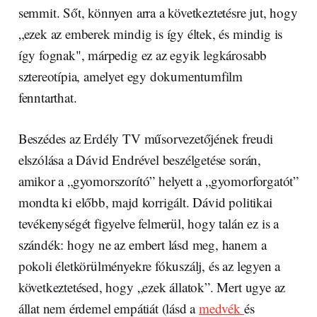
semmit. Sőt, könnyen arra a következtetésre jut, hogy
„ezek az emberek mindig is így éltek, és mindig is
így fognak", márpedig ez az egyik legkárosabb
sztereotípia, amelyet egy dokumentumfilm
fenntarthat.
Beszédes az Erdély TV műsorvezetőjének freudi
elszólása a Dávid Endrével beszélgetése során,
amikor a „gyomorszorító” helyett a „gyomorforgatót”
mondta ki előbb, majd korrigált. Dávid politikai
tevékenységét figyelve felmerül, hogy talán ez is a
szándék: hogy ne az embert lásd meg, hanem a
pokoli életkörülményekre fókuszálj, és az legyen a
következtetésed, hogy „ezek állatok”. Mert ugye az
állat nem érdemel empátiát (lásd a
medvék
és