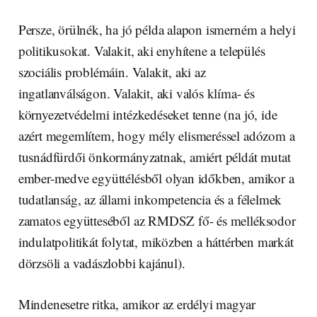
Persze, örülnék, ha jó példa alapon ismerném a helyi
politikusokat. Valakit, aki enyhítene a település
szociális problémáin. Valakit, aki az
ingatlanválságon. Valakit, aki valós klíma- és
környezetvédelmi intézkedéseket tenne (na jó, ide
azért megemlítem, hogy mély elismeréssel adózom a
tusnádfürdői önkormányzatnak, amiért példát mutat
ember-medve együttélésből olyan időkben, amikor a
tudatlanság, az állami inkompetencia és a félelmek
zamatos együtteséből az RMDSZ fő- és melléksodor
indulatpolitikát folytat, miközben a háttérben markát
dörzsöli a vadászlobbi kajánul).
Mindenesetre ritka, amikor az erdélyi magyar