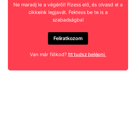
Ne maradj le a végéről! Fizess elő, és olvasd el a
cikkeink legjavát. Fektess be te is a
szabadságba!
Feliratkozom
Van már fiókod?
Itt tudsz belépni.