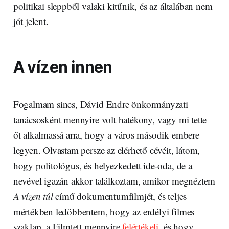
politikai sleppből valaki kitűnik, és az általában nem
jót jelent.
A vízen innen
Fogalmam sincs, Dávid Endre önkormányzati
tanácsosként mennyire volt hatékony, vagy mi tette
őt alkalmassá arra, hogy a város második embere
legyen. Olvastam persze az elérhető cévéit, látom,
hogy politológus, és helyezkedett ide-oda, de a
nevével igazán akkor találkoztam, amikor megnéztem
A vízen túl
című dokumentumfilmjét, és teljes
mértékben ledöbbentem, hogy az erdélyi filmes
szaklap, a Filmtett mennyire
felértékeli
, és hogy