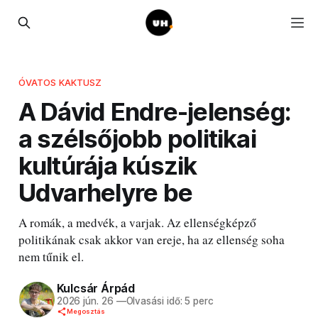
ÓVATOS KAKTUSZ
A Dávid Endre-jelenség:
a szélsőjobb politikai
kultúrája kúszik
Udvarhelyre be
A romák, a medvék, a varjak. Az ellenségképző
politikának csak akkor van ereje, ha az ellenség soha
nem tűnik el.
Kulcsár Árpád
2026 jún. 26
—
Olvasási idő: 5 perc
Megosztás