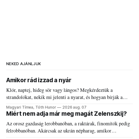
NEKED AJÁNLJUK
Amikor rád izzad a nyár
Klór, naptej, hideg sör vagy lángos? Megkérdeztük a
strandolókat, nekik mi jelenti a nyarat, és hogyan bírják a
kánikulát.
Magyari Tímea, Tóth Hunor
2026 aug. 07
Miért nem adja már meg magát Zelenszkij?
Az orosz gazdaság lerobbanóban, a raktárak, finomítók pedig
felrobbanóban. Akárcsak az ukrán népharag, amikor
elégedetlen vezetőivel.