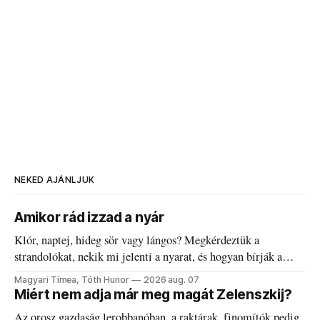
NEKED AJÁNLJUK
Amikor rád izzad a nyár
Klór, naptej, hideg sör vagy lángos? Megkérdeztük a
strandolókat, nekik mi jelenti a nyarat, és hogyan bírják a
kánikulát.
Magyari Tímea, Tóth Hunor
2026 aug. 07
Miért nem adja már meg magát Zelenszkij?
Az orosz gazdaság lerobbanóban, a raktárak, finomítók pedig