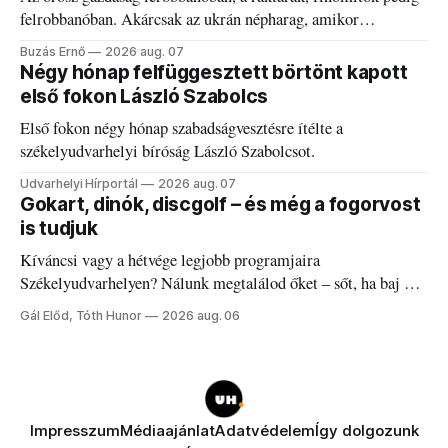
felrobbanóban. Akárcsak az ukrán népharag, amikor
elégedetlen vezetőivel.
Buzás Ernő
2026 aug. 07
Négy hónap felfüggesztett börtönt kapott
első fokon László Szabolcs
Első fokon négy hónap szabadságvesztésre ítélte a
székelyudvarhelyi bíróság László Szabolcsot.
Udvarhelyi Hírportál
2026 aug. 07
Gokart, dinók, discgolf – és még a fogorvost
is tudjuk
Kíváncsi vagy a hétvége legjobb programjaira
Székelyudvarhelyen? Nálunk megtalálod őket – sőt, ha baj van
a fogaddal, a fogorvosi ügyeletet is!
Gál Előd, Tóth Hunor
2026 aug. 06
Impresszum
Médiaajánlat
Adatvédelem
Így dolgozunk