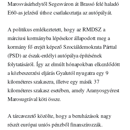
Marosvásárhelytől Segesváron át Brassó felé haladó
E60-as jelzésű úthoz csatlakoztatja az autópályát.
A politikus emlékeztetett, hogy az RMDSZ a
márciusi kormányba lépésekor állapodott meg a
kormány fő erejét képező Szociáldemokrata Párttal
(PSD) az észak-erdélyi autópálya építésének
folytatásáról. Így az elmúlt hónapokban elkezdődött
a közbeszerzési eljárás Gyalutól nyugatra egy 9
kilométeres szakaszra, illetve egy másik 37
kilométeres szakasz esetében, amely Aranyosgyérest
Marosugrával köti össze.
A tárcavezető közölte, hogy a beruházások nagy
részét európai uniós pénzből finanszírozzák.