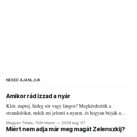
NEKED AJÁNLJUK
Amikor rád izzad a nyár
Klór, naptej, hideg sör vagy lángos? Megkérdeztük a
strandolókat, nekik mi jelenti a nyarat, és hogyan bírják a
kánikulát.
Magyari Tímea, Tóth Hunor
2026 aug. 07
Miért nem adja már meg magát Zelenszkij?