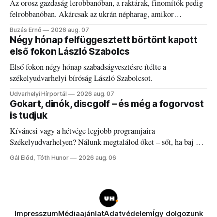
Az orosz gazdaság lerobbanóban, a raktárak, finomítók pedig
felrobbanóban. Akárcsak az ukrán népharag, amikor
elégedetlen vezetőivel.
Buzás Ernő
2026 aug. 07
Négy hónap felfüggesztett börtönt kapott
első fokon László Szabolcs
Első fokon négy hónap szabadságvesztésre ítélte a
székelyudvarhelyi bíróság László Szabolcsot.
Udvarhelyi Hírportál
2026 aug. 07
Gokart, dinók, discgolf – és még a fogorvost
is tudjuk
Kíváncsi vagy a hétvége legjobb programjaira
Székelyudvarhelyen? Nálunk megtalálod őket – sőt, ha baj van
a fogaddal, a fogorvosi ügyeletet is!
Gál Előd, Tóth Hunor
2026 aug. 06
Impresszum
Médiaajánlat
Adatvédelem
Így dolgozunk