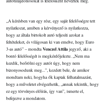
autótulajdonosokat is felelősként nevezték meg.
„A kérésben van egy rész, egy saját felelősségre tett
nyilatkozat, amiben a kérvényező is nyilatkozza,
hogy az általa birtokolt autó teljesíti azokat a
feltételeket, és világosan ki van emelve, hogy Euro
Venczel Attila
3-as autó” – mondta
jegyző, aki a
bontó felelősségét is megkérdőjelezte. „Nem ma
kezdik, beőrölni egy autót úgy, hogy nem
bizonyosodunk meg...”, kezdett bele, de amikor
mondtam neki, hogyha ők kaptak felhatalmazást,
hogy a műveletet elvégezhetik, „annak tekintik, hogy
ez egy törvényes előírás, így van”, ismerte el,
befejezve a mondatom.