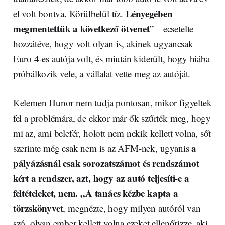
Lényegében
el volt bontva. Körülbelül tíz.
megmentettük a következő ötvenet
” – ecsetelte
hozzátéve, hogy volt olyan is, akinek ugyancsak
Euro 4-es autója volt, és miután kiderült, hogy hiába
próbálkozik vele, a vállalat vette meg az autóját.
Kelemen Hunor nem tudja pontosan, mikor figyeltek
fel a problémára, de ekkor már ők szűrték meg, hogy
mi az, ami belefér, holott nem nekik kellett volna, sőt
a
szerinte még csak nem is az AFM-nek, ugyanis
pályázásnál csak sorozatszámot és rendszámot
kért a rendszer, azt, hogy az autó teljesíti-e a
feltételeket, nem. „A tanács kézbe kapta a
törzskönyvet
, megnézte, hogy milyen autóról van
szó, olyan ember kellett volna ezeket ellenőrizze, aki