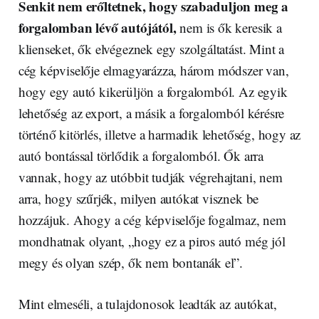
Senkit nem erőltetnek, hogy szabaduljon meg a
forgalomban lévő autójától,
nem is ők keresik a
klienseket, ők elvégeznek egy szolgáltatást. Mint a
cég képviselője elmagyarázza, három módszer van,
hogy egy autó kikerüljön a forgalomból. Az egyik
lehetőség az export, a másik a forgalomból kérésre
történő kitörlés, illetve a harmadik lehetőség, hogy az
autó bontással törlődik a forgalomból. Ők arra
vannak, hogy az utóbbit tudják végrehajtani, nem
arra, hogy szűrjék, milyen autókat visznek be
hozzájuk. Ahogy a cég képviselője fogalmaz, nem
mondhatnak olyant, „hogy ez a piros autó még jól
megy és olyan szép, ők nem bontanák el”.
Mint elmeséli, a tulajdonosok leadták az autókat,