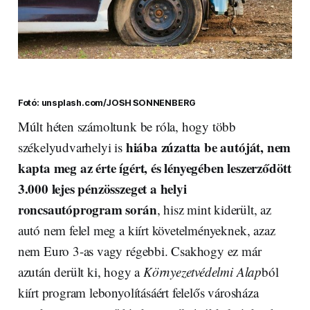
Fotó: unsplash.com/JOSH SONNENBERG
Múlt héten számoltunk be róla, hogy több
hiába zúzatta be autóját, nem
székelyudvarhelyi is
kapta meg az érte ígért, és lényegében leszerződött
3.000 lejes pénzösszeget a helyi
roncsautóprogram során
, hisz mint kiderült, az
autó nem felel meg a kiírt követelményeknek, azaz
nem Euro 3-as vagy régebbi. Csakhogy ez már
azután derült ki, hogy a
Környezetvédelmi Alap
ból
kiírt program lebonyolításáért felelős városháza