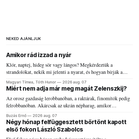
NEKED AJÁNLJUK
Amikor rád izzad a nyár
Klór, naptej, hideg sör vagy lángos? Megkérdeztük a
strandolókat, nekik mi jelenti a nyarat, és hogyan bírják a
kánikulát.
Magyari Tímea, Tóth Hunor
2026 aug. 07
Miért nem adja már meg magát Zelenszkij?
Az orosz gazdaság lerobbanóban, a raktárak, finomítók pedig
felrobbanóban. Akárcsak az ukrán népharag, amikor
elégedetlen vezetőivel.
Buzás Ernő
2026 aug. 07
Négy hónap felfüggesztett börtönt kapott
első fokon László Szabolcs