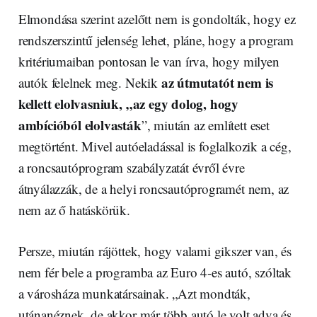
Elmondása szerint azelőtt nem is gondolták, hogy ez
rendszerszintű jelenség lehet, pláne, hogy a program
kritériumaiban pontosan le van írva, hogy milyen
az útmutatót nem is
autók felelnek meg. Nekik
kellett elolvasniuk, „az egy dolog, hogy
ambícióból elolvasták
”, miután az említett eset
megtörtént. Mivel autóeladással is foglalkozik a cég,
a roncsautóprogram szabályzatát évről évre
átnyálazzák, de a helyi roncsautóprogramét nem, az
nem az ő hatáskörük.
Persze, miután rájöttek, hogy valami gikszer van, és
nem fér bele a programba az Euro 4-es autó, szóltak
a városháza munkatársainak. „Azt mondták,
utánanéznek, de akkor már több autó le volt adva és