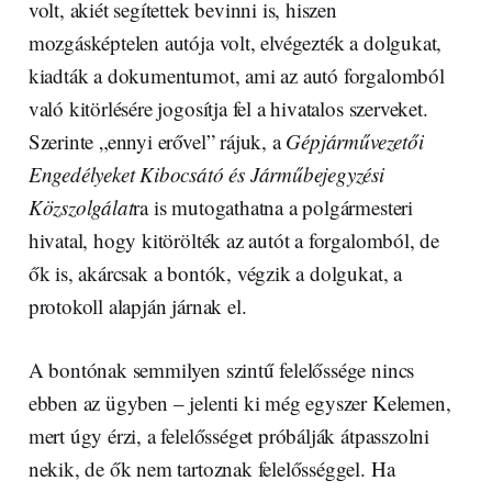
volt, akiét segítettek bevinni is, hiszen
mozgásképtelen autója volt, elvégezték a dolgukat,
kiadták a dokumentumot, ami az autó forgalomból
való kitörlésére jogosítja fel a hivatalos szerveket.
Szerinte „ennyi erővel” rájuk, a
Gépjárművezetői
Engedélyeket Kibocsátó és Járműbejegyzési
Közszolgálat
ra is mutogathatna a polgármesteri
hivatal, hogy kitörölték az autót a forgalomból, de
ők is, akárcsak a bontók, végzik a dolgukat, a
protokoll alapján járnak el.
A bontónak semmilyen szintű felelőssége nincs
ebben az ügyben – jelenti ki még egyszer Kelemen,
mert úgy érzi, a felelősséget próbálják átpasszolni
nekik, de ők nem tartoznak felelősséggel. Ha