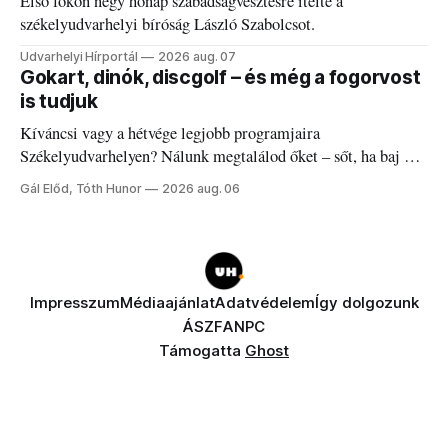
Első fokon négy hónap szabadságvesztésre ítélte a
székelyudvarhelyi bíróság László Szabolcsot.
Udvarhelyi Hírportál
2026 aug. 07
Gokart, dinók, discgolf – és még a fogorvost
is tudjuk
Kíváncsi vagy a hétvége legjobb programjaira
Székelyudvarhelyen? Nálunk megtalálod őket – sőt, ha baj van
a fogaddal, a fogorvosi ügyeletet is!
Gál Előd, Tóth Hunor
2026 aug. 06
Impresszum
Médiaajánlat
Adatvédelem
Így dolgozunk
ÁSZF
ANPC
Támogatta
Ghost