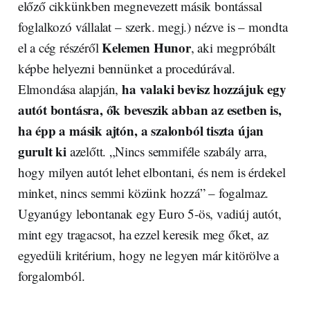
előző cikkünkben megnevezett másik bontással
foglalkozó vállalat – szerk. megj.) nézve is – mondta
Kelemen Hunor
el a cég részéről
, aki megpróbált
képbe helyezni bennünket a procedúrával.
ha valaki bevisz hozzájuk egy
Elmondása alapján,
autót bontásra, ők beveszik abban az esetben is,
ha épp a másik ajtón, a szalonból tiszta újan
gurult ki
azelőtt. „Nincs semmiféle szabály arra,
hogy milyen autót lehet elbontani, és nem is érdekel
minket, nincs semmi közünk hozzá” – fogalmaz.
Ugyanúgy lebontanak egy Euro 5-ös, vadiúj autót,
mint egy tragacsot, ha ezzel keresik meg őket, az
egyedüli kritérium, hogy ne legyen már kitörölve a
forgalomból.