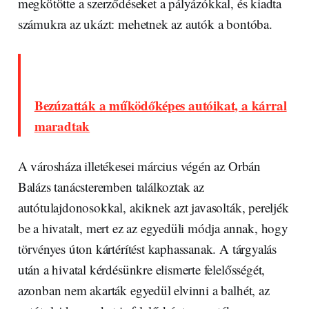
megkötötte a szerződéseket a pályázókkal, és kiadta
számukra az ukázt: mehetnek az autók a bontóba.
Bezúzatták a működőképes autóikat, a kárral
maradtak
A városháza illetékesei március végén az Orbán
Balázs tanácsteremben találkoztak az
autótulajdonosokkal, akiknek azt javasolták, pereljék
be a hivatalt, mert ez az egyedüli módja annak, hogy
törvényes úton kártérítést kaphassanak. A tárgyalás
után a hivatal kérdésünkre elismerte felelősségét,
azonban nem akarták egyedül elvinni a balhét, az