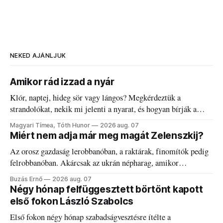
NEKED AJÁNLJUK
Amikor rád izzad a nyár
Klór, naptej, hideg sör vagy lángos? Megkérdeztük a
strandolókat, nekik mi jelenti a nyarat, és hogyan bírják a
kánikulát.
Magyari Tímea, Tóth Hunor
2026 aug. 07
Miért nem adja már meg magát Zelenszkij?
Az orosz gazdaság lerobbanóban, a raktárak, finomítók pedig
felrobbanóban. Akárcsak az ukrán népharag, amikor
elégedetlen vezetőivel.
Buzás Ernő
2026 aug. 07
Négy hónap felfüggesztett börtönt kapott
első fokon László Szabolcs
Első fokon négy hónap szabadságvesztésre ítélte a