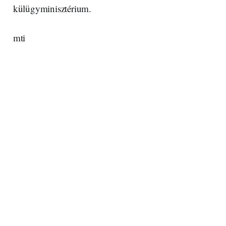
külügyminisztérium.
mti