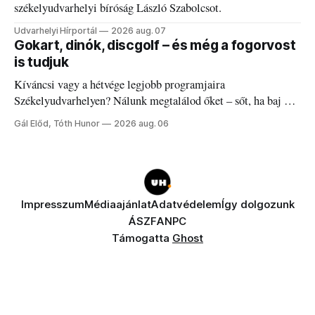
székelyudvarhelyi bíróság László Szabolcsot.
Udvarhelyi Hírportál
2026 aug. 07
Gokart, dinók, discgolf – és még a fogorvost
is tudjuk
Kíváncsi vagy a hétvége legjobb programjaira
Székelyudvarhelyen? Nálunk megtalálod őket – sőt, ha baj van
a fogaddal, a fogorvosi ügyeletet is!
Gál Előd, Tóth Hunor
2026 aug. 06
Impresszum
Médiaajánlat
Adatvédelem
Így dolgozunk
ÁSZF
ANPC
Támogatta
Ghost