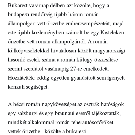
Bukarest vasárnap délben azt közölte, hogy a
budapesti rendőrség újabb három román
állampolgárt vett őrizetbe embercsempészetért, majd
este újabb közleményben számolt be egy Kisteleken
őrizetbe vett román állampolgárról. A román
külképviseletekkel hivatalosan közölt magyarországi
hasonló esetek száma a román külügy összesítése
szerint szerdától vasárnapig 27-re emelkedett.
Hozzátették: eddig egyetlen gyanúsított sem igényelt
konzuli segítséget.
A bécsi román nagykövetséget az osztrák hatóságok
egy salzburgi és egy braunaui esetről tájékoztatták,
mindkét alkalommal román teherautósofőröket
vettek őrizetbe - közölte a bukaresti