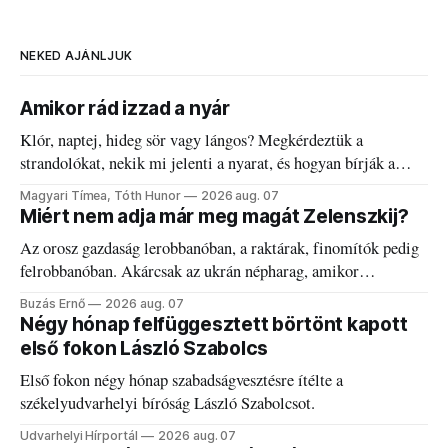
NEKED AJÁNLJUK
Amikor rád izzad a nyár
Klór, naptej, hideg sör vagy lángos? Megkérdeztük a
strandolókat, nekik mi jelenti a nyarat, és hogyan bírják a
kánikulát.
Magyari Tímea, Tóth Hunor
2026 aug. 07
Miért nem adja már meg magát Zelenszkij?
Az orosz gazdaság lerobbanóban, a raktárak, finomítók pedig
felrobbanóban. Akárcsak az ukrán népharag, amikor
elégedetlen vezetőivel.
Buzás Ernő
2026 aug. 07
Négy hónap felfüggesztett börtönt kapott
első fokon László Szabolcs
Első fokon négy hónap szabadságvesztésre ítélte a
székelyudvarhelyi bíróság László Szabolcsot.
Udvarhelyi Hírportál
2026 aug. 07