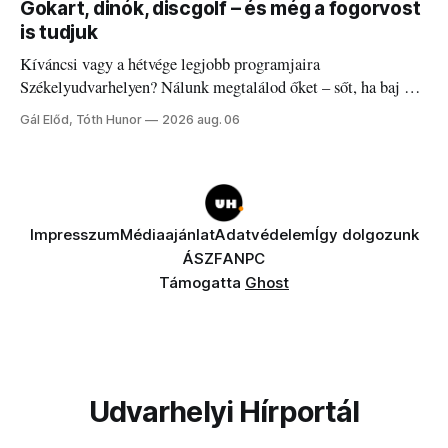
Gokart, dinók, discgolf – és még a fogorvost
is tudjuk
Kíváncsi vagy a hétvége legjobb programjaira
Székelyudvarhelyen? Nálunk megtalálod őket – sőt, ha baj van
a fogaddal, a fogorvosi ügyeletet is!
Gál Előd, Tóth Hunor
2026 aug. 06
Impresszum
Médiaajánlat
Adatvédelem
Így dolgozunk
ÁSZF
ANPC
Támogatta
Ghost
Udvarhelyi Hírportál