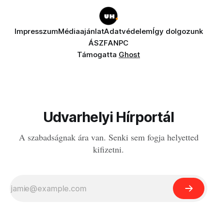
Impresszum
Médiaajánlat
Adatvédelem
Így dolgozunk
ÁSZF
ANPC
Támogatta
Ghost
Udvarhelyi Hírportál
A szabadságnak ára van. Senki sem fogja helyetted
kifizetni.