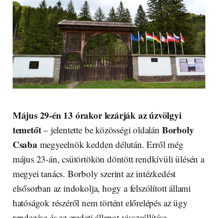
Május 29-én 13 órakor lezárják az úzvölgyi
temetőt
Borboly
– jelentette be közösségi oldalán
Csaba
megyeelnök kedden délután. Erről még
május 23-án, csütörtökön döntött rendkívüli ülésén a
megyei tanács. Borboly szerint az intézkedést
elsősorban az indokolja, hogy a felszólított állami
hatóságok részéről nem történt előrelépés az ügy
rendezése és az eredeti állapot visszaállítása