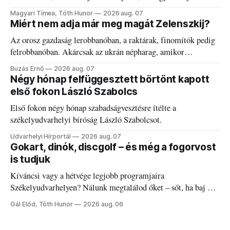
kánikulát.
Magyari Tímea, Tóth Hunor
2026 aug. 07
Miért nem adja már meg magát Zelenszkij?
Az orosz gazdaság lerobbanóban, a raktárak, finomítók pedig
felrobbanóban. Akárcsak az ukrán népharag, amikor
elégedetlen vezetőivel.
Buzás Ernő
2026 aug. 07
Négy hónap felfüggesztett börtönt kapott
első fokon László Szabolcs
Első fokon négy hónap szabadságvesztésre ítélte a
székelyudvarhelyi bíróság László Szabolcsot.
Udvarhelyi Hírportál
2026 aug. 07
Gokart, dinók, discgolf – és még a fogorvost
is tudjuk
Kíváncsi vagy a hétvége legjobb programjaira
Székelyudvarhelyen? Nálunk megtalálod őket – sőt, ha baj van
a fogaddal, a fogorvosi ügyeletet is!
Gál Előd, Tóth Hunor
2026 aug. 06