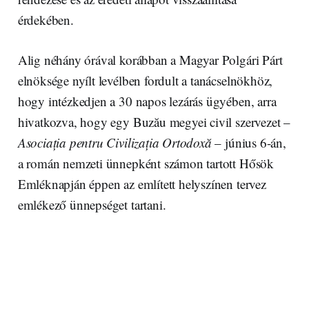
érdekében.
Alig néhány órával korábban a Magyar Polgári Párt
elnöksége nyílt levélben fordult a tanácselnökhöz,
hogy intézkedjen a 30 napos lezárás ügyében, arra
hivatkozva, hogy egy Buzău megyei civil szervezet –
Asociația pentru Civilizația Ortodoxă
– június 6-án,
a román nemzeti ünnepként számon tartott Hősök
Emléknapján éppen az említett helyszínen tervez
emlékező ünnepséget tartani.