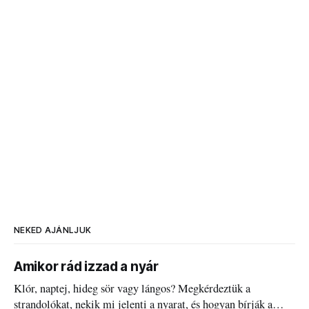
NEKED AJÁNLJUK
Amikor rád izzad a nyár
Klór, naptej, hideg sör vagy lángos? Megkérdeztük a
strandolókat, nekik mi jelenti a nyarat, és hogyan bírják a