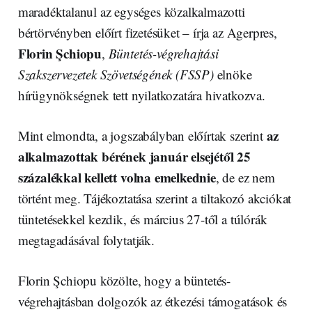
maradéktalanul az egységes közalkalmazotti
bértörvényben előírt fizetésüket – írja az Agerpres,
Florin Şchiopu
,
Büntetés-végrehajtási
Szakszervezetek Szövetségének (FSSP)
elnöke
hírügynökségnek tett nyilatkozatára hivatkozva.
az
Mint elmondta, a jogszabályban előírtak szerint
alkalmazottak bérének január elsejétől 25
százalékkal kellett volna emelkednie
, de ez nem
történt meg. Tájékoztatása szerint a tiltakozó akciókat
tüntetésekkel kezdik, és március 27-től a túlórák
megtagadásával folytatják.
Florin Şchiopu közölte, hogy a büntetés-
végrehajtásban dolgozók az étkezési támogatások és