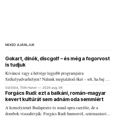
NEKED AJÁNLJUK
Gokart, dínók, discgolf – és még a fogorvost
is tudjuk
Kíváncsi vagy a hétvége legjobb programjaira
Székelyudvarhelyen? Nálunk megtalálod őket – sőt, ha baj van
a fogaddal, a fogorvosi ügyeletet is!
Gál Előd, Tóth Hunor
2026 aug. 06
Forgács Rudi: ezt a balkáni, román–magyar
kevert kultúrát sem adnám oda semmiért
A komolyzenét Budapestre és stand-upra cserélte, de a
dombok visszahívják: Forgács Rudi humorról, származásról