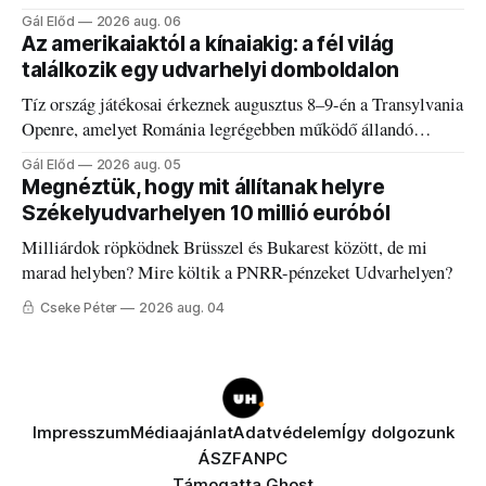
és határokról.
Gál Előd
2026 aug. 06
Az amerikaiaktól a kínaiakig: a fél világ
találkozik egy udvarhelyi domboldalon
Tíz ország játékosai érkeznek augusztus 8–9-én a Transylvania
Openre, amelyet Románia legrégebben működő állandó
discgolfpályáján rendeznek meg.
Gál Előd
2026 aug. 05
Megnéztük, hogy mit állítanak helyre
Székelyudvarhelyen 10 millió euróból
Milliárdok röpködnek Brüsszel és Bukarest között, de mi
marad helyben? Mire költik a PNRR-pénzeket Udvarhelyen?
Cseke Péter
2026 aug. 04
Impresszum
Médiaajánlat
Adatvédelem
Így dolgozunk
ÁSZF
ANPC
Támogatta
Ghost