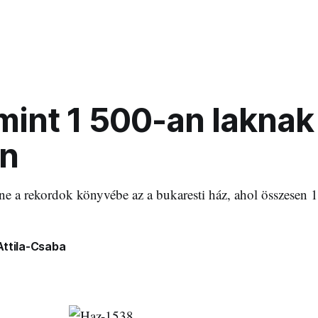
mint 1 500-an laknak
n
e a rekordok könyvébe az a bukaresti ház, ahol összesen 
Attila-Csaba
9