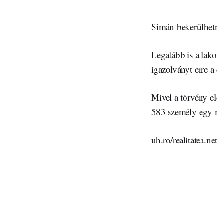
Simán bekerülhetn
Legalább is a lako
igazolványt erre a
Mivel a törvény e
583 személy egy 
uh.ro/realitatea.ne