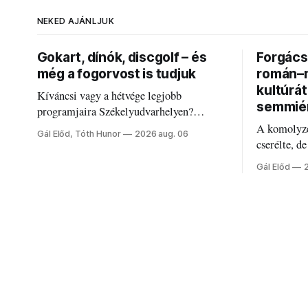
NEKED AJÁNLJUK
Gokart, dínók, discgolf – és
Forgács 
még a fogorvost is tudjuk
román–m
kultúrá
Kíváncsi vagy a hétvége legjobb
semmié
programjaira Székelyudvarhelyen?
Nálunk megtalálod őket – sőt, ha baj van a
A komolyze
Gál Előd, Tóth Hunor
2026 aug. 06
fogaddal, a fogorvosi ügyeletet is!
cserélte, d
Forgács Ru
Gál Előd
határokról.