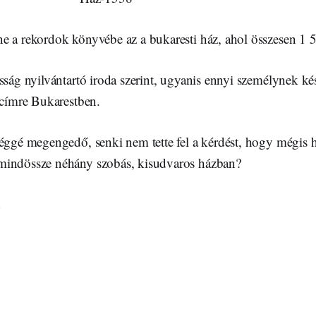
e a rekordok könyvébe az a bukaresti ház, ahol összesen 1 
sság nyilvántartó iroda szerint, ugyanis ennyi személynek ké
 címre Bukarestben.
léggé megengedő, senki nem tette fel a kérdést, hogy mégis 
mindössze néhány szobás, kisudvaros házban?
t