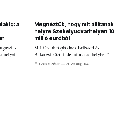
iakig: a
Megnéztük, hogy mit állítanak
helyre Székelyudvarhelyen 10
on
millió euróból
augusztus
Milliárdok röpködnek Brüsszel és
 amelyet
Bukarest között, de mi marad helyben?
állandó
Mire költik a PNRR-pénzeket
Cseke Péter
2026 aug. 04
g.
Udvarhelyen?