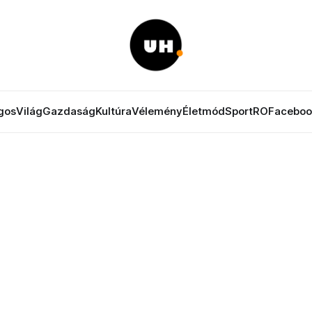
gos
Világ
Gazdaság
Kultúra
Vélemény
Életmód
Sport
RO
Faceboo