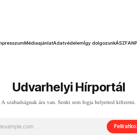
mpresszum
Médiaajánlat
Adatvédelem
Így dolgozunk
ÁSZF
AN
Udvarhelyi Hírportál
A szabadságnak ára van. Senki sem fogja helyetted kifizetni.
Feliratk