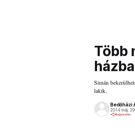
Több 
házba
Simán bekerülhetn
lakik.
Bedőházi 
2014 máj. 2
Megosztás