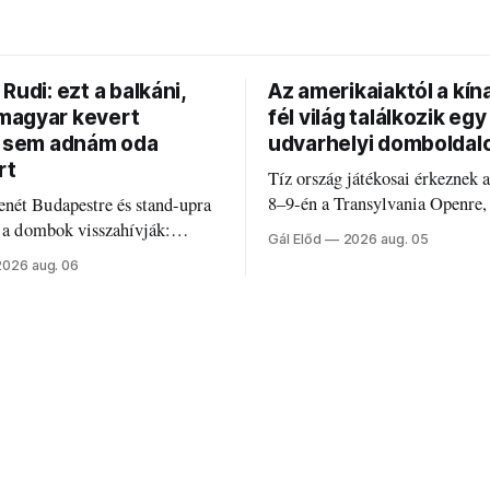
Rudi: ezt a balkáni,
Az amerikaiaktól a kína
agyar kevert
fél világ találkozik egy
t sem adnám oda
udvarhelyi domboldal
rt
Tíz ország játékosai érkeznek 
8–9-én a Transylvania Openre,
nét Budapestre és stand-upra
Románia legrégebben működő 
e a dombok visszahívják:
Gál Előd
2026 aug. 05
discgolfpályáján rendeznek me
di humorról, származásról és
2026 aug. 06