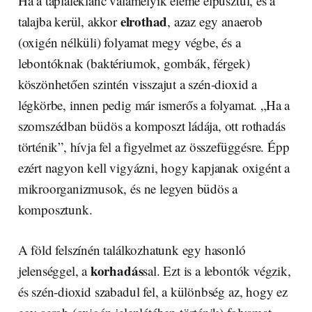
Ha a tápláléklánc valamelyik eleme elpusztul, és a
elrothad
talajba kerül, akkor
, azaz egy anaerob
(oxigén nélküli) folyamat megy végbe, és a
lebontóknak (baktériumok, gombák, férgek)
köszönhetően szintén visszajut a szén-dioxid a
légkörbe, innen pedig már ismerős a folyamat. „Ha a
szomszédban büdös a komposzt ládája, ott rothadás
történik”, hívja fel a figyelmet az összefüggésre. Épp
ezért nagyon kell vigyázni, hogy kapjanak oxigént a
mikroorganizmusok, és ne legyen büdös a
komposztunk.
A föld felszínén találkozhatunk egy hasonló
korhadás
jelenséggel, a
sal. Ezt is a lebontók végzik,
és szén-dioxid szabadul fel, a különbség az, hogy ez