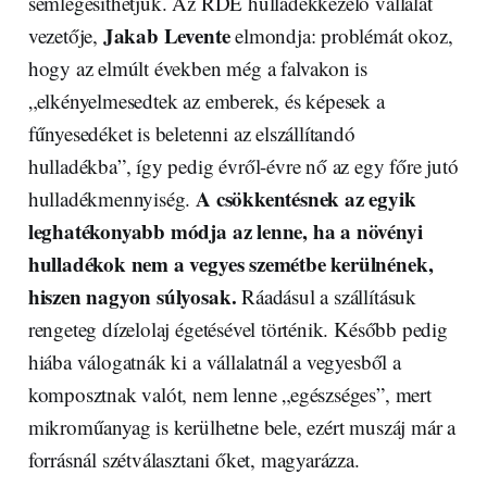
semlegesíthetjük. Az RDE hulladékkezelő vállalat
Jakab Levente
vezetője,
elmondja: problémát okoz,
hogy az elmúlt években még a falvakon is
„elkényelmesedtek az emberek, és képesek a
fűnyesedéket is beletenni az elszállítandó
hulladékba”, így pedig évről-évre nő az egy főre jutó
A csökkentésnek az egyik
hulladékmennyiség.
leghatékonyabb módja az lenne, ha a növényi
hulladékok nem a vegyes szemétbe kerülnének,
hiszen nagyon súlyosak.
Ráadásul a szállításuk
rengeteg dízelolaj égetésével történik. Később pedig
hiába válogatnák ki a vállalatnál a vegyesből a
komposztnak valót, nem lenne „egészséges”, mert
mikroműanyag is kerülhetne bele, ezért muszáj már a
forrásnál szétválasztani őket, magyarázza.