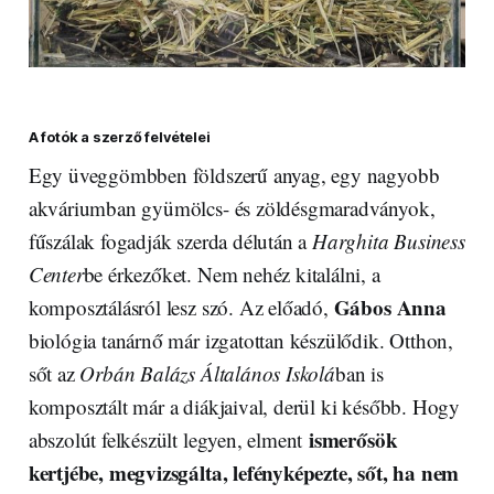
A fotók a szerző felvételei
Egy üveggömbben földszerű anyag, egy nagyobb
akváriumban gyümölcs- és zöldésgmaradványok,
fűszálak fogadják szerda délután a
Harghita Business
Center
be érkezőket. Nem nehéz kitalálni, a
Gábos Anna
komposztálásról lesz szó. Az előadó,
biológia tanárnő már izgatottan készülődik. Otthon,
sőt az
Orbán Balázs Általános Iskolá
ban is
komposztált már a diákjaival, derül ki később. Hogy
ismerősök
abszolút felkészült legyen, elment
kertjébe, megvizsgálta, lefényképezte, sőt, ha nem