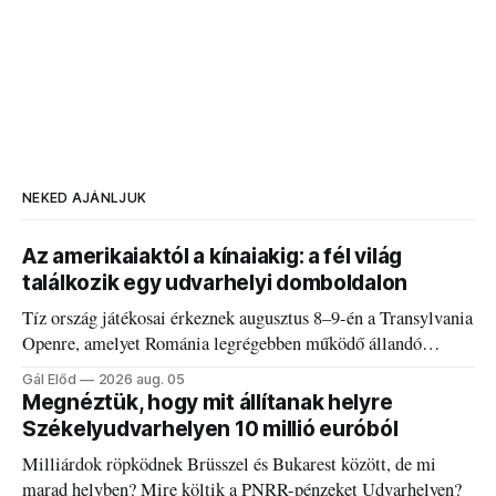
NEKED AJÁNLJUK
Az amerikaiaktól a kínaiakig: a fél világ
találkozik egy udvarhelyi domboldalon
Tíz ország játékosai érkeznek augusztus 8–9-én a Transylvania
Openre, amelyet Románia legrégebben működő állandó
discgolfpályáján rendeznek meg.
Gál Előd
2026 aug. 05
Megnéztük, hogy mit állítanak helyre
Székelyudvarhelyen 10 millió euróból
Milliárdok röpködnek Brüsszel és Bukarest között, de mi
marad helyben? Mire költik a PNRR-pénzeket Udvarhelyen?