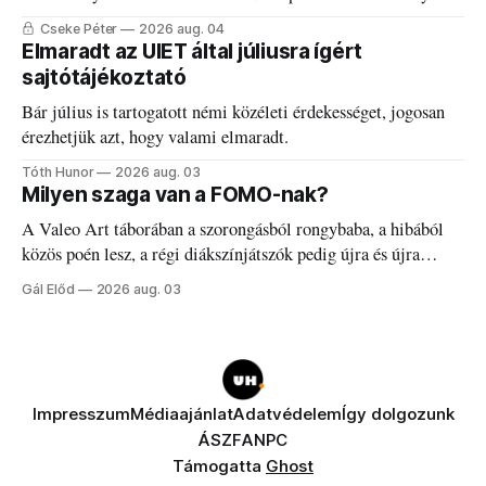
Cseke Péter
2026 aug. 04
Elmaradt az UIET által júliusra ígért
sajtótájékoztató
Bár július is tartogatott némi közéleti érdekességet, jogosan
érezhetjük azt, hogy valami elmaradt.
Tóth Hunor
2026 aug. 03
Milyen szaga van a FOMO-nak?
A Valeo Art táborában a szorongásból rongybaba, a hibából
közös poén lesz, a régi diákszínjátszók pedig újra és újra
visszatalálnak egymáshoz.
Gál Előd
2026 aug. 03
Impresszum
Médiaajánlat
Adatvédelem
Így dolgozunk
ÁSZF
ANPC
Támogatta
Ghost