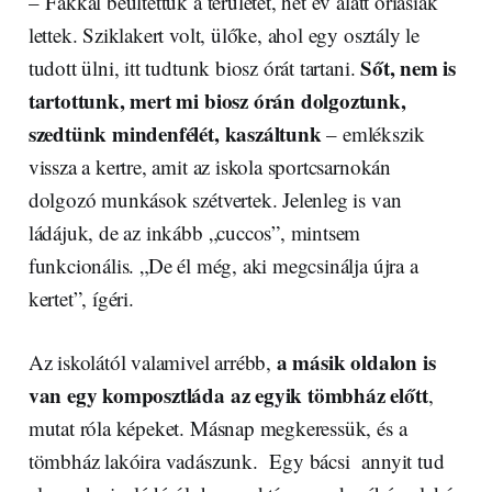
– Fákkal beültettük a területet, hét év alatt óriásiak
lettek. Sziklakert volt, ülőke, ahol egy osztály le
Sőt, nem is
tudott ülni, itt tudtunk biosz órát tartani.
tartottunk, mert mi biosz órán dolgoztunk,
szedtünk mindenfélét, kaszáltunk
– emlékszik
vissza a kertre, amit az iskola sportcsarnokán
dolgozó munkások szétvertek. Jelenleg is van
ládájuk, de az inkább „cuccos”, mintsem
funkcionális. „De él még, aki megcsinálja újra a
kertet”, ígéri.
a másik oldalon is
Az iskolától valamivel arrébb,
van egy komposztláda az egyik tömbház előtt
,
mutat róla képeket. Másnap megkeressük, és a
tömbház lakóira vadászunk. Egy bácsi annyit tud