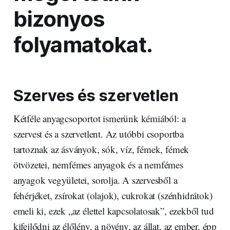
bizonyos
folyamatokat.
Szerves és szervetlen
Kétféle anyagcsoportot ismerünk kémiából: a
szervest és a szervetlent. Az utóbbi csoportba
tartoznak az ásványok, sók, víz, fémek, fémek
ötvözetei, nemfémes anyagok és a nemfémes
anyagok vegyületei, sorolja. A szervesből a
fehérjéket, zsírokat (olajok), cukrokat (szénhidrátok)
emeli ki, ezek „az élettel kapcsolatosak”, ezekből tud
kifejlődni az élőlény, a növény, az állat, az ember, épp