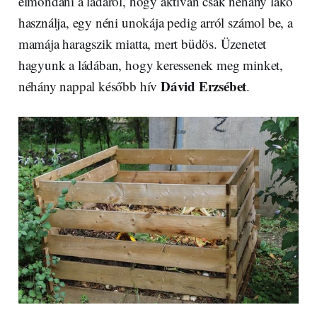
elmondani a ládáról, hogy aktívan csak néhány lakó
használja, egy néni unokája pedig arról számol be, a
mamája haragszik miatta, mert büdös. Üzenetet
hagyunk a ládában, hogy keressenek meg minket,
Dávid Erzsébet
néhány nappal később hív
.