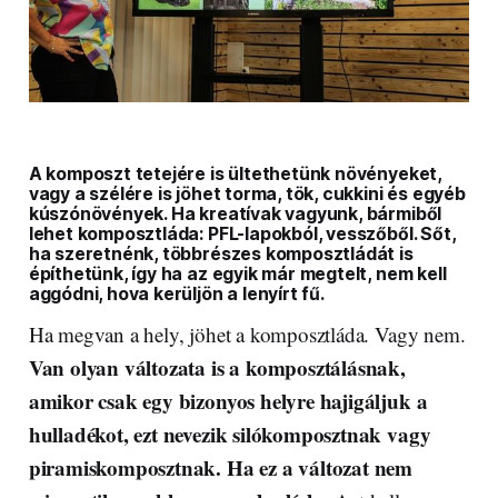
A komposzt tetejére is ültethetünk növényeket,
vagy a szélére is jöhet torma, tök, cukkini és egyéb
kúszónövények. Ha kreatívak vagyunk, bármiből
lehet komposztláda: PFL-lapokból, vesszőből. Sőt,
ha szeretnénk, többrészes komposztládát is
építhetünk, így ha az egyik már megtelt, nem kell
aggódni, hova kerüljön a lenyírt fű.
Ha megvan a hely, jöhet a komposztláda. Vagy nem.
Van olyan változata is a komposztálásnak,
amikor csak egy bizonyos helyre hajigáljuk a
hulladékot, ezt nevezik silókomposztnak vagy
piramiskomposztnak. Ha ez a változat nem