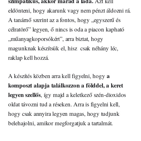
szimpatikus, akkor marad a láda.
Azt kell
eldönteni, hogy akarunk vagy nem pénzt áldozni rá.
A tanárnő szerint az a fontos, hogy „egyszerű és
célratörő” legyen, ő nincs is oda a piacon kapható
„műanyagkoporsókért”, arra biztat, hogy
magunknak készítsük el, hisz csak néhány léc,
raklap kell hozzá.
a
A készítés közben arra kell figyelni, hogy
komposzt alapja találkozzon a földdel, a keret
legyen szellős
, így majd a keletkező szén-dioxidos
oldat távozni tud a réseken. Arra is figyelni kell,
hogy csak annyira legyen magas, hogy tudjunk
belehajolni, amikor megforgatjuk a tartalmát.