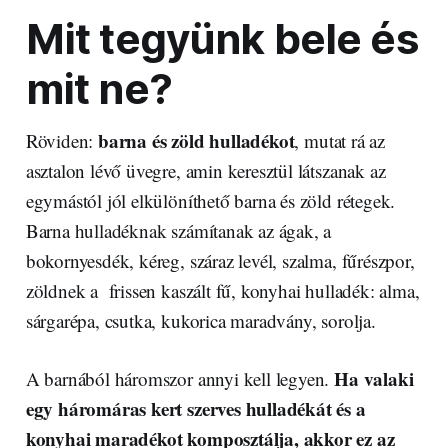
Mit tegyünk bele és
mit ne?
barna és zöld hulladékot
Röviden:
, mutat rá az
asztalon lévő üvegre, amin keresztül látszanak az
egymástól jól elkülöníthető barna és zöld rétegek.
Barna hulladéknak számítanak az ágak, a
bokornyesdék, kéreg, száraz levél, szalma, fűrészpor,
zöldnek a frissen kaszált fű, konyhai hulladék: alma,
sárgarépa, csutka, kukorica maradvány, sorolja.
Ha valaki
A barnából háromszor annyi kell legyen.
egy háromáras kert szerves hulladékát és a
konyhai maradékot komposztálja, akkor ez az