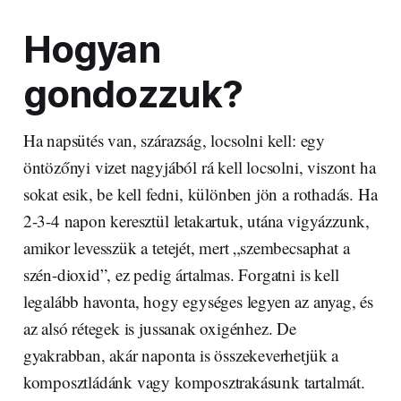
Hogyan
gondozzuk?
Ha napsütés van, szárazság, locsolni kell: egy
öntözőnyi vizet nagyjából rá kell locsolni, viszont ha
sokat esik, be kell fedni, különben jön a rothadás. Ha
2-3-4 napon keresztül letakartuk, utána vigyázzunk,
amikor levesszük a tetejét, mert „szembecsaphat a
szén-dioxid”, ez pedig ártalmas. Forgatni is kell
legalább havonta, hogy egységes legyen az anyag, és
az alsó rétegek is jussanak oxigénhez. De
gyakrabban, akár naponta is összekeverhetjük a
komposztládánk vagy komposztrakásunk tartalmát.