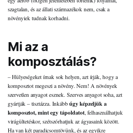
egy aerob (oxigén jelenlétében történik) folyamat,
szagtalan, és az állati származékok nem, csak a
növényiek tudnak korhadni.
Mi az a
komposztálás?
– Hülyeségeket írnak sok helyen, azt írják, hogy a
komposztot megeszi a növény. Nem! A növények
szervetlen anyagot esznek. Szerves anyagot soha, azt
úgy képzeljük a
gyártják – tisztázza. Inkább
komposztot, mint egy tápoldatot
, felhasználhatjuk
virágültetéskor, szétszórhatjuk az ágyasaink között.
Ha van két paradicsomtövünk, és az egyikre