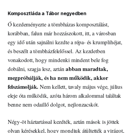
Komposztláda a Tábor negyedben
Ő kezdeményezte a tömbházas komposztálást,
korábban, falun már hozzászokott, itt, a városban
egy idő után sajnálni kezdte a répa- és krumplihéjat,
és beszélt a tömbházfelelőssel. Az kezdetben
vonakodott, hogy mindenki mindent bele fog
abban maradtak,
dobálni, szagja lesz, aztán
megpróbálják, és ha nem működik, akkor
felszámolják.
Nem kellett, tavaly május vége, július
eleje óta működik, azóta három alkalommal találtak
benne nem odaillő dolgot, nejlonzacskót.
Négy-öt háztartással kezdték, aztán mások is jöttek
olyan kérésekkel, hogy mondjuk átültették a virágot,