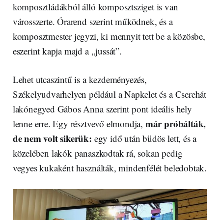
komposztládákból álló komposztsziget is van
városszerte. Órarend szerint működnek, és a
komposztmester jegyzi, ki mennyit tett be a közösbe,
eszerint kapja majd a „jussát”.
Lehet utcaszintű is a kezdeményezés,
Székelyudvarhelyen például a Napkelet és a Cserehát
lakónegyed Gábos Anna szerint pont ideális hely
már próbálták,
lenne erre. Egy résztvevő elmondja,
de nem volt sikerük:
egy idő után büdös lett, és a
közelében lakók panaszkodtak rá, sokan pedig
vegyes kukaként használták, mindenfélét beledobtak.