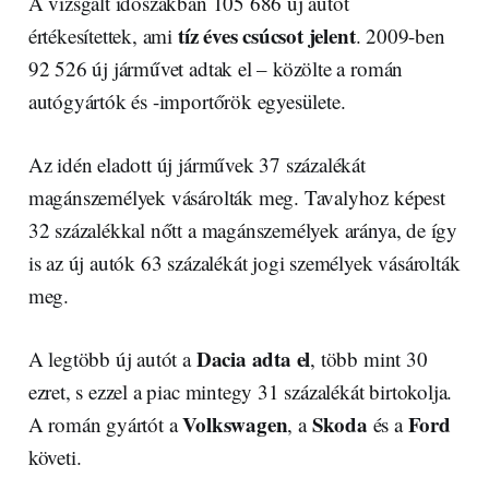
A vizsgált időszakban 105 686 új autót
tíz éves csúcsot jelent
értékesítettek, ami
. 2009-ben
92 526 új járművet adtak el – közölte a román
autógyártók és -importőrök egyesülete.
Az idén eladott új járművek 37 százalékát
magánszemélyek vásárolták meg. Tavalyhoz képest
32 százalékkal nőtt a magánszemélyek aránya, de így
is az új autók 63 százalékát jogi személyek vásárolták
meg.
Dacia adta el
A legtöbb új autót a
, több mint 30
ezret, s ezzel a piac mintegy 31 százalékát birtokolja.
Volkswagen
Skoda
Ford
A román gyártót a
, a
és a
követi.