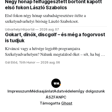
Négy hónap felfüggesztett börtönt kapott
első fokon László Szabolcs
Első fokon négy hónap szabadságvesztésre ítélte a
székelyudvarhelyi bíróság László Szabolcsot.
Udvarhelyi Hírportál
2026 aug. 07
Gokart, dinók, discgolf – és még a fogorvost
is tudjuk
Kíváncsi vagy a hétvége legjobb programjaira
Székelyudvarhelyen? Nálunk megtalálod őket – sőt, ha baj van
a fogaddal, a fogorvosi ügyeletet is!
Gál Előd, Tóth Hunor
2026 aug. 06
Impresszum
Médiaajánlat
Adatvédelem
Így dolgozunk
ÁSZF
ANPC
Támogatta
Ghost