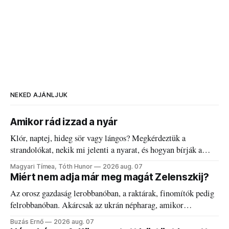
NEKED AJÁNLJUK
Amikor rád izzad a nyár
Klór, naptej, hideg sör vagy lángos? Megkérdeztük a
strandolókat, nekik mi jelenti a nyarat, és hogyan bírják a
kánikulát.
Magyari Tímea, Tóth Hunor
2026 aug. 07
Miért nem adja már meg magát Zelenszkij?
Az orosz gazdaság lerobbanóban, a raktárak, finomítók pedig
felrobbanóban. Akárcsak az ukrán népharag, amikor
elégedetlen vezetőivel.
Buzás Ernő
2026 aug. 07