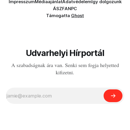
Impresszum
Médiaajánlat
Adatvédelem
Így dolgozunk
ÁSZF
ANPC
Támogatta
Ghost
Udvarhelyi Hírportál
A szabadságnak ára van. Senki sem fogja helyetted
kifizetni.