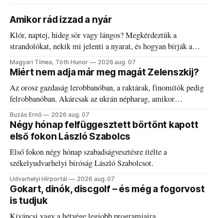
Amikor rád izzad a nyár
Klór, naptej, hideg sör vagy lángos? Megkérdeztük a
strandolókat, nekik mi jelenti a nyarat, és hogyan bírják a
kánikulát.
Magyari Tímea, Tóth Hunor
2026 aug. 07
Miért nem adja már meg magát Zelenszkij?
Az orosz gazdaság lerobbanóban, a raktárak, finomítók pedig
felrobbanóban. Akárcsak az ukrán népharag, amikor
elégedetlen vezetőivel.
Buzás Ernő
2026 aug. 07
Négy hónap felfüggesztett börtönt kapott
első fokon László Szabolcs
Első fokon négy hónap szabadságvesztésre ítélte a
székelyudvarhelyi bíróság László Szabolcsot.
Udvarhelyi Hírportál
2026 aug. 07
Gokart, dinók, discgolf – és még a fogorvost
is tudjuk
Kíváncsi vagy a hétvége legjobb programjaira