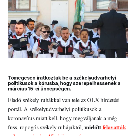
Tömegesen iratkoztak be a székelyudvarhelyi
politikusok a kórusba, hogy szerepelhessenek a
március 15-ei ünnepségen.
Eladó székely ruhákkal van tele az OLX hirdetési
portál. A székelyudvarhelyi politikusok a
koronavírus miatt kell, hogy megváljanak a még
mielőtt
felavatták
friss, ropogós székely ruhájuktól,