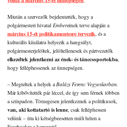
volna a március 15-ei ünnepségen
.
Miután a szervezők bejelentették, hogy a
polgármesteri hivatal
Ember
einek terve alapján a
március 15-ét politikamentesre tervezik
, és a
kulturális kínálatra helyezik a hangsúlyt,
polgármesterjelöltek, jelöltellenesek és pártvezetők
elkezdtek jelentkezni az ének- és tánccsoportokba
,
hogy felléphessenek az ünnepségen.
– Megteltek a helyek a
Balázs Ferenc Vegyeskarban.
Már kibővítették pár léccel, de így sem férnek többen
a színpadon. Tömegesen jelentkeznek a politikusok,
van, aki kottatartó is lenne
, csak felléphessen
velünk – írta ki kétségbeesetten múlt héten a
Facebookra a karvezető.