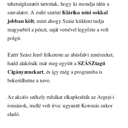
tehetségkutatót tartottak, hogy ki mondja idén a
Klárika néni sokkal
szavalatot. A zsűri szerint
jobban költ
, mint ahogy Szász küldeni tudja
magyarból a pénzt, saját versével legyőzte a volt
polgit.
Ezért Szász Jenő felkereste az abásfalvi zenészeket,
SZÁSZtagú
hadd alakítsák már meg együtt a
Cigányzenekart
, és így még a programba is
bekerülhetne a neve.
Az akciós székely ruhákat elkapkodták az Argeși-i
románok, mellé volt írva: ugyanitt Koronás cukor
eladó.