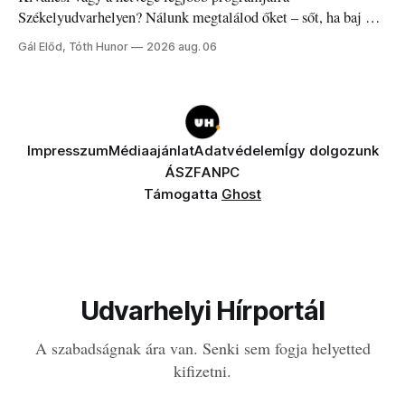
Székelyudvarhelyen? Nálunk megtalálod őket – sőt, ha baj van
a fogaddal, a fogorvosi ügyeletet is!
Gál Előd, Tóth Hunor
2026 aug. 06
Impresszum
Médiaajánlat
Adatvédelem
Így dolgozunk
ÁSZF
ANPC
Támogatta
Ghost
Udvarhelyi Hírportál
A szabadságnak ára van. Senki sem fogja helyetted
kifizetni.