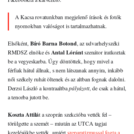
A Kacsa rovatunkban megjelenő írások és fotók
nyomokban valóságot is tartalmazhatnak.
Bíró Barna Botond
Elsőként,
, az udvarhelyszéki
Antal Lóránt
RMDSZ elnöke és
szenátor iratkoztak
be a vegyeskarba. Úgy döntöttek, hogy mivel a
férfiak hátul állnak, s nem látszanak annyira, inkább
női székely ruhát öltenek és az altban fognak dalolni.
Derzsi László a kontraaltba
pályázott
, de csak a hátul,
a tenorba jutott be.
Koszta Attilá
t a szoprán szekcióba vették fel –
törülgette a szemét – miután az UTCA tagjai
kezelésükbe vették, amiért
szeparatizmussal fogta a