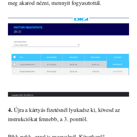
meg akarod nézni, mennyit fogyasztottál.
4.
Újra a kártyás fizetésnél lyukadsz ki, kövesd az
instrukciókat fennebb, a 3. ponttól.
Pikk-pakk, ezzel is megvolnál. Következő!