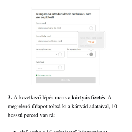
3.
kártyás fizetés
A következő lépés máris a
. A
megjelenő űrlapot töltsd ki a kártyád adataival, 10
hosszú perced van rá:
első sorba a 16 számjegyű kárytaszámot,