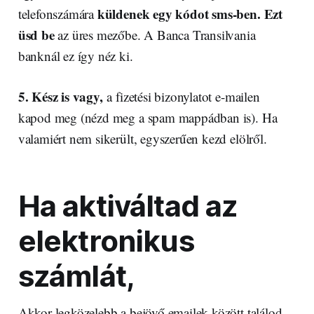
küldenek egy kódot sms-ben. Ezt
telefonszámára
üsd be
az üres mezőbe. A Banca Transilvania
banknál ez így néz ki.
5.
Kész is vagy,
a fizetési bizonylatot e-mailen
kapod meg (nézd meg a spam mappádban is). Ha
valamiért nem sikerült, egyszerűen kezd elölről.
Ha aktiváltad az
elektronikus
számlát,
Akkor legközelebb a bejövő emailek között találod,