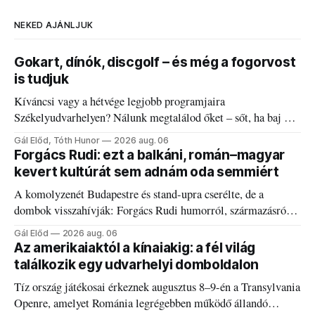
NEKED AJÁNLJUK
Gokart, dínók, discgolf – és még a fogorvost
is tudjuk
Kíváncsi vagy a hétvége legjobb programjaira
Székelyudvarhelyen? Nálunk megtalálod őket – sőt, ha baj van
a fogaddal, a fogorvosi ügyeletet is!
Gál Előd, Tóth Hunor
2026 aug. 06
Forgács Rudi: ezt a balkáni, román–magyar
kevert kultúrát sem adnám oda semmiért
A komolyzenét Budapestre és stand-upra cserélte, de a
dombok visszahívják: Forgács Rudi humorról, származásról
és határokról.
Gál Előd
2026 aug. 06
Az amerikaiaktól a kínaiakig: a fél világ
találkozik egy udvarhelyi domboldalon
Tíz ország játékosai érkeznek augusztus 8–9-én a Transylvania
Openre, amelyet Románia legrégebben működő állandó