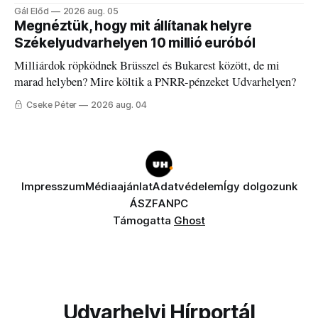
discgolfpályáján rendeznek meg.
Gál Előd
2026 aug. 05
Megnéztük, hogy mit állítanak helyre
Székelyudvarhelyen 10 millió euróból
Milliárdok röpködnek Brüsszel és Bukarest között, de mi
marad helyben? Mire költik a PNRR-pénzeket Udvarhelyen?
Cseke Péter
2026 aug. 04
Impresszum
Médiaajánlat
Adatvédelem
Így dolgozunk
ÁSZF
ANPC
Támogatta
Ghost
Udvarhelyi Hírportál