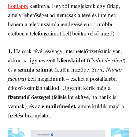
honlapra
kattintva. Egyből megjelenik egy űrlap,
amely lehetőséget ad nemcsak a tévé és internet,
hanem a telefonszámla rendezésére is – utóbbi
esetben a telefonszámot kell beütni (első mező).
1.
Ha csak tévé- és/vagy internetelőfizetésünk van,
klienskódot
akkor az úgynevezett
(
Codul de client
)
számla számát
és a
(külön mezőbe:
Serie, Număr
factura
) kell megadnunk – ezeket a postaládába
érkező számlán találod. Ugyanitt kérik még a
fizetendő összeget
(felfelé kerekítve, ha banik is
e-mailcímedet,
vannak), és az
amire küldik majd a
fizetési bizonylatot.