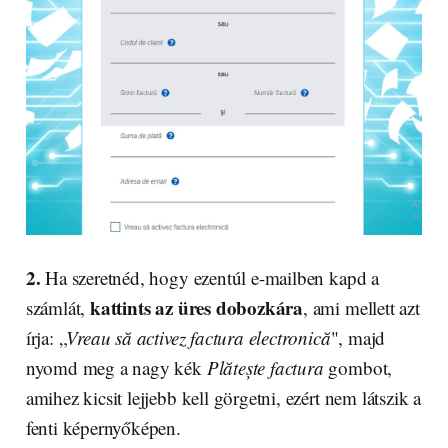
2.
Ha szeretnéd, hogy ezentúl e-mailben kapd a
kattints az üres dobozkára
számlát,
, ami mellett azt
írja: „
Vreau să activez factura electronică
", majd
nyomd meg a nagy kék
Plătește factura
gombot,
amihez kicsit lejjebb kell görgetni, ezért nem látszik a
fenti képernyőképen.