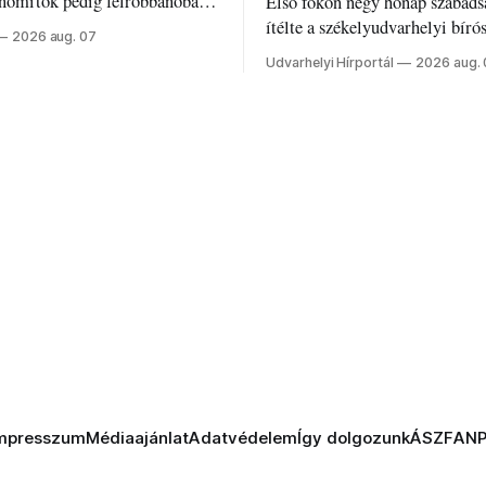
inomítók pedig felrobbanóban.
Első fokon négy hónap szabads
z ukrán népharag, amikor
ítélte a székelyudvarhelyi bíró
2026 aug. 07
 vezetőivel.
Szabolcsot.
Udvarhelyi Hírportál
2026 aug.
mpresszum
Médiaajánlat
Adatvédelem
Így dolgozunk
ÁSZF
AN