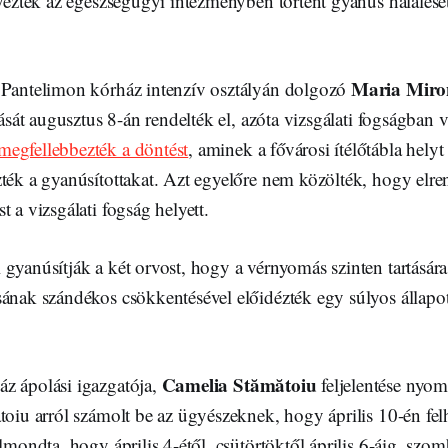
lyeztek az egészségügyi intézményben történt gyanús halálese
Maria Miro
 Pantelimon kórház intenzív osztályán dolgozó
atását augusztus 8-án rendelték el, azóta vizsgálati fogságban
egfellebbezték a döntést
, aminek a fővárosi ítélőtábla helyt
zték a gyanúsítottakat. Azt egyelőre nem közölték, hogy elr
t a vizsgálati fogság helyett.
gyanúsítják a két orvost, hogy a vérnyomás szinten tartására
sának szándékos csökkentésével előidézték egy súlyos állapo
Camelia Stămătoiu
z ápolási igazgatója,
feljelentése nyom
toiu arról számolt be az ügyészeknek, hogy április 10-én fel
elmondta, hogy április 4-étől, csütörtöktől április 6-áig, sz