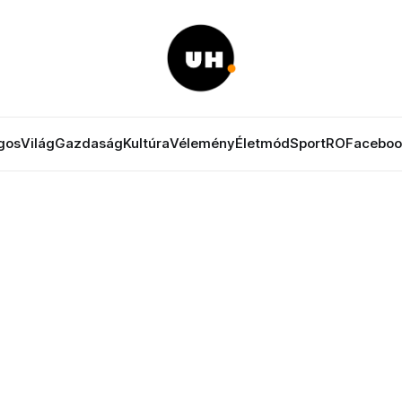
gos
Világ
Gazdaság
Kultúra
Vélemény
Életmód
Sport
RO
Faceboo