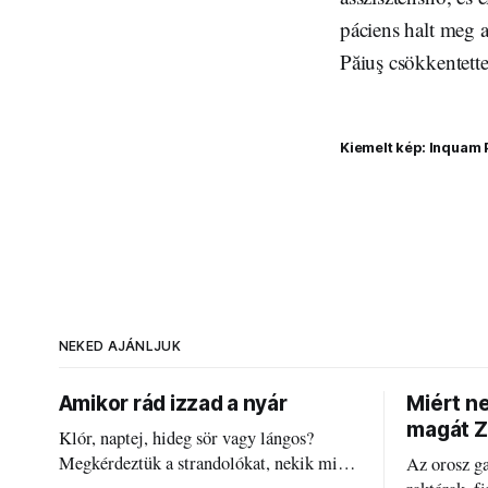
páciens halt meg a
Păiuş csökkentette
Kiemelt kép: Inquam 
NEKED AJÁNLJUK
Amikor rád izzad a nyár
Miért n
magát Z
Klór, naptej, hideg sör vagy lángos?
Megkérdeztük a strandolókat, nekik mi
Az orosz g
jelenti a nyarat, és hogyan bírják a