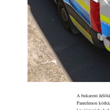
A bukaresti ítélőt
Pantelimon kórház 