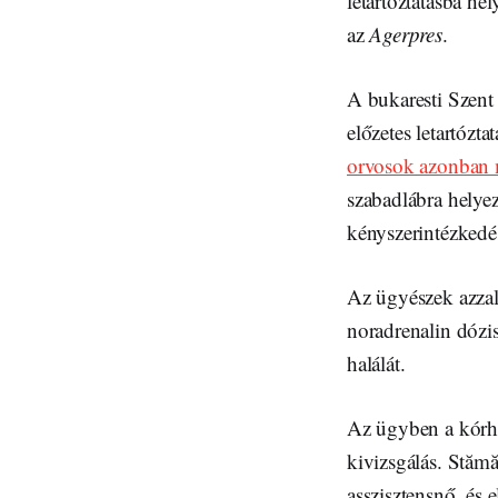
letartóztatásba he
az
Agerpres
.
A bukaresti Szent
előzetes letartózt
orvosok azonban m
szabadlábra helye
kényszerintézkedés
Az ügyészek azzal 
noradrenalin dózi
halálát.
Az ügyben a kórhá
kivizsgálás. Stămă
asszisztensnő, és 