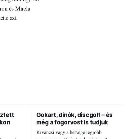
ron és Mirela
ette azt.
ztett
Gokart, dinók, discgolf – és
okon
még a fogorvost is tudjuk
Kíváncsi vagy a hétvége legjobb