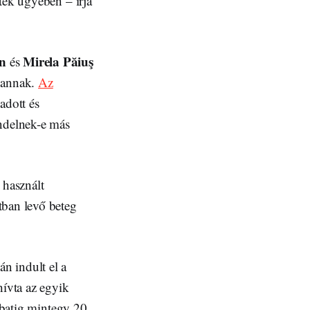
tek ügyében – írja
n
Mirela Păiuş
és
 vannak.
Az
 adott és
endelnek-e más
 használt
tban levő beteg
án indult el a
hívta az egyik
ombatig mintegy 20