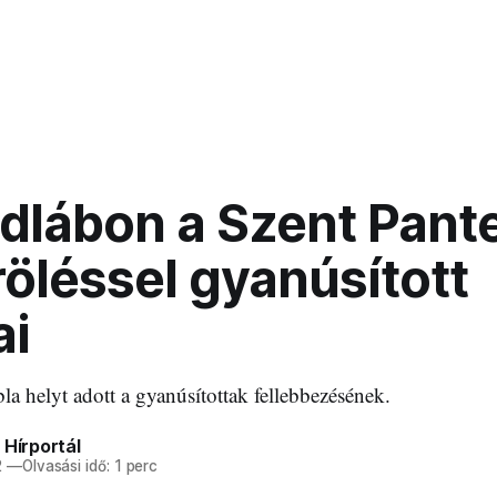
dlábon a Szent Pant
öléssel gyanúsított
ai
bla helyt adott a gyanúsítottak fellebbezésének.
 Hírportál
2
—
Olvasási idő: 1 perc