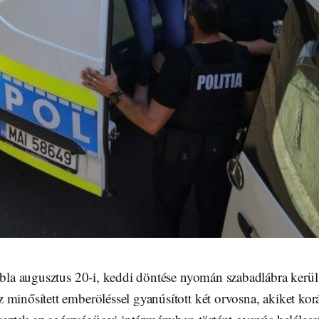
ábla augusztus 20-i, keddi döntése nyomán szabadlábra kerül
minősített emberöléssel gyanúsított két orvosna, akiket kor