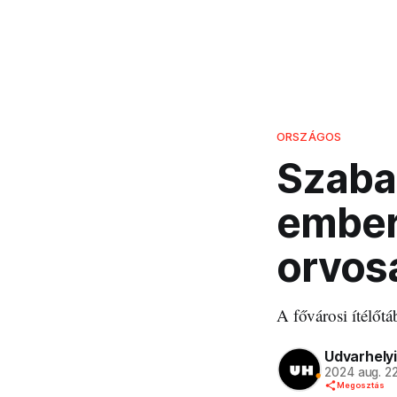
ORSZÁGOS
Szaba
ember
orvos
A fővárosi ítélőtá
Udvarhelyi
2024 aug. 2
Megosztás