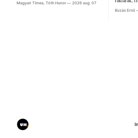
raktárak, f
Magyari Tímea, Tóth Hunor
2026 aug. 07
kánikulát.
Akárcsak a
Buzás Ernő
elégedetlen
I