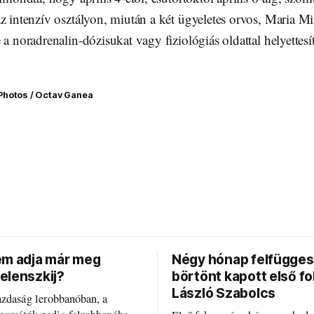
z intenzív osztályon, miután a két ügyeletes orvos, Maria Mi
 a noradrenalin-dózisukat vagy fiziológiás oldattal helyettesít
Photos / Octav Ganea
em adja már meg
Négy hónap felfügges
elenszkij?
börtönt kapott első f
László Szabolcs
azdaság lerobbanóban, a