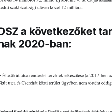
keddi szakbizottsági ülésen közel 12 millióra.
SZ a következőket tar
nak 2020-ban:
z Éltetőkút utca rendezési tervének elkészítése (a 2017-ben a
kút utca és Cserehát közti terület ügyében nem történt eddig
vészeti Szakközépiskola
Petőfi utcai épületének felújítása: 