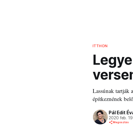
ITTHON
Legye
verse
Lassúnak tartják 
építkeznének belő
Pál Edit Év
2020 feb. 19
Megosztás