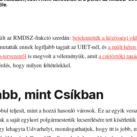
őle.
lt az RMDSZ-frakció szerdán:
bejelentették a közösségi old
mutatták ennek legifjabb tagjait az UIET-nél, és
a múlt héten
s-tervezetről
is megvolt a véleményük, amit
a csütörtöki taná
dés, hogy milyen feltételekkel.
bb, mint Csíkban
ul teljesít, mint a hozzá hasonló városok. Ez az egyik vess
 saját egykori polgármesterük lecserélésére tett kísérletük
gy lehagyta Udvarhelyt, mondogathatjuk, hogy itt is jobb, 