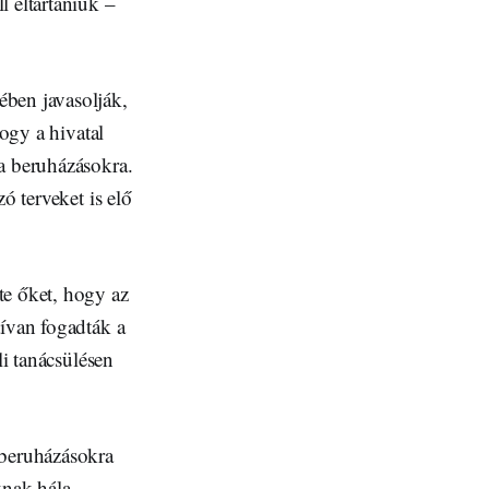
l eltartaniuk –
ében javasolják,
hogy a hivatal
 a beruházásokra.
ó terveket is elő
te őket, hogy az
tívan fogadták a
li tanácsülésen
 beruházásokra
iknak hála