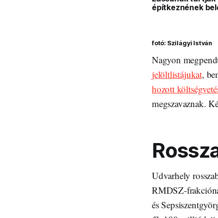
építkeznének bel
fotó: Szilágyi István
Nagyon megpendü
jelöltlistájukat
, be
hozott költségveté
megszavaznak. Kér
Rossza
Udvarhely rosszabb
RMDSZ-frakciónak a
és Sepsiszentgyör