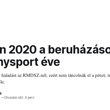
n 2020 a beruházáso
nysport éve
a haladást az RMDSZ-nél, ezért nem táncolnák el a pénzt, 
le.
a
—
Olvasási idő: 4 perc