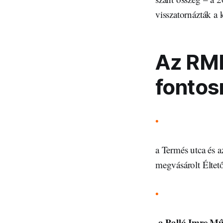
visszatornázták a 
Az RMD
fontos
•
a Termés utca és a
megvásárolt Éltető
•
a Palló Imre Mű