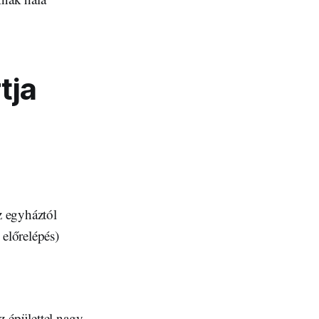
tja
z egyháztól
 előrelépés)
az épülettel nagy