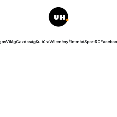
gos
Világ
Gazdaság
Kultúra
Vélemény
Életmód
Sport
RO
Faceboo