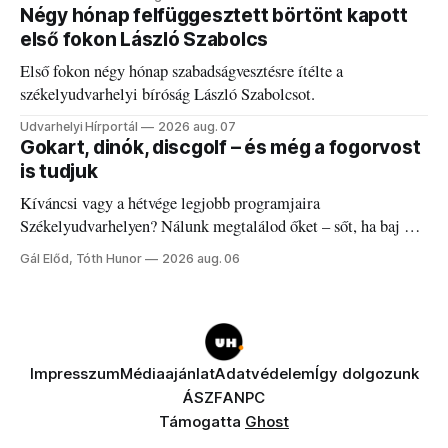
Négy hónap felfüggesztett börtönt kapott
első fokon László Szabolcs
Első fokon négy hónap szabadságvesztésre ítélte a
székelyudvarhelyi bíróság László Szabolcsot.
Udvarhelyi Hírportál
2026 aug. 07
Gokart, dinók, discgolf – és még a fogorvost
is tudjuk
Kíváncsi vagy a hétvége legjobb programjaira
Székelyudvarhelyen? Nálunk megtalálod őket – sőt, ha baj van
a fogaddal, a fogorvosi ügyeletet is!
Gál Előd, Tóth Hunor
2026 aug. 06
Impresszum
Médiaajánlat
Adatvédelem
Így dolgozunk
ÁSZF
ANPC
Támogatta
Ghost