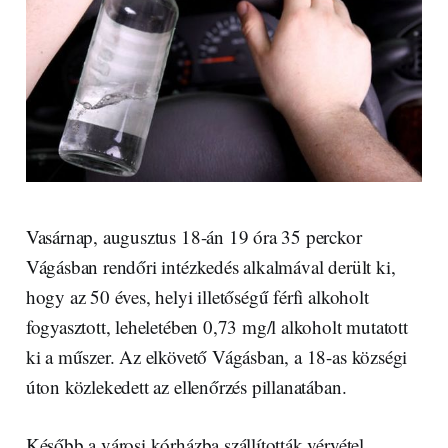
Vasárnap, augusztus 18-án 19 óra 35 perckor
Vágásban rendőri intézkedés alkalmával derült ki,
hogy az 50 éves, helyi illetőségű férfi alkoholt
fogyasztott, leheletében 0,73 mg/l alkoholt mutatott
ki a műszer. Az elkövető Vágásban, a 18-as községi
úton közlekedett az ellenőrzés pillanatában.
Később a városi kórházba szállították vérvétel