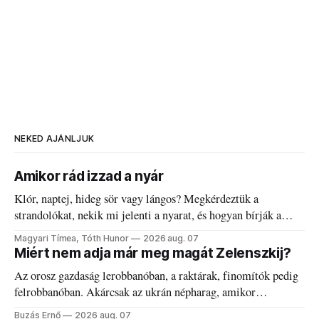
NEKED AJÁNLJUK
Amikor rád izzad a nyár
Klór, naptej, hideg sör vagy lángos? Megkérdeztük a
strandolókat, nekik mi jelenti a nyarat, és hogyan bírják a
kánikulát.
Magyari Tímea, Tóth Hunor
2026 aug. 07
Miért nem adja már meg magát Zelenszkij?
Az orosz gazdaság lerobbanóban, a raktárak, finomítók pedig
felrobbanóban. Akárcsak az ukrán népharag, amikor
elégedetlen vezetőivel.
Buzás Ernő
2026 aug. 07