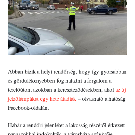
Abban bízik a helyi rendőrség, hogy így gyorsabban
és gördülékenyebben fog haladni a forgalom a
terelőúton, azokban a kereszteződésekben, ahol
az új
jelzőlámpákat egy hete átadták
– olvasható a hatóság
Facebook-oldalán.
Habár a rendőri jelenlétet a lakosság részéről érkezett
panaszokkal indokolták, a városháza szóvivője,