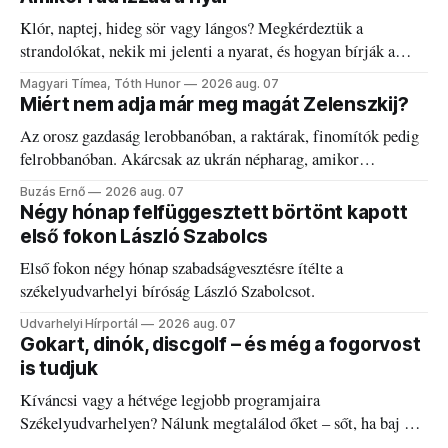
Klór, naptej, hideg sör vagy lángos? Megkérdeztük a
strandolókat, nekik mi jelenti a nyarat, és hogyan bírják a
kánikulát.
Magyari Tímea, Tóth Hunor
2026 aug. 07
Miért nem adja már meg magát Zelenszkij?
Az orosz gazdaság lerobbanóban, a raktárak, finomítók pedig
felrobbanóban. Akárcsak az ukrán népharag, amikor
elégedetlen vezetőivel.
Buzás Ernő
2026 aug. 07
Négy hónap felfüggesztett börtönt kapott
első fokon László Szabolcs
Első fokon négy hónap szabadságvesztésre ítélte a
székelyudvarhelyi bíróság László Szabolcsot.
Udvarhelyi Hírportál
2026 aug. 07
Gokart, dinók, discgolf – és még a fogorvost
is tudjuk
Kíváncsi vagy a hétvége legjobb programjaira
Székelyudvarhelyen? Nálunk megtalálod őket – sőt, ha baj van
a fogaddal, a fogorvosi ügyeletet is!