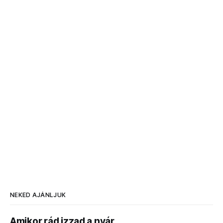
NEKED AJÁNLJUK
Amikor rád izzad a nyár