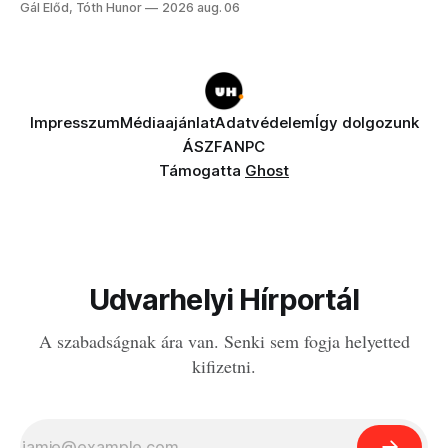
Gál Előd, Tóth Hunor
2026 aug. 06
Impresszum
Médiaajánlat
Adatvédelem
Így dolgozunk
ÁSZF
ANPC
Támogatta
Ghost
Udvarhelyi Hírportál
A szabadságnak ára van. Senki sem fogja helyetted
kifizetni.