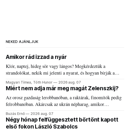
NEKED AJÁNLJUK
Amikor rád izzad a nyár
Klór, naptej, hideg sör vagy lángos? Megkérdeztük a
strandolókat, nekik mi jelenti a nyarat, és hogyan bírják a
kánikulát.
Magyari Tímea, Tóth Hunor
2026 aug. 07
Miért nem adja már meg magát Zelenszkij?
Az orosz gazdaság lerobbanóban, a raktárak, finomítók pedig
felrobbanóban. Akárcsak az ukrán népharag, amikor
elégedetlen vezetőivel.
Buzás Ernő
2026 aug. 07
Négy hónap felfüggesztett börtönt kapott
első fokon László Szabolcs