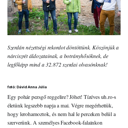
Szerdán nézettségi rekordot döntöttünk. Köszönjük a
nárciszrét áldozatainak, a botrányhősöknek, de
legfőképp mind a 32.872 szerdai olvasónknak!
fotó: Dávid Anna Júlia
Egy pohár pezsgő reggelire? Jöhet! Tízéves uh.ro-s
életünk legszebb napja a mai. Végre megérhettük,
hogy lerohamoztok, és nem hal le perceken belül a
szerverünk. A személyes Facebook-falainkon