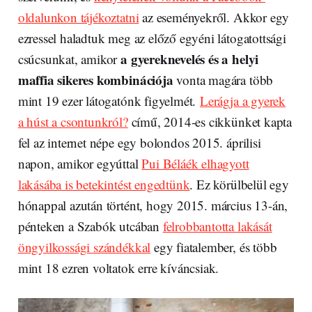
oldalunkon tájékoztatni
az eseményekről. Akkor egy
ezressel haladtuk meg az előző egyéni látogatottsági
a gyereknevelés és a helyi
csúcsunkat, amikor
maffia sikeres kombinációja
vonta magára több
mint 19 ezer látogatónk figyelmét.
Lerágja a gyerek
a húst a csontunkról?
című, 2014-es cikkünket kapta
fel az internet népe egy bolondos 2015. áprilisi
napon, amikor egyúttal
Pui Béláék elhagyott
lakásába is betekintést engedtünk
. Ez körülbelül egy
hónappal azután történt, hogy 2015. március 13-án,
pénteken a Szabók utcában
felrobbantotta lakását
öngyilkossági szándékkal
egy fiatalember, és több
mint 18 ezren voltatok erre kíváncsiak.