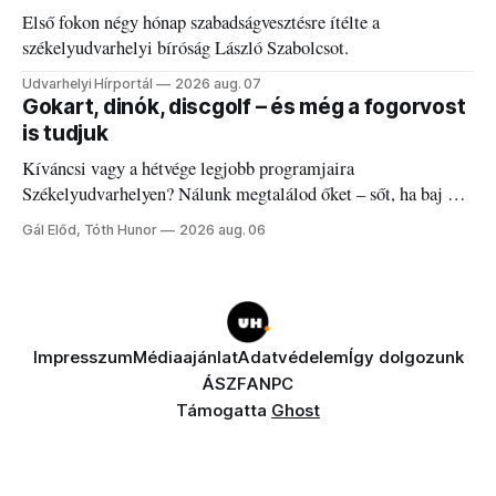
Első fokon négy hónap szabadságvesztésre ítélte a
székelyudvarhelyi bíróság László Szabolcsot.
Udvarhelyi Hírportál
2026 aug. 07
Gokart, dinók, discgolf – és még a fogorvost
is tudjuk
Kíváncsi vagy a hétvége legjobb programjaira
Székelyudvarhelyen? Nálunk megtalálod őket – sőt, ha baj van
a fogaddal, a fogorvosi ügyeletet is!
Gál Előd, Tóth Hunor
2026 aug. 06
Impresszum
Médiaajánlat
Adatvédelem
Így dolgozunk
ÁSZF
ANPC
Támogatta
Ghost