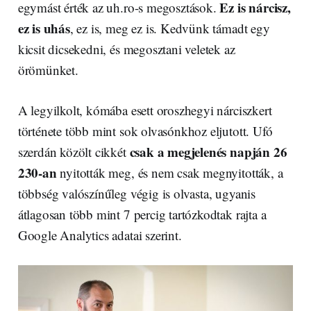
Ez is nárcisz,
egymást érték az uh.ro-s megosztások.
ez is uhás
, ez is, meg ez is. Kedvünk támadt egy
kicsit dicsekedni, és megosztani veletek az
örömünket.
A legyilkolt, kómába esett oroszhegyi nárciszkert
története több mint sok olvasónkhoz eljutott. Ufó
csak a megjelenés napján 26
szerdán közölt cikkét
230-an
nyitották meg, és nem csak megnyitották, a
többség valószínűleg végig is olvasta, ugyanis
átlagosan több mint 7 percig tartózkodtak rajta a
Google Analytics adatai szerint.