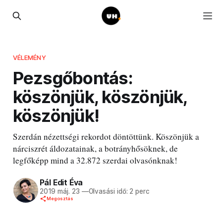
VÉLEMÉNY
Pezsgőbontás:
köszönjük, köszönjük,
köszönjük!
Szerdán nézettségi rekordot döntöttünk. Köszönjük a
nárciszrét áldozatainak, a botrányhősöknek, de
legfőképp mind a 32.872 szerdai olvasónknak!
Pál Edit Éva
2019 máj. 23
—
Olvasási idő: 2 perc
Megosztás