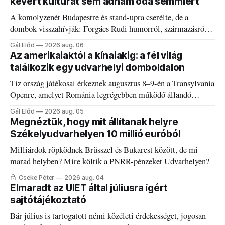
kevert kultúrát sem adnám oda semmiért
A komolyzenét Budapestre és stand-upra cserélte, de a
dombok visszahívják: Forgács Rudi humorról, származásról
és határokról.
Gál Előd
2026 aug. 06
Az amerikaiaktól a kínaiakig: a fél világ
találkozik egy udvarhelyi domboldalon
Tíz ország játékosai érkeznek augusztus 8–9-én a Transylvania
Openre, amelyet Románia legrégebben működő állandó
discgolfpályáján rendeznek meg.
Gál Előd
2026 aug. 05
Megnéztük, hogy mit állítanak helyre
Székelyudvarhelyen 10 millió euróból
Milliárdok röpködnek Brüsszel és Bukarest között, de mi
marad helyben? Mire költik a PNRR-pénzeket Udvarhelyen?
Cseke Péter
2026 aug. 04
Elmaradt az UIET által júliusra ígért
sajtótájékoztató
Bár július is tartogatott némi közéleti érdekességet, jogosan