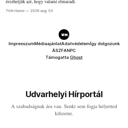
érezhetjük azt, hogy valami elmaradt.
Tóth Hunor
2026 aug. 03
Impresszum
Médiaajánlat
Adatvédelem
Így dolgozunk
ÁSZF
ANPC
Támogatta
Ghost
Udvarhelyi Hírportál
A szabadságnak ára van. Senki sem fogja helyetted
kifizetni.