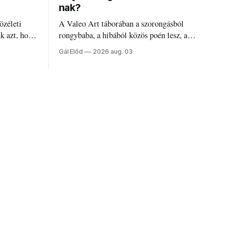
nak?
özéleti
A Valeo Art táborában a szorongásból
ük azt, hogy
rongybaba, a hibából közös poén lesz, a
régi diákszínjátszók pedig újra és újra
Gál Előd
2026 aug. 03
visszatalálnak egymáshoz.