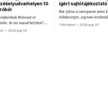
Székelyudvarhelyen 10
ígért sajtótájékoztató
uróból
Bár július is tartogatott némi k
érdekességet, jogosan érezhetj
 röpködnek Brüsszel és
valami elmaradt.
özött, de mi marad helyben?
Tóth Hunor
2026 aug. 03
k a PNRR-pénzeket
ter
2026 aug. 04
en?