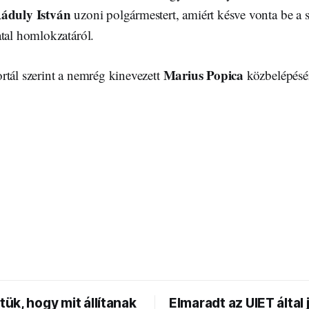
áduly István
uzoni polgármestert, amiért késve vonta be a s
atal homlokzatáról.
Marius Popica
rtál szerint a nemrég kinevezett
közbelépésér
ük, hogy mit állítanak
Elmaradt az UIET által 