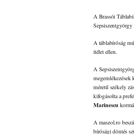
A Brassói Táblabíró
Sepsiszentgyörgy f
A táblabíróság múl
ítélet ellen.
A Sepsiszentgyörg
megemlékezések ke
méretű székely zá
kifogásolta a pref
Marinescu
kormán
A maszol.ro beszá
bírósági döntés sz