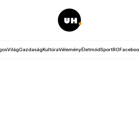
gos
Világ
Gazdaság
Kultúra
Vélemény
Életmód
Sport
RO
Faceboo