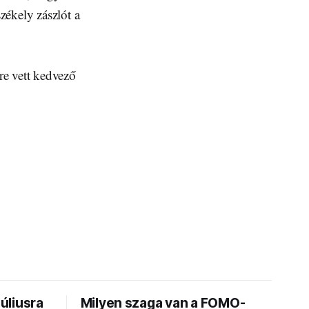
zékely zászlót a
e vett kedvező
júliusra
Milyen szaga van a FOMO-