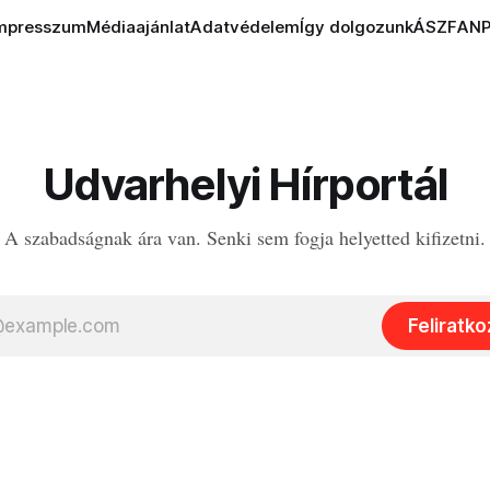
mpresszum
Médiaajánlat
Adatvédelem
Így dolgozunk
ÁSZF
AN
Udvarhelyi Hírportál
A szabadságnak ára van. Senki sem fogja helyetted kifizetni.
Feliratk