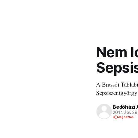
Nem l
Sepsi
A Brassói Táblabír
Sepsiszentgyörgy 
Bedőházi 
2014 ápr. 29
Megosztás