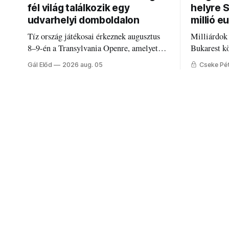
fél világ találkozik egy
helyre 
udvarhelyi domboldalon
millió e
Tíz ország játékosai érkeznek augusztus
Milliárdok
8–9-én a Transylvania Openre, amelyet
Bukarest k
Románia legrégebben működő állandó
Mire költi
Gál Előd
2026 aug. 05
Cseke Pé
discgolfpályáján rendeznek meg.
Udvarhely