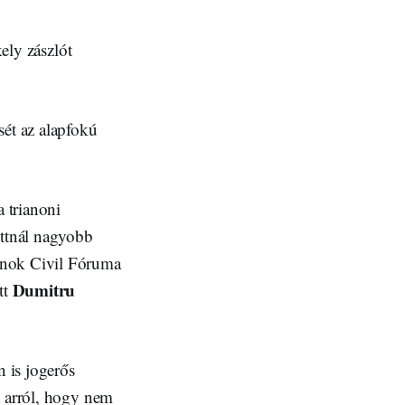
kely zászlót
sét az alapfokú
 trianoni
ttnál nagyobb
ánok Civil Fóruma
Dumitru
tt
 is jogerős
t arról, hogy nem