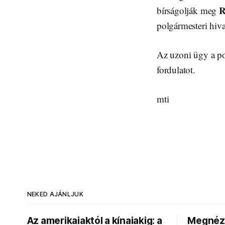
R
bírságolják meg
polgármesteri hiv
Az uzoni ügy a po
fordulatot.
mti
NEKED AJÁNLJUK
Az amerikaiaktól a kínaiakig: a
Megnézt