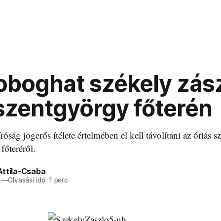
oboghat székely zás
szentgyörgy főterén
óság jogerős ítélete értelmében el kell távolítani az óriás s
főteréről.
Attila-Csaba
—
Olvasási idő: 1 perc