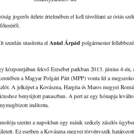
ság jogerős ítélete értelmében el kell távolítani az óriás szé
őteréről.
Antal Árpád
t szerdán utasította el
polgármester fellebbezé
y központjában fekvő Erzsébet parkban 2013. június 4-én, a
retében a Magyar Polgári Párt (MPP) vonta fel a megszoko
szlót. A jelképet a Kovászna, Hargita és Maros megyei Rom
ektushoz benyújtott panaszban. A pert az egy hónapja leválto
ymegbizott indította.
molója szerint a napokban egy másik székely zászlós ügyben
ületett. Ez esetben a Kovászna megyei törvényszék határozot