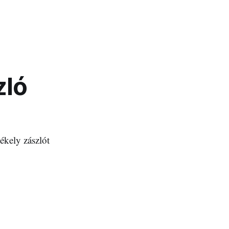
zló
zékely zászlót