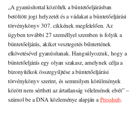
„A gyanúsítottal közölték a büntetőeljárásban
betöltött jogi helyzetét és a vádakat a büntetőeljárási
törvénykönyv 307. cikkének megfelelően. Az
ügyben további 27 személlyel szemben is folyik a
büntetőeljárás, akiket vesztegetés bűntettének
elkövetésével gyanúsítanak. Hangsúlyozzuk, hogy a
büntetőeljárás egy olyan szakasz, amelynek célja a
bizonyítékok összegyűjtése a büntetőeljárási
törvénykönyv szerint, és semmilyen körülmények
között nem sértheti az ártatlanság vélelmének elvét” –
számol be a DNA közleménye alapján a
Presshub
.