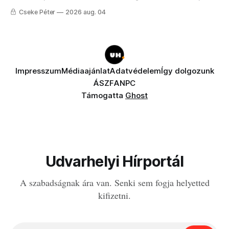
Cseke Péter
2026 aug. 04
Impresszum
Médiaajánlat
Adatvédelem
Így dolgozunk
ÁSZF
ANPC
Támogatta
Ghost
Udvarhelyi Hírportál
A szabadságnak ára van. Senki sem fogja helyetted
kifizetni.