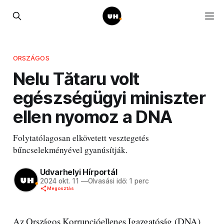
ORSZÁGOS
Nelu Tătaru volt
egészségügyi miniszter
ellen nyomoz a DNA
Folytatólagosan elkövetett vesztegetés
bűncselekményével gyanúsítják.
Udvarhelyi Hírportál
2024 okt. 11
—
Olvasási idő: 1 perc
Megosztás
Az Országos Korrupcióellenes Igazgatóság (DNA)