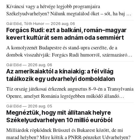
Kíváncsi vagy a hétvége legjobb programjaira
Székelyudvarhelyen? Nálunk megtalálod őket – sőt, ha baj van
a fogaddal, a fogorvosi ügyeletet is!
Gál Előd, Tóth Hunor
2026 aug. 06
Forgács Rudi: ezt a balkáni, román–magyar
kevert kultúrát sem adnám oda semmiért
A komolyzenét Budapestre és stand-upra cserélte, de a
dombok visszahívják: Forgács Rudi humorról, származásról
és határokról.
Gál Előd
2026 aug. 06
Az amerikaiaktól a kínaiakig: a fél világ
találkozik egy udvarhelyi domboldalon
Tíz ország játékosai érkeznek augusztus 8–9-én a Transylvania
Openre, amelyet Románia legrégebben működő állandó
discgolfpályáján rendeznek meg.
Gál Előd
2026 aug. 05
Megnéztük, hogy mit állítanak helyre
Székelyudvarhelyen 10 millió euróból
Milliárdok röpködnek Brüsszel és Bukarest között, de mi
marad helyben? Mire költik a PNRR-pénzeket Udvarhelyen?