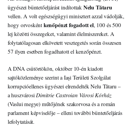
Nelu Tătaru
ügyészei büntetőeljárást indítottak
vellen. A volt egészségügyi minisztert azzal vádolják,
kenőpénzt fogadott el
hogy orvosként
, 100 és 500
lej közötti összegeket, valamint élelmiszereket. A
folytatólagosan elkövetett vesztegetés során összesen
57 ilyen esetben fogadhatott el kenzőpénzt.
A DNA csütörtökön, október 10-én kiadott
sajtóközleménye szerint a Iași Területi Szolgálat
korrupcióellenes ügyészei elrendelték Nelu Tătaru –
a huszvárosi
Dimitrie Castroian Városi Kórház
(Vaslui megye) műtőjének szakorvosa és a román
parlament képviselője – elleni további büntetőeljárás
lefolytatását.