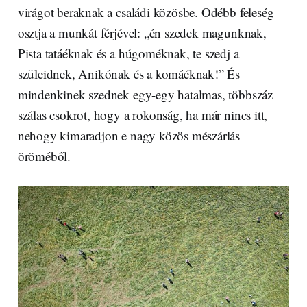
virágot beraknak a családi közösbe. Odébb feleség
osztja a munkát férjével: „én szedek magunknak,
Pista tatáéknak és a húgoméknak, te szedj a
szüleidnek, Anikónak és a komáéknak!” És
mindenkinek szednek egy-egy hatalmas, többszáz
szálas csokrot, hogy a rokonság, ha már nincs itt,
nehogy kimaradjon e nagy közös mészárlás
öröméből.