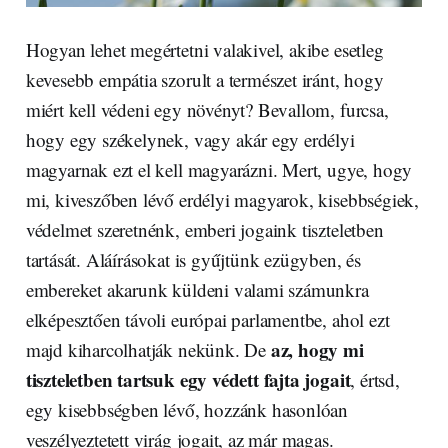
Hogyan lehet megértetni valakivel, akibe esetleg
kevesebb empátia szorult a természet iránt, hogy
miért kell védeni egy növényt? Bevallom, furcsa,
hogy egy székelynek, vagy akár egy erdélyi
magyarnak ezt el kell magyarázni. Mert, ugye, hogy
mi, kiveszőben lévő erdélyi magyarok, kisebbségiek,
védelmet szeretnénk, emberi jogaink tiszteletben
tartását. Aláírásokat is gyűjtünk ezügyben, és
embereket akarunk küldeni valami számunkra
elképesztően távoli európai parlamentbe, ahol ezt
az, hogy mi
majd kiharcolhatják nekünk. De
tiszteletben tartsuk egy védett fajta jogait
, értsd,
egy kisebbségben lévő, hozzánk hasonlóan
veszélyeztetett virág jogait, az már magas.