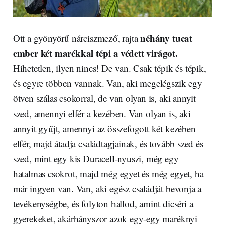
néhány tucat
Ott a gyönyörű nárciszmező, rajta
ember két marékkal tépi a védett virágot.
Hihetetlen, ilyen nincs! De van. Csak tépik és tépik,
és egyre többen vannak. Van, aki megelégszik egy
ötven szálas csokorral, de van olyan is, aki annyit
szed, amennyi elfér a kezében. Van olyan is, aki
annyit gyűjt, amennyi az összefogott két kezében
elfér, majd átadja családtagjainak, és tovább szed és
szed, mint egy kis Duracell-nyuszi, még egy
hatalmas csokrot, majd még egyet és még egyet, ha
már ingyen van. Van, aki egész családját bevonja a
tevékenységbe, és folyton hallod, amint dicséri a
gyerekeket, akárhányszor azok egy-egy maréknyi