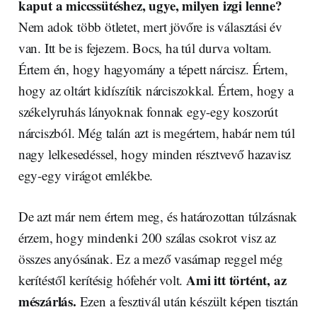
kaput a miccssütéshez, ugye, milyen izgi lenne?
Nem adok több ötletet, mert jövőre is választási év
van. Itt be is fejezem. Bocs, ha túl durva voltam.
Értem én, hogy hagyomány a tépett nárcisz. Értem,
hogy az oltárt kidíszítik nárciszokkal. Értem, hogy a
székelyruhás lányoknak fonnak egy-egy koszorút
nárciszból. Még talán azt is megértem, habár nem túl
nagy lelkesedéssel, hogy minden résztvevő hazavisz
egy-egy virágot emlékbe.
De azt már nem értem meg, és határozottan túlzásnak
érzem, hogy mindenki 200 szálas csokrot visz az
összes anyósának. Ez a mező vasárnap reggel még
Ami itt történt, az
kerítéstől kerítésig hófehér volt.
mészárlás.
Ezen a fesztivál után készült képen tisztán