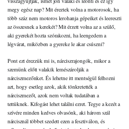
visszagyújtják, ismét jön valaki és leönti és ez így
megy egész nap? Mit éreztek volna a motorosok, ha
több száz nem motoros lerohanja gépeiket és leereszti
az összesnek a kerekét? Mit érzett volna az a szülő,
aki gyerekét hozta szórakozni, ha leengedem a
légvárat, miközben a gyereke le akar csúszni?
Pont ezt érezzük mi is, nárciszrajongók, mikor a
szemünk előtt valakik lemészárolják a
nárciszmezőnket. És lehetne itt mentségül felhozni
azt, hogy esetleg azok, akik tönkretették a
nárciszmezőt, azok nem voltak tudatában a
tettüknek. Kifogást lehet találni ezret. Tegye a kezét a
szívére minden kedves olvasónk, aki három szál
nárcisznál többet szedett ezen a fesztiválon, és