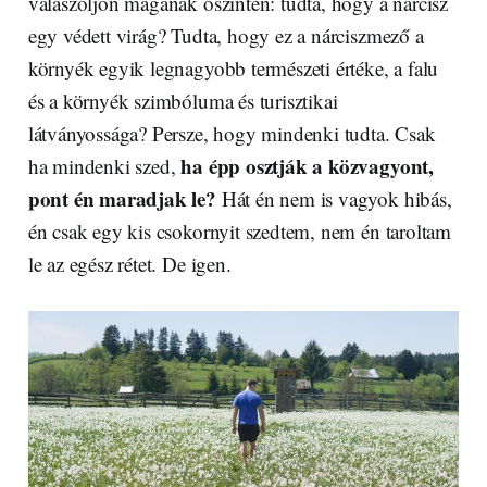
válaszoljon magának őszintén: tudta, hogy a nárcisz
egy védett virág? Tudta, hogy ez a nárciszmező a
környék egyik legnagyobb természeti értéke, a falu
és a környék szimbóluma és turisztikai
látványossága? Persze, hogy mindenki tudta. Csak
ha épp osztják a közvagyont,
ha mindenki szed,
pont én maradjak le?
Hát én nem is vagyok hibás,
én csak egy kis csokornyit szedtem, nem én taroltam
le az egész rétet. De igen.