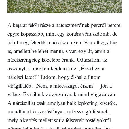
A bejárat felőli része a nárciszmezőnek percről percre
egyre kopaszabb, mint egy kortárs vénuszdomb, de
hátul még fehérlik a nárcisz a réten. Van ott egy ház
is, amellett be lehet menni, s van egy út, amin a
nárciszrengeteg közelébe érünk. Odacsalom az
asszonyt, s büszkén kérdem tőle: „Érzed ezt a
nárciszillatot?” Tudom, hogy él-hal a finom
virágillatért. „Nem, a miccsszagot érzem” – jön a
válasz. És nálunk az asszonynak mindig igaza van.
A nárciszillat csak amolyan halk lepkefing kísérője,
mondhatni koszorúslánya a miccsszagú füstnek,
mely a kerítés mellett sorra felszerelt rostélyokról
hömpölyög be és fekszik rá a nárciszmezőre. Így