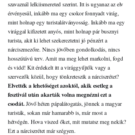
szavaznál lelkiismereted szerint. Itt is ugyanaz az elv
érvényesül, inkább ma egy csokor fonnyadt virág,
mint holnap egy turistalátványosság. Inkább ma egy
virággal kifizetett anyós, mint holnap pár busznyi
turista, akit ki lehet szekereztetni jó pénzért a
nárciszmezőre. Nincs jövőben gondolkodás, nincs
hosszútávú terv. Amit ma meg lehet markolni, fogd
és vidd! Kit érdekelt itt a virággyűjtők vagy a
szervezők közül, hogy tönkreteszik a nárciszrétet?
Elvették a lehetőséget azoktól, akik esetleg a
fesztivál után akarták volna megnézni ezt a
csodát.
Jövő héten pápalátogatás, jönnek a magyar
turisták, sokan már hamarabb is, már most a
hétvégén. Hova viszed őket, mit mutatsz meg nekik?
Ezt a nárciszrétet már szégyen.