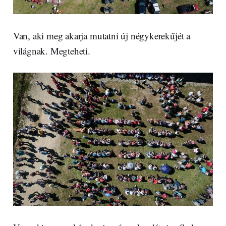
Van, aki meg akarja mutatni új négykerekűjét a
világnak. Megteheti.