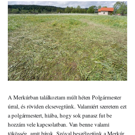
A Merkúrban találkoztam múlt héten Polgármester
úrral, és röviden elcsevegtünk. Valamiért szeretem ezt
a polgármestert, hiába, hogy sok panasz fut be
hozzám vele kapcsolatban. Van benne valami
tökösség, amit bírok. Szóval beszélgetünk a Merkúr