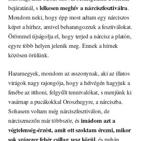
lelkesen meghív a nárciszfesztiválra
bejáratánál, s
.
Mondom neki, hogy épp most adtam egy nárciszos
képet a hírhez, amivel beharangozzuk a fesztiválokat.
Örömmel újságolja el, hogy terjed a nárcisz a platón,
egyre több helyen jelenik meg. Ennek a hírnek
közösen örülünk.
Hazamegyek, mondom az asszonynak, aki az illatos
virágok nagy rajongója, hogy a hétvégén hagyjuk a
fenébe az itthoni, felgyűlt tennivalókat, s menjünk ki
vasárnap a pucákokkal Oroszhegyre, a nárciszba.
Sohasem voltam még nárciszfesztiválon, de
imádom azt a
nárciszmezőn már többször, és
végtelenség-érzést, amit ott szoktam érezni, mikor
sok százezer fehér csillag vesz körül,
és puhán