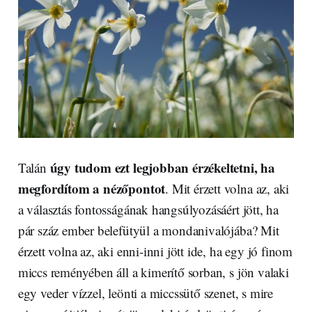
úgy tudom ezt legjobban érzékeltetni, ha
Talán
megfordítom a nézőpontot
. Mit érzett volna az, aki
a választás fontosságának hangsúlyozásáért jött, ha
pár száz ember belefütyül a mondanivalójába? Mit
érzett volna az, aki enni-inni jött ide, ha egy jó finom
miccs reményében áll a kimerítő sorban, s jön valaki
egy veder vízzel, leönti a miccssütő szenet, s mire