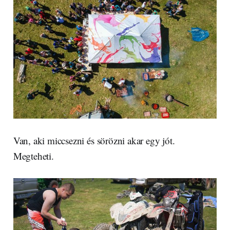
Van, aki miccsezni és sörözni akar egy jót.
Megteheti.