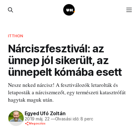
ITTHON
Nárciszfesztivál: az
ünnep jól sikerült, az
ünnepelt kómába esett
Nesze neked nárcisz! A fesztiválozók letarolták és
letaposták a nárciszmezőt, egy természeti katasztrófát
hagytak maguk után.
Egyed Ufó Zoltán
2019 máj. 22
—
Olvasási idő: 8 perc
Megosztás