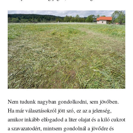
Nem tudunk nagyban gondolkodni, sem jövőben.
Ha már választásokról jött szó, ez az a jelenség,
amikor inkább elfogadod a liter olajat és a kiló cukrot
a szavazatodért, mintsem gondolnál a jövődre és