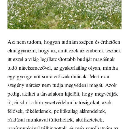
Azt nem tudom, hogyan tudnám szépen és érthetően
elmagyarázni, hogy az, amit ezek az emberek tesznek
itt ezzel a világ legillatosítottabb budiját magáénak
tudó nárciszmezővel, az gyakorlatilag olyan, mintha
egy gyenge nőt sorra erőszakolnának. Mert ez a
szegény nárcisz nem tudja megvédeni magát. Azok
pedig, akiket a társadalom kijelölt, hogy megvédjék
őt, értsd itt a környezetvédelmi hatóságokat, azok
félősek, tökéletlenek, politikailag alárendeltek,
ráadásul munkával túlterheltek, alulfizetettek,
papírmunkával túlkínzottak, és még sorolhatnám az