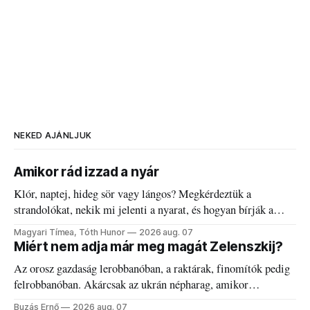
NEKED AJÁNLJUK
Amikor rád izzad a nyár
Klór, naptej, hideg sör vagy lángos? Megkérdeztük a
strandolókat, nekik mi jelenti a nyarat, és hogyan bírják a
kánikulát.
Magyari Tímea, Tóth Hunor
2026 aug. 07
Miért nem adja már meg magát Zelenszkij?
Az orosz gazdaság lerobbanóban, a raktárak, finomítók pedig
felrobbanóban. Akárcsak az ukrán népharag, amikor
elégedetlen vezetőivel.
Buzás Ernő
2026 aug. 07