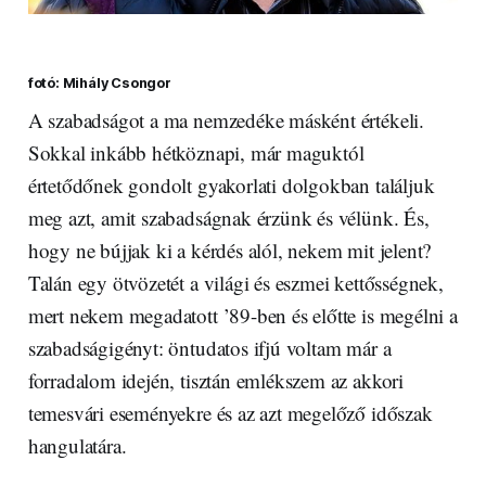
fotó: Mihály Csongor
A szabadságot a ma nemzedéke másként értékeli.
Sokkal inkább hétköznapi, már maguktól
értetődőnek gondolt gyakorlati dolgokban találjuk
meg azt, amit szabadságnak érzünk és vélünk. És,
hogy ne bújjak ki a kérdés alól, nekem mit jelent?
Talán egy ötvözetét a világi és eszmei kettősségnek,
mert nekem megadatott ’89-ben és előtte is megélni a
szabadságigényt: öntudatos ifjú voltam már a
forradalom idején, tisztán emlékszem az akkori
temesvári eseményekre és az azt megelőző időszak
hangulatára.