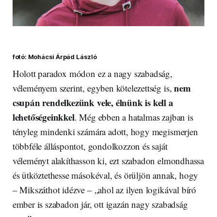
fotó: Mohácsi Árpád László
Holott paradox módon ez a nagy szabadság,
nem
véleményem szerint, egyben kötelezettség is,
csupán rendelkezünk vele, élnünk is kell a
lehetőségeinkkel
. Még ebben a hatalmas zajban is
tényleg mindenki számára adott, hogy megismerjen
többféle álláspontot, gondolkozzon és saját
véleményt alakíthasson ki, ezt szabadon elmondhassa
és ütköztethesse másokéval, és örüljön annak, hogy
– Mikszáthot idézve – „ahol az ilyen logikával bíró
ember is szabadon jár, ott igazán nagy szabadság