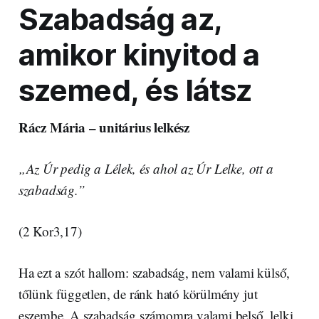
Szabadság az,
amikor kinyitod a
szemed, és látsz
Rácz Mária – unitárius lelkész
„Az Úr pedig a Lélek, és ahol az Úr Lelke, ott a
szabadság.”
(2 Kor3,17)
Ha ezt a szót hallom: szabadság, nem valami külső,
tőlünk független, de ránk ható körülmény jut
eszembe. A szabadság számomra valami belső, lelki