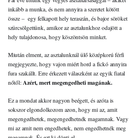
inkább a munka, és nem annyira a szeretet kötött
össze – egy felkapott hely teraszán, és bajor söröket
szürcsölgettünk, amikor az asztalunkhoz odajött a
hely tulajdonosa, hogy köszöntsön minket.
Miután elment, az asztalunknál ülő középkorú férfi
megjegyezte, hogy vajon miért hord a fickó annyira
fura szakállt. Erre érkezett válaszként az egyik fiatal
Azért, mert megengedheti magának.
nőtől:
Ez a mondat akkor nagyon beégett, és azóta is
sokszor elgondolkozom azon, hogy mi az, amit
megengedhetek, megengedhetnék magamnak. Vagy
mi az amit nem engedhetek, nem engedhetnék meg
magamnak. És ezt ki dönti el.