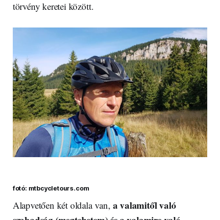
törvény keretei között.
fotó: mtbcycletours.com
a valamitől való
Alapvetően két oldala van,
szabadság (megtehetem) és a valamire való