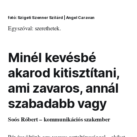
fotó: Szigeti Szenner Szilárd | Angel Caravan
Egyszóval: szerethetek.
Minél kevésbé
akarod kitisztítani,
ami zavaros, annál
szabadabb vagy
Soós Róbert – kommunikációs szakember
Pár éve ültünk egy vegyes asztaltársasággal – akiket