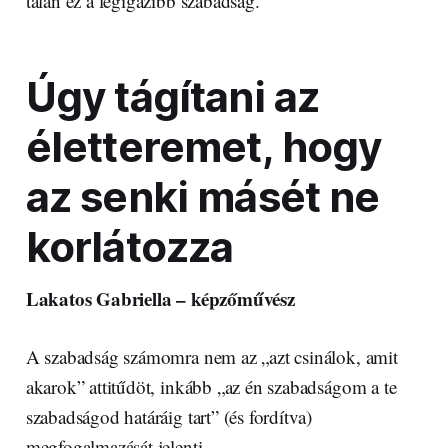
talán ez a legigazibb szabadság.
Úgy tágítani az
életteremet, hogy
az senki másét ne
korlátozza
Lakatos Gabriella – képzőművész
A szabadság számomra nem az „azt csinálok, amit
akarok” attitűdöt, inkább „az én szabadságom a te
szabadságod határáig tart” (és fordítva)
megfogalmazását jelenti.