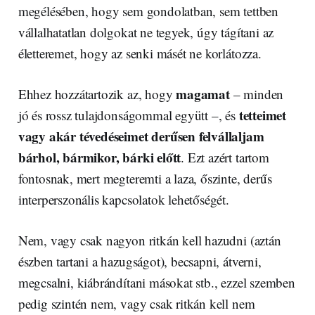
megélésében, hogy sem gondolatban, sem tettben
vállalhatatlan dolgokat ne tegyek, úgy tágítani az
életteremet, hogy az senki másét ne korlátozza.
magamat
Ehhez hozzátartozik az, hogy
– minden
tetteimet
jó és rossz tulajdonságommal együtt –, és
vagy akár tévedéseimet derűsen felvállaljam
bárhol, bármikor, bárki előtt
. Ezt azért tartom
fontosnak, mert megteremti a laza, őszinte, derűs
interperszonális kapcsolatok lehetőségét.
Nem, vagy csak nagyon ritkán kell hazudni (aztán
észben tartani a hazugságot), becsapni, átverni,
megcsalni, kiábrándítani másokat stb., ezzel szemben
pedig szintén nem, vagy csak ritkán kell nem