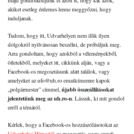
majd gondolkodjunk el azon is, hogy kik azok,
akiket esetleg érdemes lenne meggyőzni, hogy
induljanak.
Tudom, hogy itt, Udvarhelyen nem illik ilyen
dolgokról nyilvánosan beszélni, de próbáljuk meg.
Arra gondoltam, hogy azokból a véleményekből,
ötletekből, melyeket itt, cikkünk alján, vagy a
Facebook-os megosztásunk alatt találok, vagy
amelyeket az ufo@uh.ro emailcímemre kapok
újabb összeállításokat
„polgármester” címmel,
jelentetünk meg az uh.ro-n
.
Lássuk, ki mit gondol
erről a témáról.
Kérlek, hogy a Facebook-os hozzászólásotokat az
Udvarhelyi Hírportál
-os megosztás, vagy annak