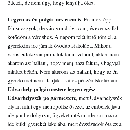
ötleteit, de nem úgy, hogy lenyúlja őket.
Legyen az én polgármesterem is.
Én most épp
falusi vagyok, de városon dolgozom, és ezer szállal
kötődöm a városhoz. A napom felét itt töltöm el, a
gyerekeim ide járnak óvodába-iskolába. Mikor a
város érdekében próbálok tenni valamit, akkor nem
akarom azt hallani, hogy menj haza falura, s hagyjál
minket békén. Nem akarom azt hallani, hogy az én
gyerekemet nem akarják a város pénzén iskoláztatni.
Udvarhely polgármestere legyen egész
Udvarhelyszék polgármestere
, mert Udvarhelyszék
olyan, mint egy metropolisz övezet, az emberek java
ide jön be dolgozni, ügyeket intézni, ide jön piacra,
ide küldi gyerekét iskolába, mert évszázadok óta ez a