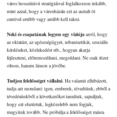
város hosszútávú stratégiáival foglalkozzon inkább,
mint azzal, hogy a városházán ezt az asztalt öt
centivel errébb vagy arrább kell rakni.
Neki és csapatának legyen egy víziója
arról, hogy
az oktatást, az egészségügyet, urbanisztikát, szociális
kérdéseket, közlekedést stb., hogyan akarja
fejleszteni, előremozdítani, megoldani. Ne csak tüzet
oltson, hanem lásson a jövőbe.
Tudjon felelősséget vállalni
. Ha valamit elhibázott,
tudja azt mondani: igen, emberek, tévedtünk, ebből a
tévedésünkből a következőket tanultuk, sajnáljuk,
hogy ezt elszúrtuk, legközelebb nem fogjuk,
megyünk tovább. Ne próbálja a felelősséget másra