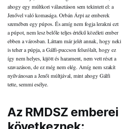
ahogy egy múltkori választáson sem tekintett el: a
Jenővel való komasága. Orbán Árpi az emberek
szemében egy púpos. És amíg nem fogja lerakni ezt
a púpot, nem lesz belőle teljes értékű közéleti ember
ebben a városban. Láttam már jelét annak, hogy neki
is teher a púpja, a Gálfi-puccson felszólalt, hogy ez
így nem helyes, kijött és hazament, nem vett részt a
szavazáson, de ez még nem elég. Amíg nem szakít
nyilvánosan a Jenői múltjával, mint ahogy Gálfi
tette, semmi esélye.
Az RMDSZ emberei
következnek: