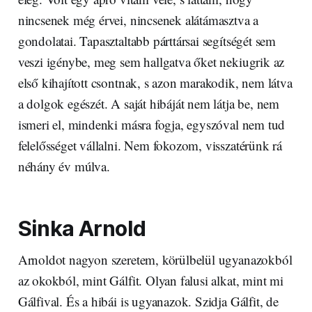
nincsenek még érvei, nincsenek alátámasztva a
gondolatai. Tapasztaltabb párttársai segítségét sem
veszi igénybe, meg sem hallgatva őket nekiugrik az
első kihajított csontnak, s azon marakodik, nem látva
a dolgok egészét. A saját hibáját nem látja be, nem
ismeri el, mindenki másra fogja, egyszóval nem tud
felelősséget vállalni. Nem fokozom, visszatérünk rá
néhány év múlva.
Sinka Arnold
Arnoldot nagyon szeretem, körülbelül ugyanazokból
az okokból, mint Gálfit. Olyan falusi alkat, mint mi
Gálfival. És a hibái is ugyanazok. Szidja Gálfit, de