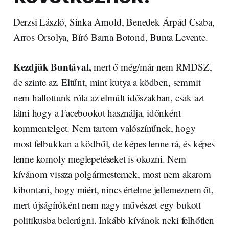
Derzsi László, Sinka Arnold, Benedek Árpád Csaba,
Arros Orsolya, Bíró Barna Botond, Bunta Levente.
Kezdjük Buntával,
mert ő még/már nem RMDSZ,
de szinte az. Eltűnt, mint kutya a ködben, semmit
nem hallottunk róla az elmúlt időszakban, csak azt
látni hogy a Facebookot használja, időnként
kommentelget. Nem tartom valószínűnek, hogy
most felbukkan a ködből, de képes lenne rá, és képes
lenne komoly meglepetéseket is okozni. Nem
kívánom vissza polgármesternek, most nem akarom
kibontani, hogy miért, nincs értelme jellemeznem őt,
mert újságíróként nem nagy művészet egy bukott
politikusba belerúgni. Inkább kívánok neki felhőtlen