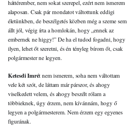
háttérember, nem sokat szerepel, ezért nem ismerem
alaposan. Csak pár mondatot váltottunk eddigi
életünkben, de beszélgetés közben még a szeme sem
állt jól, végig írta a homlokán, hogy „ennek az
embernek ne higgy!” De ha el tudod fogadni, hogy
ilyen, lehet őt szeretni, és én tényleg bírom őt, csak
polgármester ne legyen.
Ketesdi Imré
t nem ismerem, soha nem váltottam
vele két szót, de láttam már párszor, és ahogy
viselkedett velem, és ahogy beszélt rólam a
többieknek, úgy érzem, nem kívánnám, hogy ő
legyen a polgármesterem. Nem érzem egy egyenes
figurának.