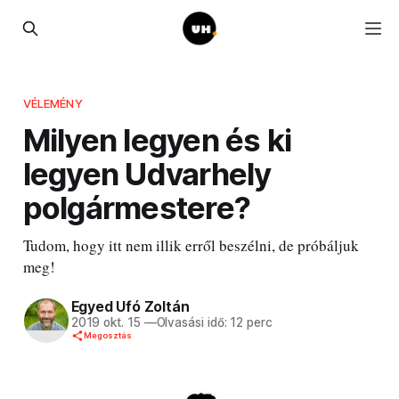
VÉLEMÉNY
Milyen legyen és ki
legyen Udvarhely
polgármestere?
Tudom, hogy itt nem illik erről beszélni, de próbáljuk
meg!
Egyed Ufó Zoltán
2019 okt. 15
—
Olvasási idő: 12 perc
Megosztás