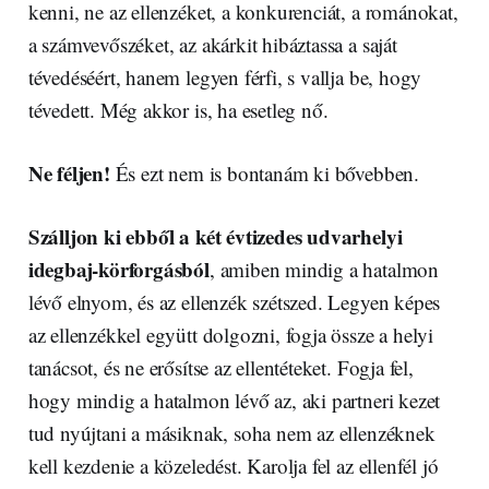
kenni, ne az ellenzéket, a konkurenciát, a románokat,
a számvevőszéket, az akárkit hibáztassa a saját
tévedéséért, hanem legyen férfi, s vallja be, hogy
tévedett. Még akkor is, ha esetleg nő.
Ne féljen!
És ezt nem is bontanám ki bővebben.
Szálljon ki ebből a két évtizedes udvarhelyi
idegbaj-körforgásból
, amiben mindig a hatalmon
lévő elnyom, és az ellenzék szétszed. Legyen képes
az ellenzékkel együtt dolgozni, fogja össze a helyi
tanácsot, és ne erősítse az ellentéteket. Fogja fel,
hogy mindig a hatalmon lévő az, aki partneri kezet
tud nyújtani a másiknak, soha nem az ellenzéknek
kell kezdenie a közeledést. Karolja fel az ellenfél jó