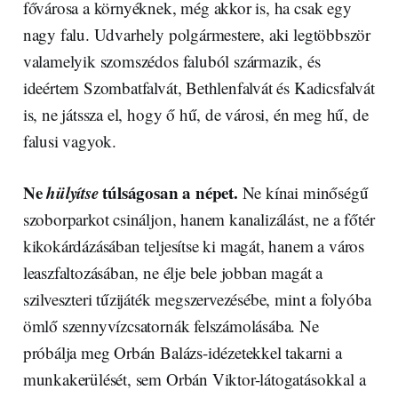
fővárosa a környéknek, még akkor is, ha csak egy
nagy falu. Udvarhely polgármestere, aki legtöbbször
valamelyik szomszédos faluból származik, és
ideértem Szombatfalvát, Bethlenfalvát és Kadicsfalvát
is, ne játssza el, hogy ő hű, de városi, én meg hű, de
falusi vagyok.
Ne
hülyítse
túlságosan a népet.
Ne kínai minőségű
szoborparkot csináljon, hanem kanalizálást, ne a főtér
kikokárdázásában teljesítse ki magát, hanem a város
leaszfaltozásában, ne élje bele jobban magát a
szilveszteri tűzijáték megszervezésébe, mint a folyóba
ömlő szennyvízcsatornák felszámolásába. Ne
próbálja meg Orbán Balázs-idézetekkel takarni a
munkakerülését, sem Orbán Viktor-látogatásokkal a