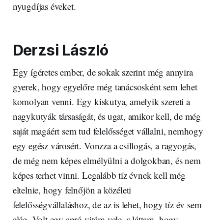
nyugdíjas éveket.
Derzsi László
Egy ígéretes ember, de sokak szerint még annyira
gyerek, hogy egyelőre még tanácsosként sem lehet
komolyan venni. Egy kiskutya, amelyik szereti a
nagykutyák társaságát, és ugat, amikor kell, de még
saját magáért sem tud felelősséget vállalni, nemhogy
egy egész városért. Vonzza a csillogás, a ragyogás,
de még nem képes elmélyülni a dolgokban, és nem
képes terhet vinni. Legalább tíz évnek kell még
eltelnie, hogy felnőjön a közéleti
felelősségvállaláshoz, de az is lehet, hogy tíz év sem
elég. Volt egy apró vitám vele, s láttam, hogy