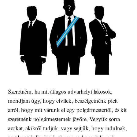
Szeretném, ha mi, átlagos udvarhelyi lakosok,
mondjam úgy, hogy civilek, beszélgetnénk picit
arról, hogy mit várunk el egy polgármestertől, és kit
szeretnénk polgármesternek jövőre. Vegyük sorra
azokat, akikről tudjuk, vagy sejtjük, hogy indulnak,