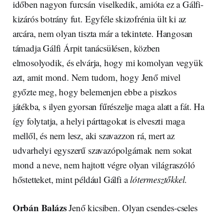
időben nagyon furcsán viselkedik, amióta ez a Gálfi-
kizárós botrány fut. Egyféle skizofrénia ült ki az
arcára, nem olyan tiszta már a tekintete. Hangosan
támadja Gálfi Árpit tanácsülésen, közben
elmosolyodik, és elvárja, hogy mi komolyan vegyük
azt, amit mond. Nem tudom, hogy Jenő mivel
győzte meg, hogy belemenjen ebbe a piszkos
játékba, s ilyen gyorsan fűrészelje maga alatt a fát. Ha
így folytatja, a helyi párttagokat is elveszti maga
mellől, és nem lesz, aki szavazzon rá, mert az
udvarhelyi egyszerű szavazópolgárnak nem sokat
mond a neve, nem hajtott végre olyan világraszóló
hőstetteket, mint például Gálfi a
lótermesztőkkel
.
Orbán Balázs
Jenő kicsiben. Olyan csendes-cseles