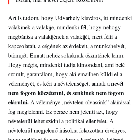
Azt is tudom, hogy Udvarhely kisváros, itt mindenki
valakinek a valakije, mindenki fél, hogy nehogy
megbántsa a valakijének a valakijét, mert félti a
kapcsolatait, a cégének az érdekeit, a munkahelyét,
bármijét. Emiatt nehéz sokaknak őszintének lenni.
Hogy mégis, mindenki tudja kimondani, ami belé
szorult, garantálom, hogy aki emailben küldi el a
nevét
véleményét, és kéri a névtelenséget, annak a
nem fogom közzétenni, és senkinek nem fogom
elárulni.
A véleménye „névtelen olvasónk” aláírással
fog megjelenni. Ez persze nem jelenti azt, hogy
névtelenül lehet szidni a politikai ellenfelet. A
névtelenül megjelenő írásokra fokozottan érvényes,
hogy mellőzni fogom a durva, leszámoló, lejárató