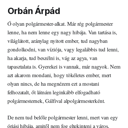
Orbán Árpád
Ő olyan polgármester-alkat. Már rég polgármester
lenne, ha nem lenne egy nagy hibája. Van tartása is,
világlátott, aránylag nyitott ember, tud nagyban
gondolkodni, van víziója, vagy legalábbis tud lenni,
ha akarja, tud beszélni is, vág az agya, van
tapasztalata is. Gyerekei is vannak, már nagyok. Nem
azt akarom mondani, hogy tökéletes ember, mert
olyan nincs, de ha megnézem ezt a mostani
felhozatalt, őt látnám leginkább elfogadható
polgármesternek, Gálfival alpolgármesterként.
De nem tud belőle polgármester lenni, mert van egy
óriási hibája, amitől nem fog eltekinteni a város,