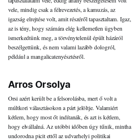
tapasztalataim vele, eddig ahány beszélgetésem volt
vele, mindig csak a félrevezetés, a kamuzás, az
igazság elrejtése volt, amit részéről tapasztaltam. Igaz,
az is tény, hogy számára elég kellemetlen ügyben
ismerkedtünk meg, a törvénytelenül épült házáról
beszélgettünk, és nem valami lazább dologról,
például a mangalicatenyésztésről.
Arros Orsolya
Orsi azért került be a felsorolásba, mert ő volt a
múltkori választásokon a párt jelöltje. Valamiért
kétlem, hogy most őt indítanák, és azt is kétlem,
hogy elvállalná. Az utóbbi időben úgy tűnik, mintha
undorodna picit ettől az udvarhelyi politikai