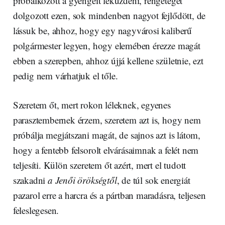
próbálkozott a gyengéit leküzdeni, rengeteget
dolgozott ezen, sok mindenben nagyot fejlődött, de
lássuk be, ahhoz, hogy egy nagyvárosi kaliberű
polgármester legyen, hogy elemében érezze magát
ebben a szerepben, ahhoz újjá kellene születnie, ezt
pedig nem várhatjuk el tőle.
Szeretem őt, mert rokon léleknek, egyenes
parasztembernek érzem, szeretem azt is, hogy nem
próbálja megjátszani magát, de sajnos azt is látom,
hogy a fentebb felsorolt elvárásaimnak a felét nem
teljesíti. Külön szeretem őt azért, mert el tudott
szakadni
a
Jenői örökségtől
, de túl sok energiát
pazarol erre a harcra és a pártban maradásra, teljesen
feleslegesen.