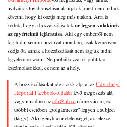
nyilvános továbbosztásai alá írjátok, mert nem tudjuk
követni, hogy ki osztja meg más utakon. Arra is
ne legyen valakinek
kérlek, hogy a hozzászólásotok
az egyértelmű lejáratása
. Aki egy emberről nem
fog tudni semmi pozitívat mondani, csak keményen
szidja őt, annak a hozzászólását nem fogjuk tudni
figyelembe venni. Ne próbálkozzatok politikai
leszámolásokkal, ez nem az a hely.
A hozzászólásokat ide a cikk aljára, az
Udvarhelyi
Hírportál Facebook-oldalán
lévő megosztás alá,
vagy emailben az
ufo@uh.ro
címre várom, ez
utóbbi esetében „polgármester” legyen a subject
(tárgy). Aki igényli a névtelenséget, az jelezze
tisztán, már a levél elején. Köszönöm!