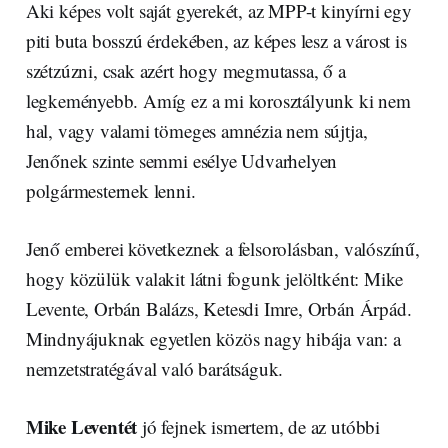
Aki képes volt saját gyerekét, az MPP-t kinyírni egy
piti buta bosszú érdekében, az képes lesz a várost is
szétzúzni, csak azért hogy megmutassa, ő a
legkeményebb. Amíg ez a mi korosztályunk ki nem
hal, vagy valami tömeges amnézia nem sújtja,
Jenőnek szinte semmi esélye Udvarhelyen
polgármesternek lenni.
Jenő emberei következnek a felsorolásban, valószínű,
hogy közülük valakit látni fogunk jelöltként: Mike
Levente, Orbán Balázs, Ketesdi Imre, Orbán Árpád.
Mindnyájuknak egyetlen közös nagy hibája van: a
nemzetstratégával való barátságuk.
Mike Leventét
jó fejnek ismertem, de az utóbbi