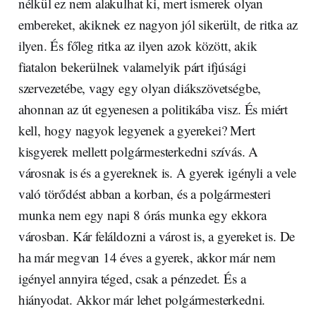
nélkül ez nem alakulhat ki, mert ismerek olyan
embereket, akiknek ez nagyon jól sikerült, de ritka az
ilyen. És főleg ritka az ilyen azok között, akik
fiatalon bekerülnek valamelyik párt ifjúsági
szervezetébe, vagy egy olyan diákszövetségbe,
ahonnan az út egyenesen a politikába visz. És miért
kell, hogy nagyok legyenek a gyerekei? Mert
kisgyerek mellett polgármesterkedni szívás. A
városnak is és a gyereknek is. A gyerek igényli a vele
való törődést abban a korban, és a polgármesteri
munka nem egy napi 8 órás munka egy ekkora
városban. Kár feláldozni a várost is, a gyereket is. De
ha már megvan 14 éves a gyerek, akkor már nem
igényel annyira téged, csak a pénzedet. És a
hiányodat. Akkor már lehet polgármesterkedni.